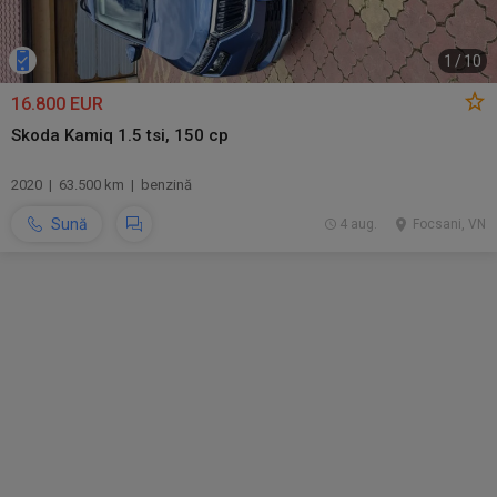
1
/
10
16.800 EUR
Skoda Kamiq 1.5 tsi, 150 cp
2020 | 63.500 km | benzină
Sună
4 aug.
Focsani, VN