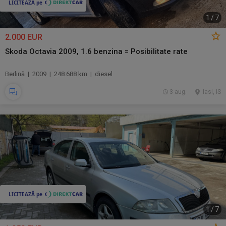
1
/
7
2.000 EUR
Skoda Octavia 2009, 1.6 benzina = Posibilitate rate
Berlină | 2009 | 248.688 km | diesel
3 aug.
Iasi, IS
1
/
7