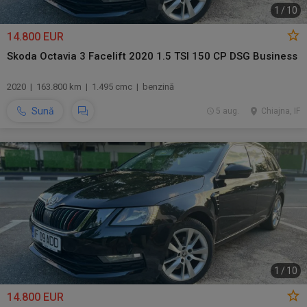
1
/
10
14.800 EUR
Skoda Octavia 3 Facelift 2020 1.5 TSI 150 CP DSG Business
2020 | 163.800 km | 1.495 cmc | benzină
Sună
5 aug.
Chiajna, IF
1
/
10
14.800 EUR