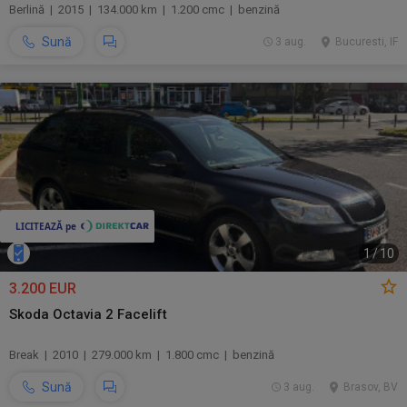
Berlină | 2015 | 134.000 km | 1.200 cmc | benzină
Sună
3 aug.
Bucuresti, IF
1
/
10
3.200 EUR
Skoda Octavia 2 Facelift
Break | 2010 | 279.000 km | 1.800 cmc | benzină
Sună
3 aug.
Brasov, BV