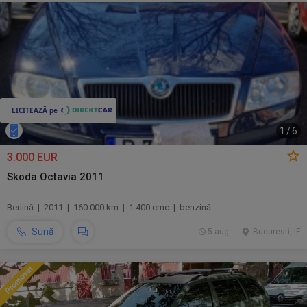
1
/
6
3.000 EUR
Skoda Octavia 2011
Berlină | 2011 | 160.000 km | 1.400 cmc | benzină
Sună
5 aug.
Bucuresti, IF