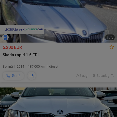
1
/
5
5.200 EUR
Skoda rapid 1.6 TDI
Berlină | 2014 | 187.000 km | diesel
Sună
2 aug.
Babadag, TL