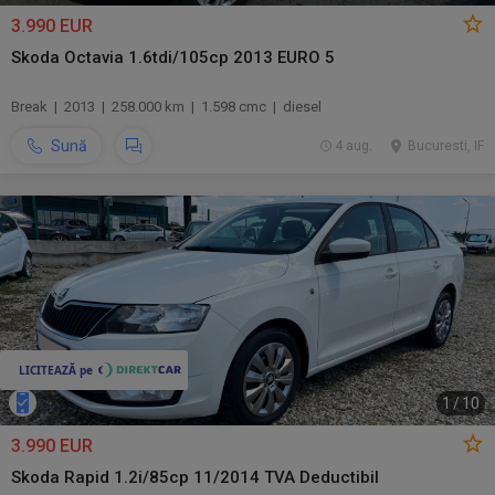
3.990 EUR
Skoda Octavia 1.6tdi/105cp 2013 EURO 5
Break | 2013 | 258.000 km | 1.598 cmc | diesel
Sună
4 aug.
Bucuresti, IF
1
/
10
3.990 EUR
Skoda Rapid 1.2i/85cp 11/2014 TVA Deductibil