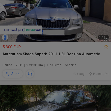
1
/
10
5.300 EUR
Autoturism Skoda Superb 2011 1.8L Benzina Automatic
Berlină | 2011 | 279.231 km | 1.798 cmc | benzină
Sună
6 aug.
Ploiesti, PH