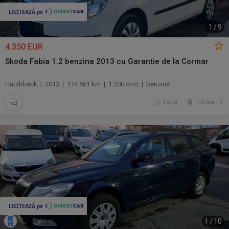
1
/
9
4.350 EUR
Skoda Fabia 1.2 benzina 2013 cu Garantie de la Cormar
Hatchback | 2013 | 174.661 km | 1.200 cmc | benzină
4 aug.
Tulcea, TL
1
/
10