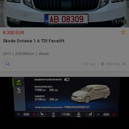
1
/
10
8.300 EUR
Skoda Octavia 1.6 TDI Facelift
2017 | 254.000 km | diesel
2 aug.
Alba Iulia, AB