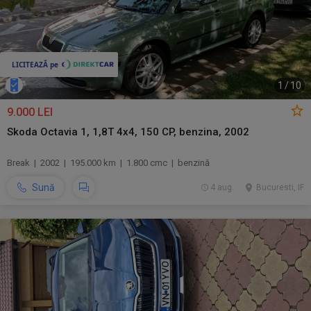
1
/
10
9.000 LEI
Skoda Octavia 1, 1,8T 4x4, 150 CP, benzina, 2002
Break | 2002 | 195.000 km | 1.800 cmc | benzină
Sună
4 aug.
Bucuresti, IF