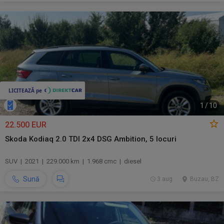
1
/
10
22.500 EUR
Skoda Kodiaq 2.0 TDI 2x4 DSG Ambition, 5 locuri
SUV | 2021 | 229.000 km | 1.968 cmc | diesel
Sună
3 aug.
Buzau, BZ