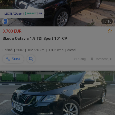
1
/
10
3.700 EUR
Skoda Octavia 1.9 TDI Sport 101 CP
Berlină | 2007 | 182.560 km | 1.896 cmc | diesel
Sună
5 aug.
Domnesti, IF