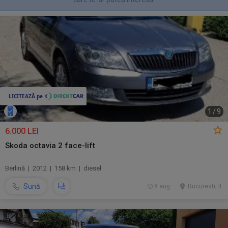
1
/
9
6.000 LEI
Skoda octavia 2 face-lift
Berlină | 2012 | 158 km | diesel
Sună
8 aug.
Bucuresti, IF