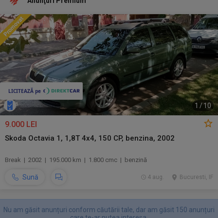
Anunţuri Premium
1
/
10
9.000 LEI
Skoda Octavia 1, 1,8T 4x4, 150 CP, benzina, 2002
Break | 2002 | 195.000 km | 1.800 cmc | benzină
Sună
4 aug.
Bucuresti, IF
Nu am găsit anunțuri conform căutării tale, dar am găsit 150 anunțuri
care te-ar putea interesa.