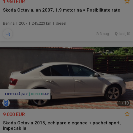
1.950 EUR
Skoda Octavia, an 2007, 1.9 motorina = Posibilitate rate
Berlină | 2007 | 245.223 km | diesel
3 aug.
Iasi, IS
1
/
10
9.000 EUR
Skoda Octavia 2015, echipare elegance + pachet sport,
impecabila