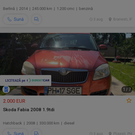
Berlină | 2014 | 245.000 km | 1.200 cmc | benzină
Sună
3 aug.
Branesti, IF
1
/
7
2.000 EUR
Skoda Fabia 2008 1.9tdi
Hatchback | 2008 | 330.000 km | diesel
Sună
3 aug.
Ploiesti, PH