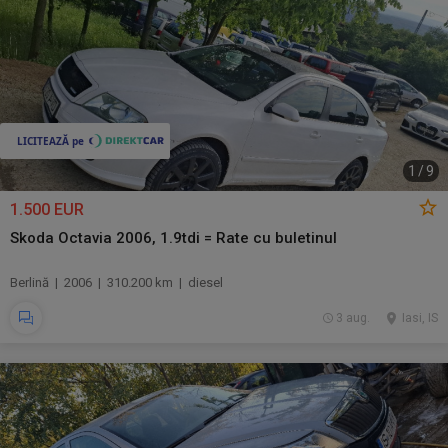
1
/
9
1.500 EUR
Skoda Octavia 2006, 1.9tdi = Rate cu buletinul
Berlină | 2006 | 310.200 km | diesel
3 aug.
Iasi, IS