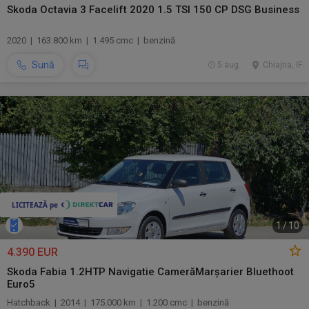
Skoda Octavia 3 Facelift 2020 1.5 TSI 150 CP DSG Business
2020 | 163.800 km | 1.495 cmc | benzină
Sună
5 aug.
Chiajna, IF
1
/
10
4.390 EUR
Skoda Fabia 1.2HTP Navigatie CamerăMarșarier Bluethoot
Euro5
Hatchback | 2014 | 175.000 km | 1.200 cmc | benzină