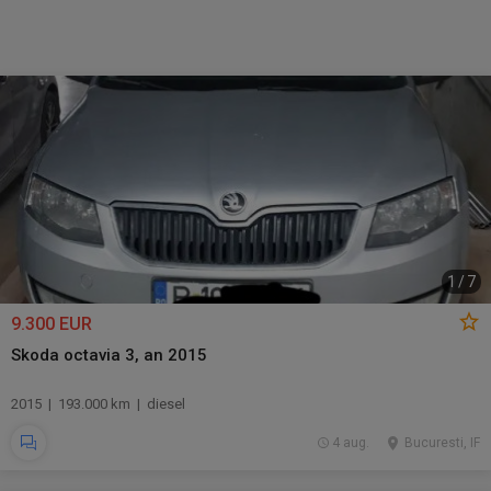
1
/
7
9.300 EUR
Skoda octavia 3, an 2015
2015 | 193.000 km | diesel
4 aug.
Bucuresti, IF