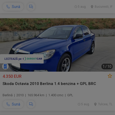
Sună
5 aug.
Bucuresti, IF
1
/
10
4.350 EUR
Skoda Octavia 2010 Berlina 1.4 benzina + GPL BRC
Berlină | 2010 | 165.964 km | 1.400 cmc | GPL
Sună
5 aug.
Tulcea, TL