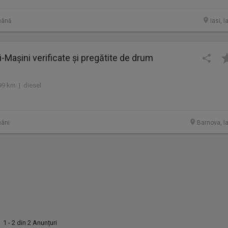
mână
Iasi, I
i-Mașini verificate și pregătite de drum
99 km | diesel
âni
Barnova, Ia
1 - 2 din 2 Anunțuri