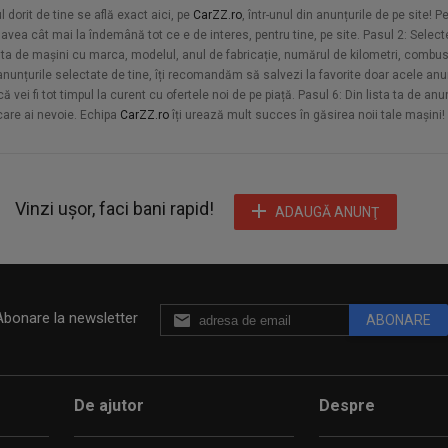
orit de tine se află exact aici, pe
CarZZ.ro
, într-unul din anunțurile de pe site! 
vea cât mai la îndemână tot ce e de interes, pentru tine, pe site. Pasul 2: Selecte
sta de mașini cu marca, modelul, anul de fabricație, numărul de kilometri, combusti
u anunțurile selectate de tine, îți recomandăm să salvezi la favorite doar acele anun
vei fi tot timpul la curent cu ofertele noi de pe piață. Pasul 6: Din lista ta de an
 care ai nevoie. Echipa
CarZZ.ro
îți urează mult succes în găsirea noii tale mașini!
Vinzi ușor, faci bani rapid!
ADAUGĂ ANUNŢ
Abonare la newsletter
ABONARE
De ajutor
Despre