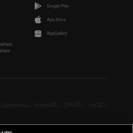
Google Play
App Store
AppGallery
ialitate
țialitate
 a oferi: