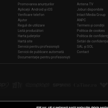
Promovarea anunțurilor
Antena TV
Aplicații: Android și iOS
Joburi disponibile
Verificare telefon
Intact Media Group
Ajutor
ANPC
Reguli de utilizare
Termeni și condiții
Listă producători
Politica de cookies
Harta judeţelor
Politica de confidenț
Hartă site
Setări de confiden
Servicii pentru profesioniști
SAL și SOL
Servicii de publicare automată
Contact
Documentație pentru profesioniști
Atât noi, cât și partenerii noștri prelucrăm datele pentru