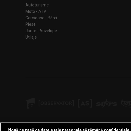
Autoturisme
Moto - ATV
Camioane - Bărci
Piese
Jante - Anvelope
Utilaje
Nouă ne pasă ca datele tale personale să rămână confidențiale