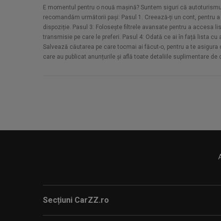
E momentul pentru o nouă mașină? Suntem siguri că autoturismul d
recomandăm următorii pași: Pasul 1. Creează-ți un cont, pentru a a
dispoziție. Pasul 3: Folosește filtrele avansate pentru a accesa li
transmisie pe care le preferi. Pasul 4: Odată ce ai în față lista c
Salvează căutarea pe care tocmai ai făcut-o, pentru a te asigura că 
care au publicat anunțurile și află toate detaliile suplimentare de
Secțiuni CarZZ.ro