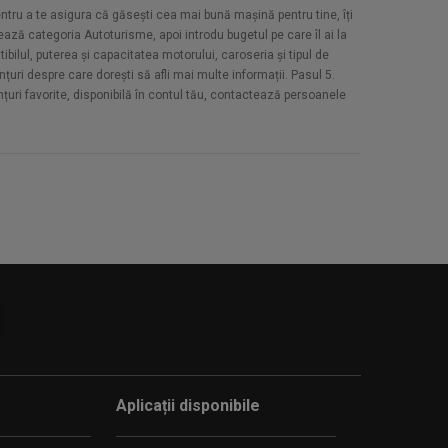
Pentru a te asigura că găsești cea mai bună mașină pentru tine, îți
ază categoria Autoturisme, apoi introdu bugetul pe care îl ai la
bilul, puterea și capacitatea motorului, caroseria și tipul de
țuri despre care dorești să afli mai multe informații. Pasul 5.
unțuri favorite, disponibilă în contul tău, contactează persoanele
Aplicații disponibile