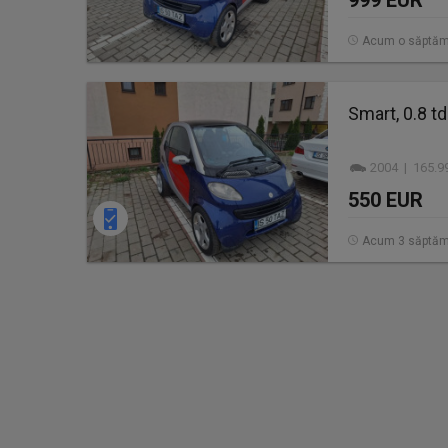
999 EUR
Acum o săptă
Smart, 0.8 td
2004 | 165.9
550 EUR
Acum 3 săptăm