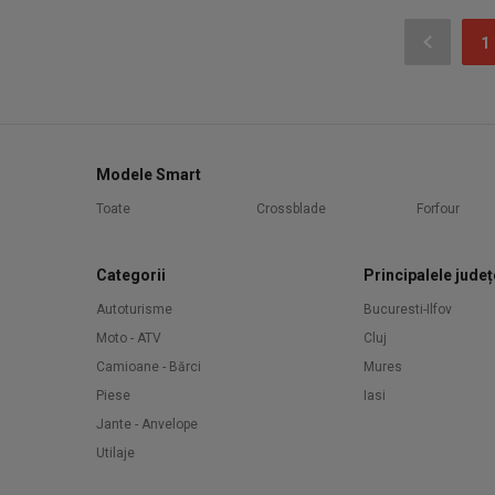
1
Modele Smart
Toate
Crossblade
Forfour
Categorii
Principalele județ
Autoturisme
Bucuresti-Ilfov
Moto - ATV
Cluj
Camioane - Bărci
Mures
Piese
Iasi
Jante - Anvelope
Utilaje