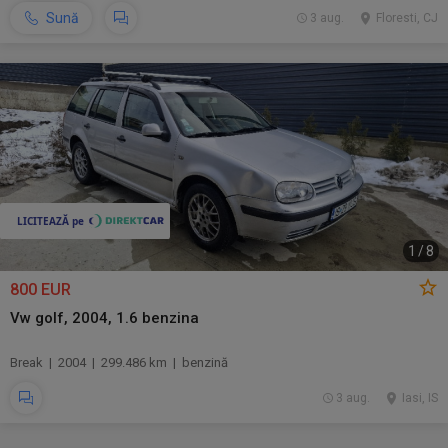
Sună
3 aug.
Floresti, CJ
1
/
8
800 EUR
Vw golf, 2004, 1.6 benzina
Break | 2004 | 299.486 km | benzină
3 aug.
Iasi, IS