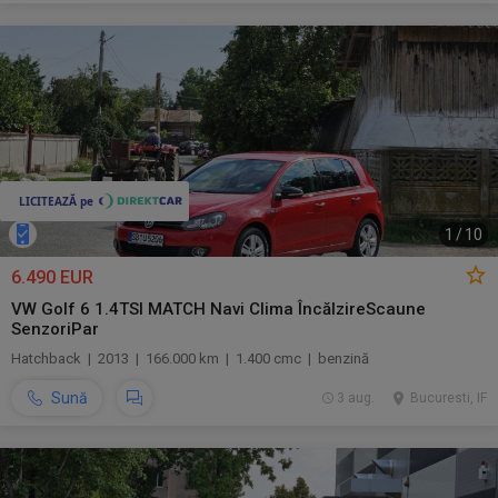
1
/
10
6.490 EUR
VW Golf 6 1.4TSI MATCH Navi Clima ÎncălzireScaune
SenzoriPar
Hatchback | 2013 | 166.000 km | 1.400 cmc | benzină
Sună
3 aug.
Bucuresti, IF