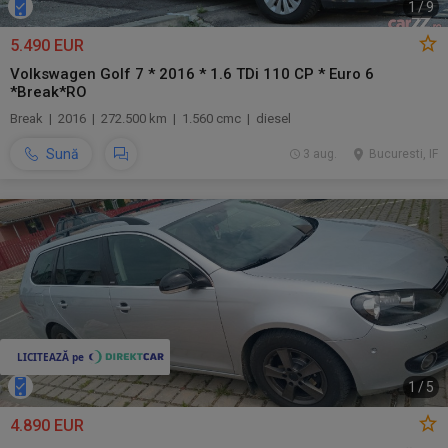
1
/
9
5.490 EUR
Volkswagen Golf 7 * 2016 * 1.6 TDi 110 CP * Euro 6
*Break*RO
Break | 2016 | 272.500 km | 1.560 cmc | diesel
Sună
3 aug.
Bucuresti, IF
1
/
5
4.890 EUR