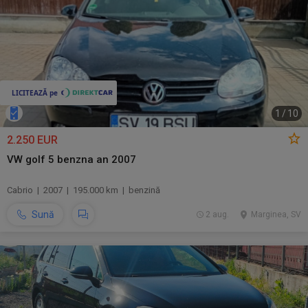
1
/
10
2.250 EUR
VW golf 5 benzna an 2007
Cabrio | 2007 | 195.000 km | benzină
Sună
2 aug.
Marginea, SV