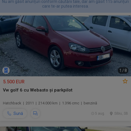
Nu am găsit anunțuri conform căutării tale, dar am găsit 115 anunțuri
care te-ar putea interesa.
1
/
8
5.500 EUR
Vw golf 6 cu Webasto și parkpilot
Hatchback | 2011 | 214.000 km | 1.396 cmc | benzină
Sună
5 aug.
Sibiu, SB