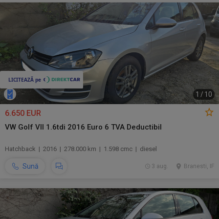
1
/
10
6.650 EUR
VW Golf VII 1.6tdi 2016 Euro 6 TVA Deductibil
Hatchback | 2016 | 278.000 km | 1.598 cmc | diesel
Sună
3 aug.
Branesti, IF