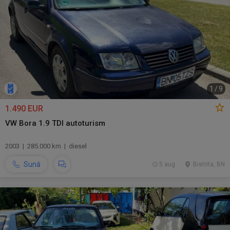
1
/
9
1.490 EUR
VW Bora 1.9 TDI autoturism
2003 | 285.000 km | diesel
Sună
5 aug.
Bistrita, BN