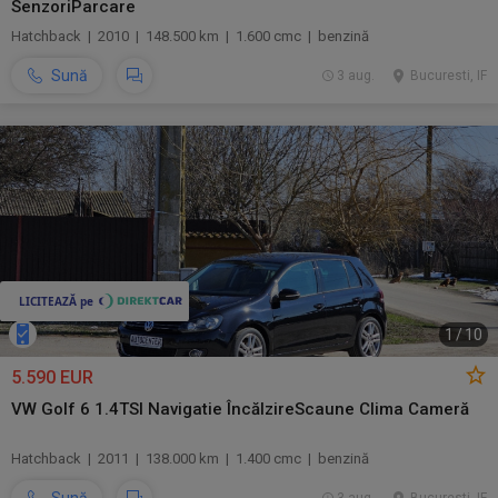
SenzoriParcare
Hatchback | 2010 | 148.500 km | 1.600 cmc | benzină
Sună
3 aug.
Bucuresti, IF
1
/
10
5.590 EUR
VW Golf 6 1.4TSI Navigatie ÎncălzireScaune Clima Cameră
Hatchback | 2011 | 138.000 km | 1.400 cmc | benzină