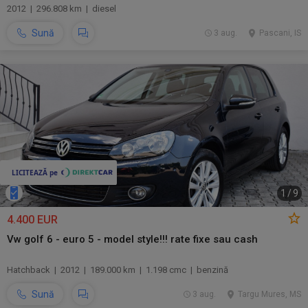
2012 | 296.808 km | diesel
Sună
3 aug.
Pascani, IS
1
/
9
4.400 EUR
Vw golf 6 - euro 5 - model style!!! rate fixe sau cash
Hatchback | 2012 | 189.000 km | 1.198 cmc | benzină
Sună
3 aug.
Targu Mures, MS