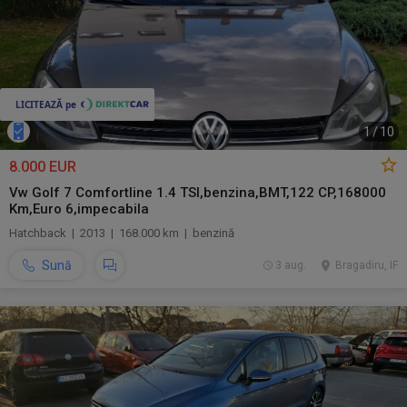
1
/
10
8.000 EUR
Vw Golf 7 Comfortline 1.4 TSI,benzina,BMT,122 CP,168000
Km,Euro 6,impecabila
Hatchback | 2013 | 168.000 km | benzină
Sună
3 aug.
Bragadiru, IF