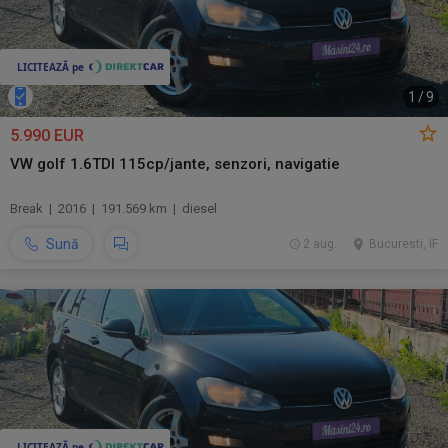
1
/
9
5.990 EUR
VW golf 1.6TDI 115cp/jante, senzori, navigatie
Break | 2016 | 191.569 km | diesel
Sună
2 aug.
Bucuresti, IF