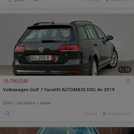
Sună
3 aug.
Bucuresti, IF
1
/
10
10.790 EUR
Volkswagen Golf 7 facelift AUTOMATA DSG An 2019
2019 | 156.000 km | diesel
2 aug.
Constanta, CT