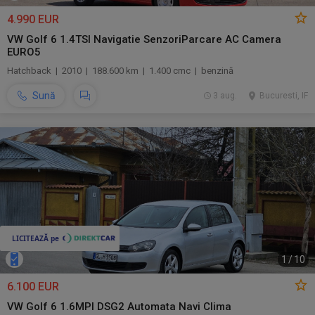
4.990 EUR
VW Golf 6 1.4TSI Navigatie SenzoriParcare AC Camera
EURO5
Hatchback | 2010 | 188.600 km | 1.400 cmc | benzină
Sună
3 aug.
Bucuresti, IF
1
/
10
6.100 EUR
VW Golf 6 1.6MPI DSG2 Automata Navi Clima