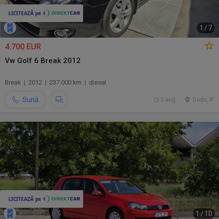
1
/
7
4.700 EUR
Vw Golf 6 Break 2012
Break | 2012 | 237.000 km | diesel
Sună
3 aug.
Dudu, IF
1
/
10