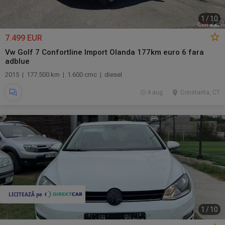
1
/
10
7.499 EUR
Vw Golf 7 Confortline Import Olanda 177km euro 6 fara
adblue
2015 | 177.500 km | 1.600 cmc | diesel
4 aug.
Constanta, CT
1
/
10