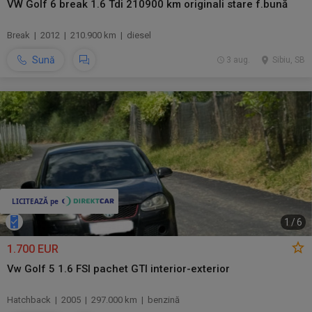
VW Golf 6 break 1.6 Tdi 210900 km originali stare f.bună
Break | 2012 | 210.900 km | diesel
Sună
3 aug.
Sibiu, SB
1
/
6
1.700 EUR
Vw Golf 5 1.6 FSI pachet GTI interior-exterior
Hatchback | 2005 | 297.000 km | benzină