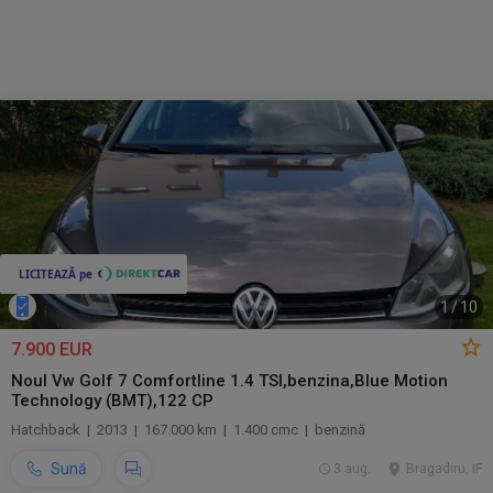
1
/
10
7.900 EUR
Noul Vw Golf 7 Comfortline 1.4 TSI,benzina,Blue Motion
Technology (BMT),122 CP
Hatchback | 2013 | 167.000 km | 1.400 cmc | benzină
Sună
3 aug.
Bragadiru, IF