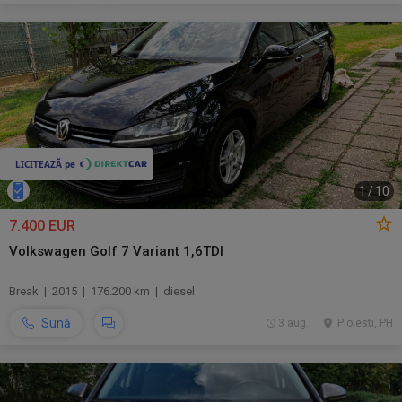
1
/
10
7.400 EUR
Volkswagen Golf 7 Variant 1,6TDI
Break | 2015 | 176.200 km | diesel
Sună
3 aug.
Ploiesti, PH