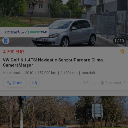
1
/
10
4.790 EUR
VW Golf 6 1.4TSI Navigatie SenzoriParcare Clima
CamerăMarșar
Hatchback | 2010 | 157.000 km | 1.400 cmc | benzină
Sună
3 aug.
Bucuresti, IF