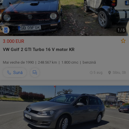
1
/
6
3.000 EUR
VW Golf 2 GTI Turbo 16 V motor KR
Mai veche de 1990 | 248.567 km | 1.800 cmc | benzină
Sună
5 aug.
Sibiu, SB