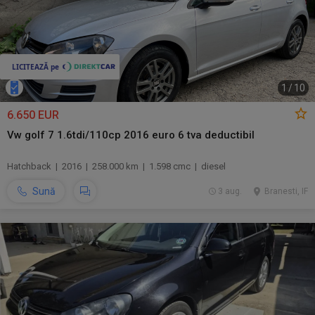
1
/
10
6.650 EUR
Vw golf 7 1.6tdi/110cp 2016 euro 6 tva deductibil
Hatchback | 2016 | 258.000 km | 1.598 cmc | diesel
Sună
3 aug.
Branesti, IF