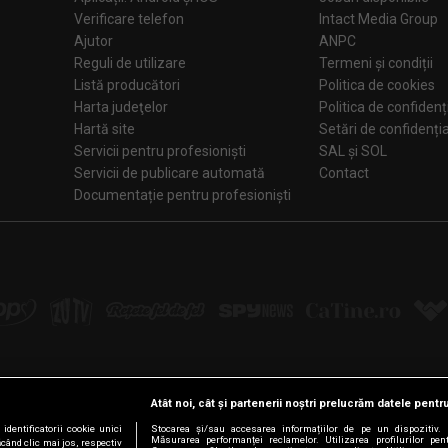
Verificare telefon
Intact Media Group
Ajutor
ANPC
Reguli de utilizare
Termeni și condiții
Listă producători
Politica de cookies
Harta judeţelor
Politica de confidenț
Hartă site
Setări de confiden
Servicii pentru profesioniști
SAL și SOL
Servicii de publicare automată
Contact
Documentație pentru profesioniști
Atât noi, cât și partenerii noștri prelucrăm datele pentru
Urmărește-ne pe:
dentificatorii cookie unici
Stocarea și/sau accesarea informațiilor de pe un dispozitiv. D
Măsurarea performanței reclamelor. Utilizarea profilurilor pen
ăcând clic mai jos, respectiv