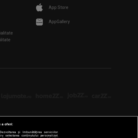
App Store
AppGallery
ialitate
țialitate
 a oferi:
ezvoltarea și îmbunătățirea serviciilor.
tru selectarea conținutului personalizat.