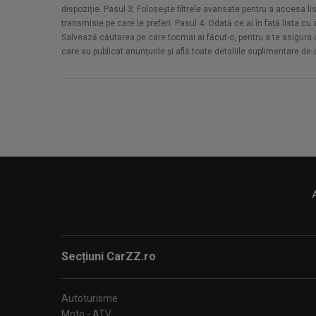
dispoziție. Pasul 3: Folosește filtrele avansate pentru a accesa li
transmisie pe care le preferi. Pasul 4: Odată ce ai în față lista c
Salvează căutarea pe care tocmai ai făcut-o, pentru a te asigura că 
care au publicat anunțurile și află toate detaliile suplimentare de
Secțiuni CarZZ.ro
Autoturisme
Moto - ATV