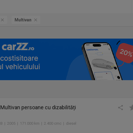
Multivan
ultivan persoane cu dizabilități
 B | 2005 | 171.000 km | 2.400 cmc | diesel