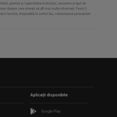
bilul, puterea și capacitatea motorului, caroseria și tipul de
țuri despre care dorești să afli mai multe informații. Pasul 5.
unțuri favorite, disponibilă în contul tău, contactează persoanele
Aplicații disponibile
Google Play