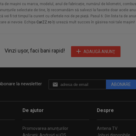
sta de mașini cu marca, modelul, anul de fabricație, numărul de kilometri, combusti
u anunțurile selectate de tine, îți recomandăm să salvezi la favorite doar acele anun
vei fi tot timpul la curent cu ofertele noi de pe piață. Pasul 6: Din lista ta de an
 care ai nevoie. Echipa
CarZZ.ro
îți urează mult succes în găsirea noii tale mașini!
Vinzi ușor, faci bani rapid!
ADAUGĂ ANUNŢ
Abonare la newsletter
ABONARE
De ajutor
Despre
Promovarea anunțurilor
Antena TV
Aplicații: Android și iOS
Joburi disponibile