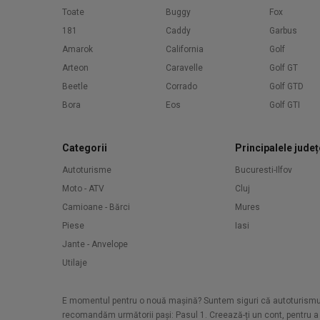
Toate
Buggy
Fox
181
Caddy
Garbus
Amarok
California
Golf
Arteon
Caravelle
Golf GT
Beetle
Corrado
Golf GTD
Bora
Eos
Golf GTI
Categorii
Principalele județ
Autoturisme
Bucuresti-Ilfov
Moto - ATV
Cluj
Camioane - Bărci
Mures
Piese
Iasi
Jante - Anvelope
Utilaje
E momentul pentru o nouă mașină? Suntem siguri că autoturismul d
recomandăm următorii pași: Pasul 1. Creează-ți un cont, pentru a a