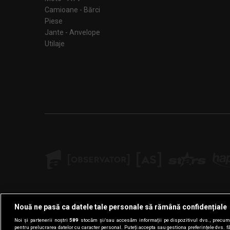
Camioane - Bărci
Piese
Jante - Anvelope
Utilaje
Nouă ne pasă ca datele tale personale să rămână confidențiale
Noi și partenerii noștri
589
stocăm și/sau accesăm informații pe dispozitivul dvs., precum i
pentru prelucrarea datelor cu caracter personal. Puteți accepta sau gestiona preferințele dvs. f