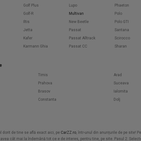
Golf Plus
Lupo
Phaeton
Golf-R
Multivan
Polo
Iltis
New Beetle
Polo GTI
Jetta
Passat
Santana
Kafer
Passat Alltrack
Scirocco
Karmann Ghia
Passat CC
Sharan
e
Timis
Arad
Prahova
Suceava
Brasov
Ialomita
Constanta
Dolj
orit de tine se află exact aici, pe
CarZZ.ro
, într-unul din anunțurile de pe site! 
vea cât mai la îndemână tot ce e de interes, pentru tine, pe site. Pasul 2: Selecte