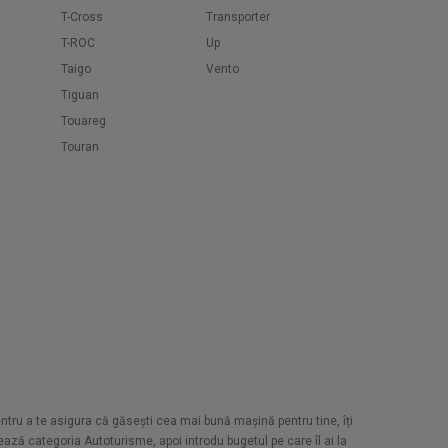
T-Cross
Transporter
T-ROC
Up
Taigo
Vento
Tiguan
Touareg
Touran
Pentru a te asigura că găsești cea mai bună mașină pentru tine, îți
ază categoria Autoturisme, apoi introdu bugetul pe care îl ai la