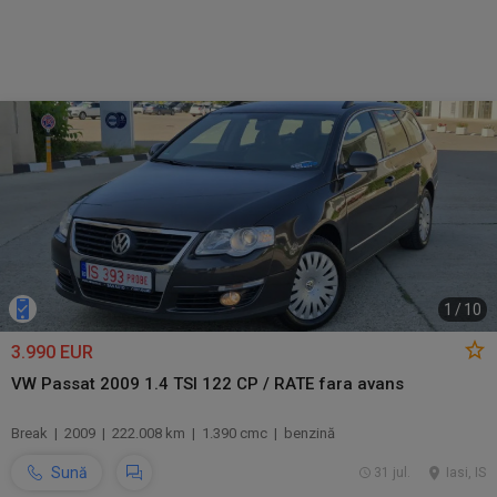
1
/
10
3.990 EUR
VW Passat 2009 1.4 TSI 122 CP / RATE fara avans
Break | 2009 | 222.008 km | 1.390 cmc | benzină
Sună
31 jul.
Iasi, IS