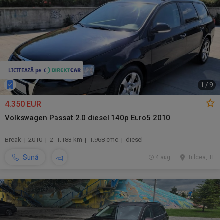
1
/
9
4.350 EUR
Volkswagen Passat 2.0 diesel 140p Euro5 2010
Break | 2010 | 211.183 km | 1.968 cmc | diesel
Sună
4 aug.
Tulcea, TL