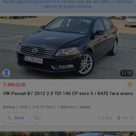
Nu am găsit anunțuri conform căutării tale, dar am găsit 77 anunțuri
care te-ar putea interesa.
1
/
10
7.490 EUR
VW Passat B7 2012 2.0 TDI 140 CP euro 5 / RATE fara avans
Berlină | 2012 | 216.117 km | 1.968 cmc | diesel
Sună
5 aug.
Iasi, IS