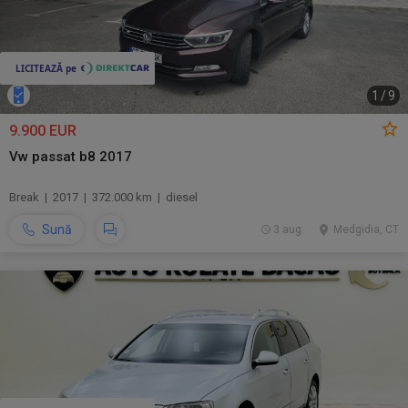
1
/
9
9.900 EUR
Vw passat b8 2017
Break | 2017 | 372.000 km | diesel
Sună
3 aug.
Medgidia, CT