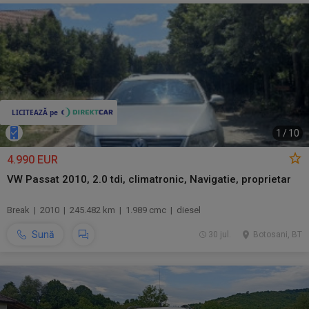
1
/
10
4.990 EUR
VW Passat 2010, 2.0 tdi, climatronic, Navigatie, proprietar
Break | 2010 | 245.482 km | 1.989 cmc | diesel
Sună
30 jul.
Botosani, BT