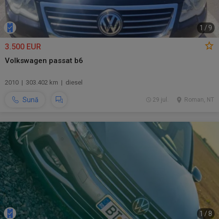
1
/
9
3.500 EUR
Volkswagen passat b6
2010 | 303.402 km | diesel
Sună
29 jul.
Roman, NT
1
/
8