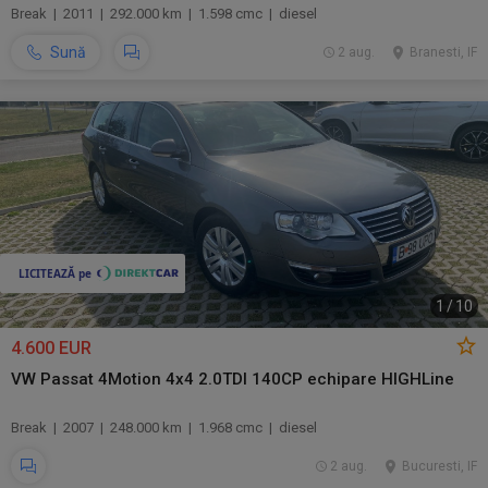
Break | 2011 | 292.000 km | 1.598 cmc | diesel
Sună
2 aug.
Branesti, IF
1
/
10
4.600 EUR
VW Passat 4Motion 4x4 2.0TDI 140CP echipare HIGHLine
Break | 2007 | 248.000 km | 1.968 cmc | diesel
2 aug.
Bucuresti, IF