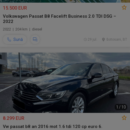
15.500 EUR
Volkswagen Passat B8 Facelift Business 2.0 TDI DSG –
2022
2022 | 204 km | diesel
Sună
29 jul.
Botosani, BT
1
/
10
8.299 EUR
Vw passat b8 an 2016 mot 1.6 tdi 120 cp euro 6.