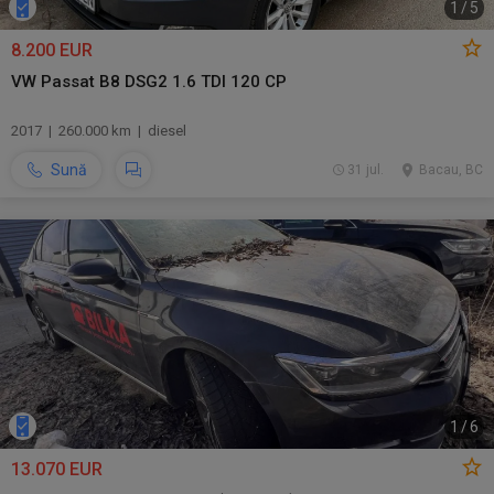
1
/
5
8.200 EUR
VW Passat B8 DSG2 1.6 TDI 120 CP
2017 | 260.000 km | diesel
Sună
31 jul.
Bacau, BC
1
/
6
13.070 EUR