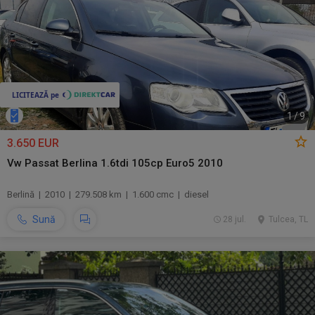
1
/
9
3.650 EUR
Vw Passat Berlina 1.6tdi 105cp Euro5 2010
Berlină | 2010 | 279.508 km | 1.600 cmc | diesel
Sună
28 jul.
Tulcea, TL