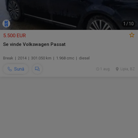
1
/
10
5.500 EUR
Se vinde Volkswagen Passat
Break | 2014 | 301.050 km | 1.968 cmc | diesel
Sună
1 aug.
Lipia, BZ