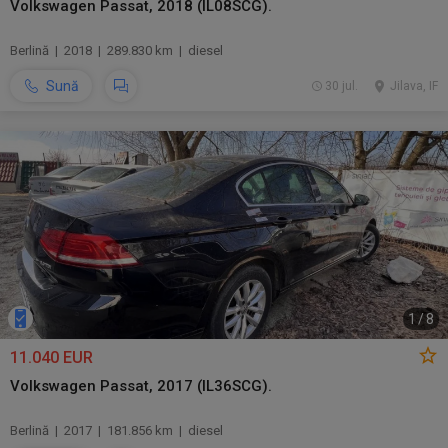
Volkswagen Passat, 2018 (IL08SCG).
Berlină | 2018 | 289.830 km | diesel
Sună
30 jul.
Jilava, IF
1
/
8
11.040 EUR
Volkswagen Passat, 2017 (IL36SCG).
Berlină | 2017 | 181.856 km | diesel