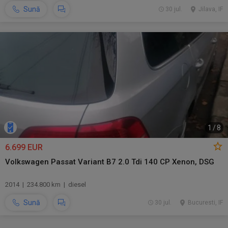
Sună
30 jul.
Jilava, IF
1
/
8
6.699 EUR
Volkswagen Passat Variant B7 2.0 Tdi 140 CP Xenon, DSG
2014 | 234.800 km | diesel
Sună
30 jul.
Bucuresti, IF