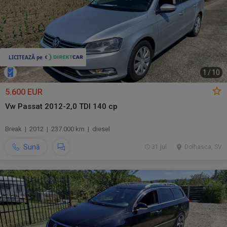
1
/
10
5.600 EUR
Vw Passat 2012-2,0 TDI 140 cp
Break | 2012 | 237.000 km | diesel
Sună
31 jul.
Dolhasca, SV