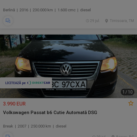
Berlină | 2016 | 230.000 km | 1.600 cmc | diesel
29 jul.
Timisoara, TM
1
/
10
3.990 EUR
Volkswagen Passat b6 Cutie Automată DSG
Break | 2007 | 250.000 km | diesel