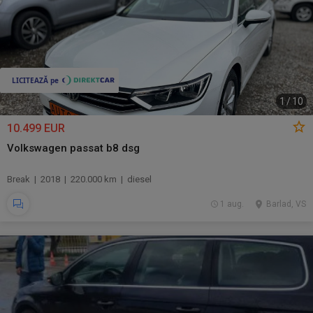
1
/
10
10.499 EUR
Volkswagen passat b8 dsg
Break | 2018 | 220.000 km | diesel
1 aug.
Barlad, VS