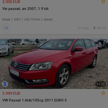
2.000 EUR
Vw passat, an 2007, 1.9 tdi
Break | 2007 | 245.716 km | diesel
3 aug.
Iasi, IS
1
/
10
3.999 EUR
VW Passat 1.6tdi/105cp 2011 EURO 5