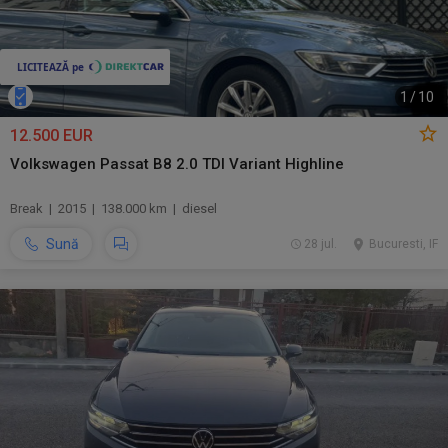
1
/
10
12.500 EUR
Volkswagen Passat B8 2.0 TDI Variant Highline
Break | 2015 | 138.000 km | diesel
Sună
28 jul.
Bucuresti, IF