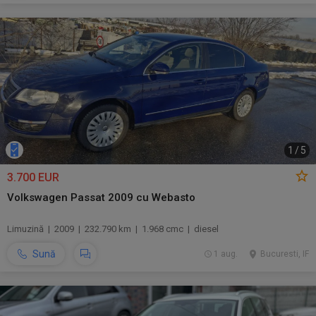
1
/
5
3.700 EUR
Volkswagen Passat 2009 cu Webasto
Limuzină | 2009 | 232.790 km | 1.968 cmc | diesel
Sună
1 aug.
Bucuresti, IF