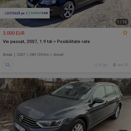
1
/
10
3.000 EUR
Vw passat, 2007, 1.9 tdi = Posibilitate rate
Break | 2007 | 289.139 km | diesel
31 jul.
Iasi, IS