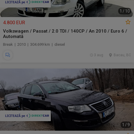
1
/
10
4.800 EUR
Volkswagen / Passat / 2.0 TDI / 140CP / An 2010 / Euro 6 /
Automată
Break | 2010 | 304.699 km | diesel
3 aug.
Bacau, BC
1
/
9