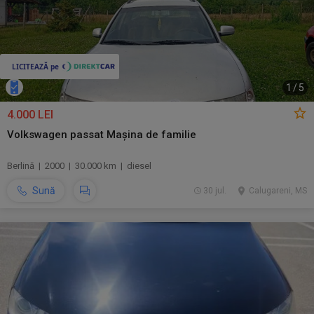
1
/
5
4.000 LEI
Volkswagen passat Mașina de familie
Berlină | 2000 | 30.000 km | diesel
Sună
30 jul.
Calugareni, MS