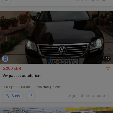
29 jul.
Bacau, BC
1
/
7
6.200 EUR
Vw passat autoturism
2009 | 213.900 km | 1.995 cmc | diesel
Sună
28 jul.
Poiana Lacului, AG