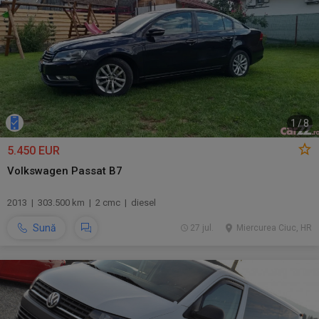
1
/
8
5.450 EUR
Volkswagen Passat B7
2013 | 303.500 km | 2 cmc | diesel
Sună
27 jul.
Miercurea Ciuc, HR