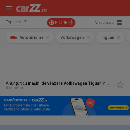
FILTRE
Vizualizare:
15
Autoturisme
Volkswagen
Tiguan
Anunțuri cu
mașini de vânzare Volkswagen Tiguan
în
Miercurea C
4 anunțuri