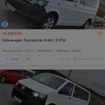
1
/
10
16.550 EUR
Volkswagen Transporter t6 8+1 2.0Tdi
Microbuz cat B | 2015 | 196.000 km | 1.968 cmc | diesel
Sună
27 jul.
Miercurea Ciuc, HR