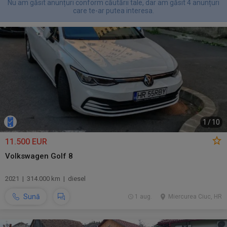
Nu am găsit anunțuri conform căutării tale, dar am găsit 4 anunțuri
care te-ar putea interesa.
1
/
10
11.500 EUR
Volkswagen Golf 8
2021 | 314.000 km | diesel
Sună
1 aug.
Miercurea Ciuc, HR