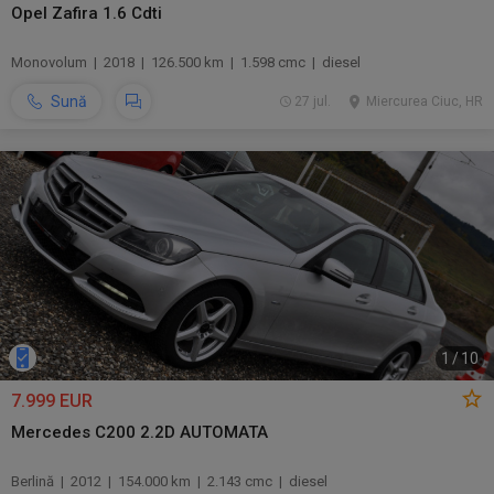
Opel Zafira 1.6 Cdti
Monovolum | 2018 | 126.500 km | 1.598 cmc | diesel
Sună
27 jul.
Miercurea Ciuc, HR
1
/
10
7.999 EUR
Mercedes C200 2.2D AUTOMATA
Berlină | 2012 | 154.000 km | 2.143 cmc | diesel