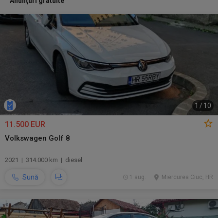
Anunţuri gratuite
1
/
10
11.500 EUR
Volkswagen Golf 8
2021 | 314.000 km | diesel
Sună
1 aug.
Miercurea Ciuc, HR