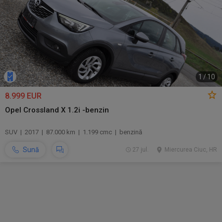
1
/
10
8.999 EUR
Opel Crossland X 1.2i -benzin
SUV | 2017 | 87.000 km | 1.199 cmc | benzină
Sună
27 jul.
Miercurea Ciuc, HR