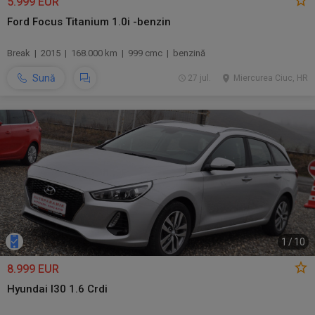
5.999 EUR
Ford Focus Titanium 1.0i -benzin
Break | 2015 | 168.000 km | 999 cmc | benzină
Sună
27 jul.
Miercurea Ciuc, HR
1
/
10
8.999 EUR
Hyundai I30 1.6 Crdi