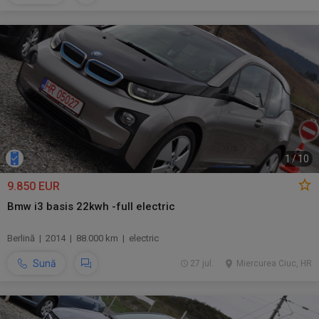
1
/
10
9.850 EUR
Bmw i3 basis 22kwh -full electric
Berlină | 2014 | 88.000 km | electric
Sună
27 jul.
Miercurea Ciuc, HR