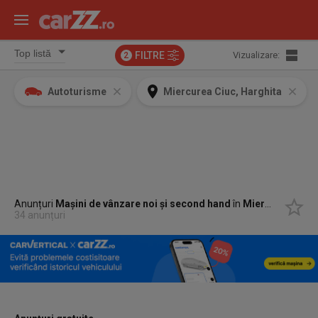
FILTRE
Vizualizare:
2
Autoturisme
Miercurea Ciuc, Harghita
Anunțuri
Mașini de vânzare noi și second hand
în
Miercurea Ciuc, Harghita
34 anunțuri