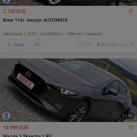
7.750 EUR
Bmw 116i -benzin AUTOMATA
Hatchback | 2012 | 224.000 km | 1.598 cmc | benzină
Sună
27 jul.
Miercurea Ciuc, HR
1
/
10
13.999 EUR
Mazda 3 Skyactiv 1.8D