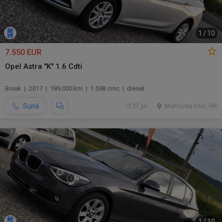
1
/
10
7.550 EUR
Opel Astra "K" 1.6 Cdti
Break | 2017 | 189.000 km | 1.598 cmc | diesel
Sună
27 jul.
Miercurea Ciuc, HR
1
/
10