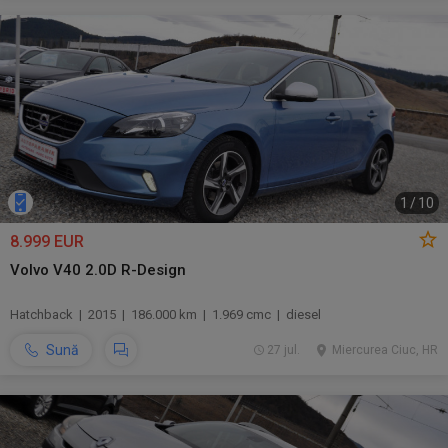
1
/
10
8.999 EUR
Volvo V40 2.0D R-Design
Hatchback | 2015 | 186.000 km | 1.969 cmc | diesel
Sună
27 jul.
Miercurea Ciuc, HR