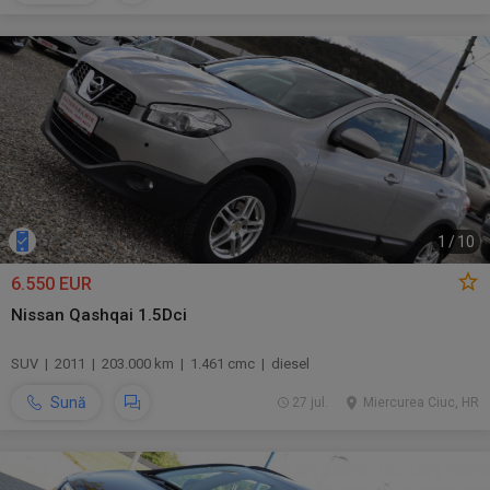
1
/
10
6.550 EUR
Nissan Qashqai 1.5Dci
SUV | 2011 | 203.000 km | 1.461 cmc | diesel
Sună
27 jul.
Miercurea Ciuc, HR