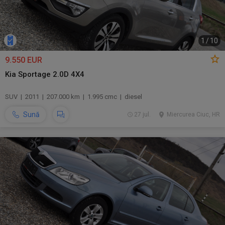
1
/
10
9.550 EUR
Kia Sportage 2.0D 4X4
SUV | 2011 | 207.000 km | 1.995 cmc | diesel
Sună
27 jul.
Miercurea Ciuc, HR