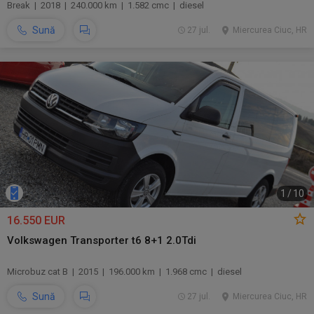
Break | 2018 | 240.000 km | 1.582 cmc | diesel
Sună
27 jul.
Miercurea Ciuc, HR
1
/
10
16.550 EUR
Volkswagen Transporter t6 8+1 2.0Tdi
Microbuz cat B | 2015 | 196.000 km | 1.968 cmc | diesel
Sună
27 jul.
Miercurea Ciuc, HR