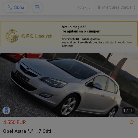
Sună
27 jul.
Miercurea Ciuc, HR
1
/
10
4.550 EUR
Opel Astra "J" 1.7 Cdti