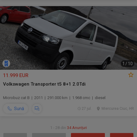
1
/
10
11.999 EUR
Volkswagen Transporter t5 8+1 2.0Tdi
Microbuz cat B | 2011 | 291.000 km | 1.968 cmc | diesel
Sună
27 jul.
Miercurea Ciuc, HR
1 - 28 din
34 Anunțuri