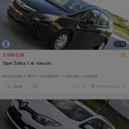
1
/
10
5.999 EUR
Opel Zafira 1.4i -benzin
Monovolum | 2013 | 225.000 km | 1.364 cmc | benzină
Sună
27 jul.
Miercurea Ciuc, HR