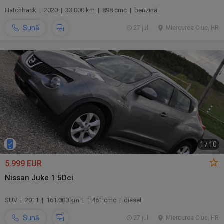
Hatchback | 2020 | 33.000 km | 898 cmc | benzină
Sună
27 jul.
Miercurea Ciuc, HR
1
/
10
5.999 EUR
Nissan Juke 1.5Dci
SUV | 2011 | 161.000 km | 1.461 cmc | diesel
Sună
27 jul.
Miercurea Ciuc, HR