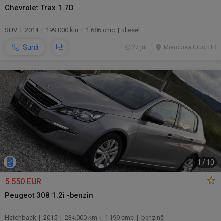
Chevrolet Trax 1.7D
SUV | 2014 | 199.000 km | 1.686 cmc | diesel
Sună
27 jul.
Miercurea Ciuc, HR
1
/
10
5.550 EUR
Peugeot 308 1.2i -benzin
Hatchback | 2015 | 234.000 km | 1.199 cmc | benzină