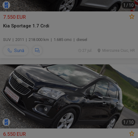
1
/
10
7.550 EUR
Kia Sportage 1.7 Crdi
SUV | 2011 | 218.000 km | 1.685 cmc | diesel
Sună
27 jul.
Miercurea Ciuc, HR
1
/
10
6.550 EUR