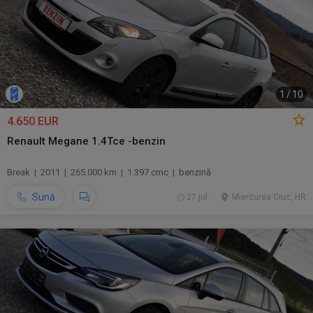
1
/
10
4.650 EUR
Renault Megane 1.4Tce -benzin
Break | 2011 | 265.000 km | 1.397 cmc | benzină
Sună
27 jul.
Miercurea Ciuc, HR