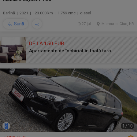
Berlină | 2021 | 123.000 km | 1.759 cmc | diesel
Sună
27 jul.
Miercurea Ciuc, HR
DE LA 150 EUR
Apartamente de închiriat în toată țara
1
/
10