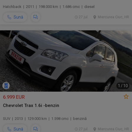
Hatchback | 2011 | 198.000 km | 1.686 cmc | diesel
Sună
27 jul.
Miercurea Ciuc, HR
1
/
10
6.999 EUR
Chevrolet Trax 1.6i -benzin
SUV | 2013 | 129.000 km | 1.598 cmc | benzină
Sună
27 jul.
Miercurea Ciuc, HR