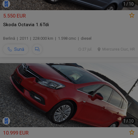
1
/
10
5.550 EUR
Skoda Octavia 1.6Tdi
Berlină | 2011 | 228.000 km | 1.598 cmc | diesel
Sună
27 jul.
Miercurea Ciuc, HR
1
/
10
10.999 EUR