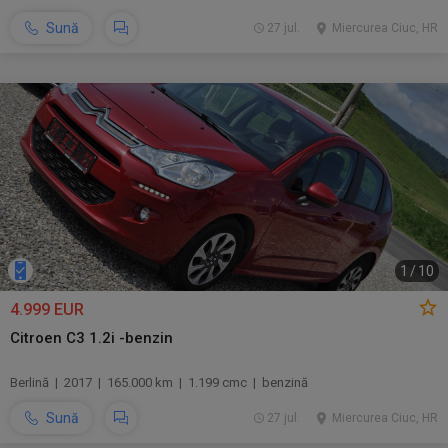
Sună
27 jul.
Miercurea Ciuc, HR
1
/
10
4.999 EUR
Citroen C3 1.2i -benzin
Berlină | 2017 | 165.000 km | 1.199 cmc | benzină
Sună
27 jul.
Miercurea Ciuc, HR