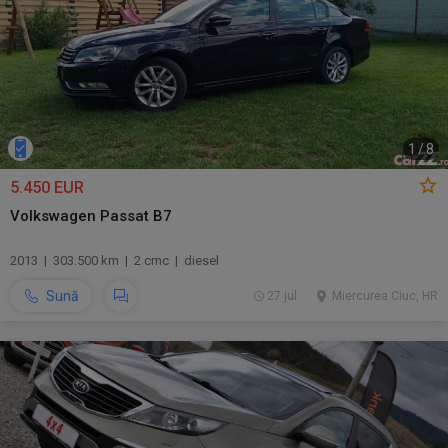
1
/
8
5.450 EUR
Volkswagen Passat B7
2013 | 303.500 km | 2 cmc | diesel
Sună
27 jul.
Miercurea Ciuc, HR