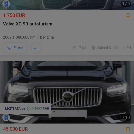
1
/
9
1.750 EUR
Volvo XC 90 autoturism
2009 | 380.000 km | benzină
Sună
17 jul.
Valenii De Munte, PH
1
/
10
45.000 EUR