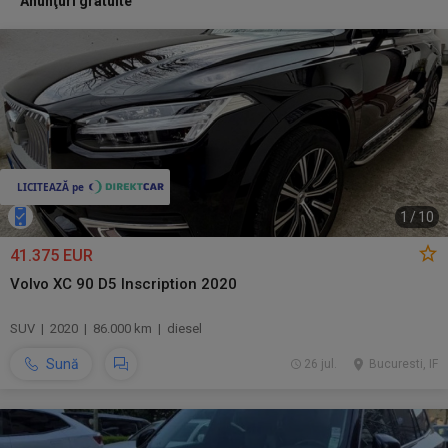
Anunţuri gratuite
1
/
10
41.375 EUR
Volvo XC 90 D5 Inscription 2020
SUV | 2020 | 86.000 km | diesel
Sună
26 jul.
Bucuresti, IF