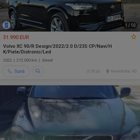
1
/
10
31.990 EUR
Volvo XC 90/R Design/2022/2.0 D/235 CP/Navi/H
K/Piele/Distronic/Led
2022 | 212.000 km | diesel
Sună
20 jul.
Hunedoara, HD