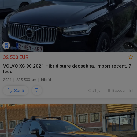
1
/
9
32.500 EUR
VOLVO XC 90 2021 Hibrid stare deosebita, Import recent, 7
locuri
2021 | 235.500 km | hibrid
Sună
21 jul.
Botosani, BT