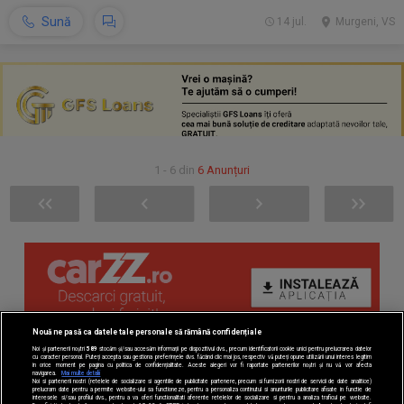
Sună
14 jul.
Murgeni, VS
1 - 6 din
6 Anunțuri
Nouă ne pasă ca datele tale personale să rămână confidențiale
Noi și partenerii noștri
589
stocăm și/sau accesăm informații pe dispozitivul dvs., precum identificatorii cookie unici pentru prelucrarea datelor
cu caracter personal. Puteți accepta sau gestiona preferințele dvs. făcând clic mai jos, respectiv vă puteți opune utilizării unui interes legitim
în orice moment pe pagina cu politica de confidențialitate. Aceste alegeri vor fi raportate partenerilor noștri și nu vă vor afecta
navigarea.
Mai multe detalii
Noi si partenerii nostri (retelele de socializare si agentiile de publicitate partenere, precum si furnizorii nostri de servicii de date analitice)
prelucram date pentru a permite website-ului sa functioneze, pentru a personaliza continutul si anunturile publicitare afisate in functie de
interesele si/sau profilul dvs., pentru a va oferi functionalitati aferente retelelor de socializare si pentru a analiza traficul pe website.