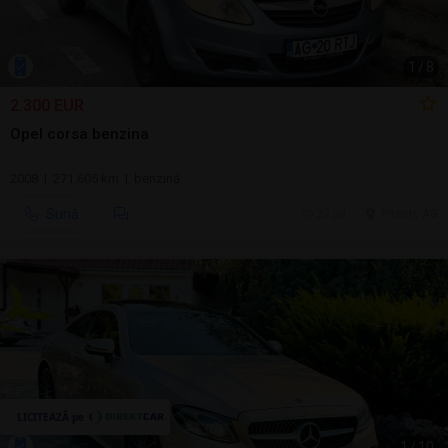
1
/
8
2.300 EUR
Opel corsa benzina
2008 | 271.605 km | benzină
Sună
22 jul.
Pitesti, AG
1
/
10