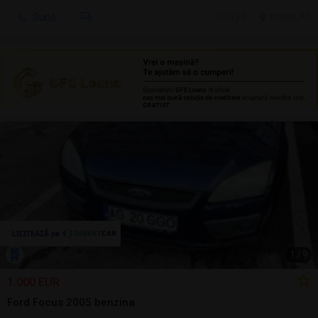
Sună
29 jul.
Pitesti, AG
1
/
9
1.000 EUR
Ford Focus 2005 benzina