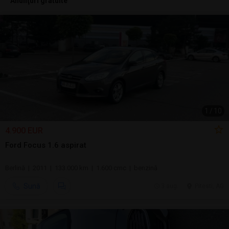
Anunţuri gratuite
1
/
10
4.900 EUR
Ford Focus 1.6 aspirat
Berlină | 2011 | 133.000 km | 1.600 cmc | benzină
Sună
3 aug.
Pitesti, AG