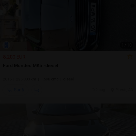
1
/
10
8.200 EUR
Ford Mondeo MK5 -diesel
2015 | 235.000 km | 1.598 cmc | diesel
Sună
2 aug.
Pitesti, AG