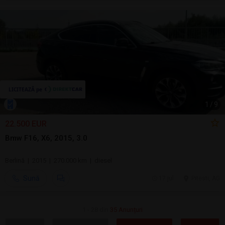
1
/
9
22.500 EUR
Bmw F16, X6, 2015, 3.0
Berlină | 2015 | 270.000 km | diesel
Sună
17 jul.
Pitesti, AG
1 - 28 din
35 Anunțuri