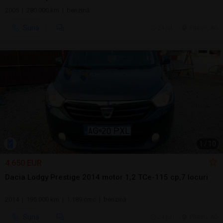
2005 | 280.000 km | benzină
Sună
24 jul.
Pitesti, AG
1
/
10
4.650 EUR
Dacia Lodgy Prestige 2014 motor 1,2 TCe-115 cp,7 locuri
2014 | 195.000 km | 1.189 cmc | benzină
Sună
24 jul.
Pitesti, AG