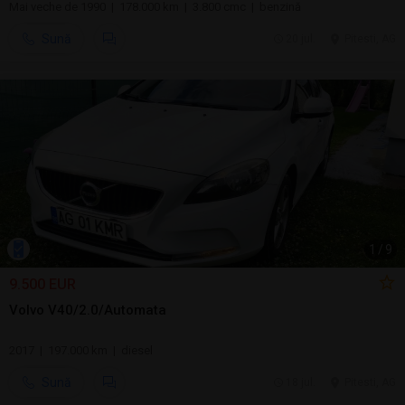
Mai veche de 1990 | 178.000 km | 3.800 cmc | benzină
Sună
20 jul.
Pitesti, AG
1
/
9
9.500 EUR
Volvo V40/2.0/Automata
2017 | 197.000 km | diesel
Sună
18 jul.
Pitesti, AG