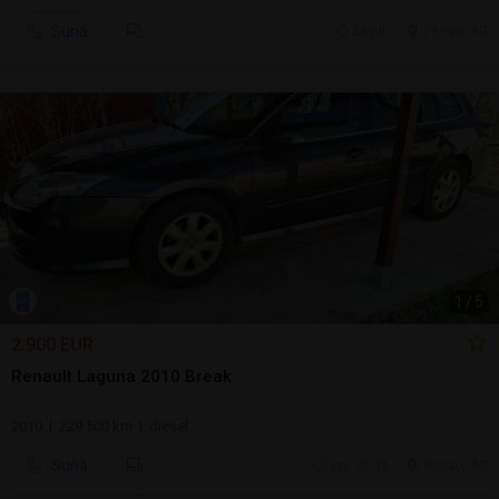
Sună
24 jul.
Pitesti, AG
1
/
5
2.900 EUR
Renault Laguna 2010 Break
2010 | 229.500 km | diesel
Sună
azi, 03:38
Pitesti, AG