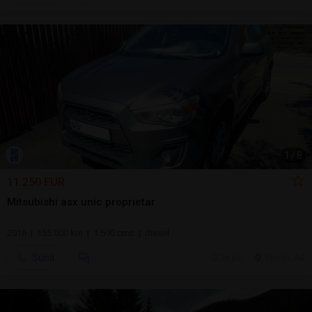
1
/
8
11.250 EUR
Mitsubishi asx unic proprietar
2016 | 155.000 km | 1.590 cmc | diesel
Sună
26 jul.
Pitesti, AG