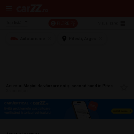
FILTRE
Vizualizare:
2
Autoturisme
Pitesti, Arges
Anunțuri
Mașini de vânzare noi și second hand
în
Pitesti, Arges
35 anunțuri