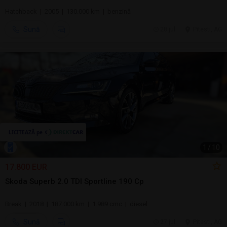
Hatchback | 2005 | 130.000 km | benzină
Sună
28 jul.
Pitesti, AG
1
/
10
17.800 EUR
Skoda Superb 2.0 TDI Sportline 190 Cp
Break | 2018 | 187.000 km | 1.989 cmc | diesel
Sună
27 jul.
Pitesti, AG