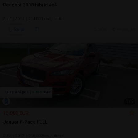
Peugeot 3008 hibrid 4x4
SUV | 2014 | 214.000 km | hibrid
Sună
24 jul.
Pitesti, AG
1
/
9
13.000 EUR
Jaguar F-Pace FULL
SUV | 2017 | 210.000 km | diesel