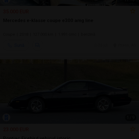
35.000 EUR
Mercedes e-klasse coupe e300 amg line
Coupe | 2018 | 127.000 km | 1.991 cmc | benzină
Sună
20 jul.
Pitesti, AG
1
/
9
23.000 EUR
Pontiac Firebird vehicul istoric