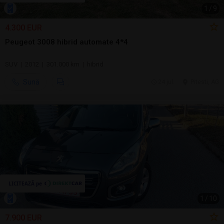
1
/
9
4.300 EUR
Peugeot 3008 hibrid automate 4*4
SUV | 2012 | 301.000 km | hibrid
Sună
24 jul.
Pitesti, AG
1
/
10
7.900 EUR