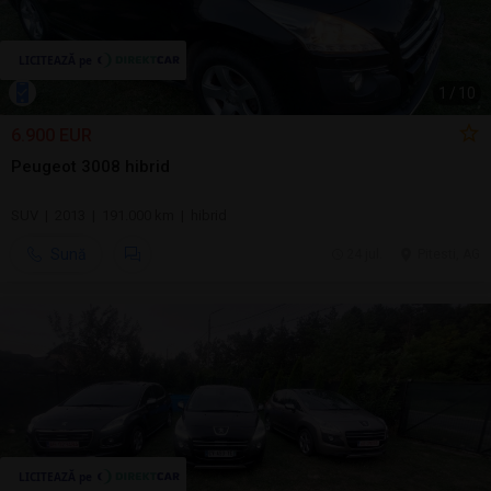
1
/
10
6.900 EUR
Peugeot 3008 hibrid
SUV | 2013 | 191.000 km | hibrid
Sună
24 jul.
Pitesti, AG