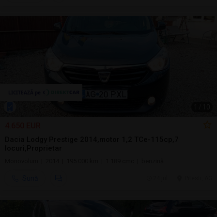
1
/
10
4.650 EUR
Dacia Lodgy Prestige 2014,motor 1,2 TCe-115cp,7
locuri,Proprietar
Monovolum | 2014 | 195.000 km | 1.189 cmc | benzină
Sună
24 jul.
Pitesti, AG