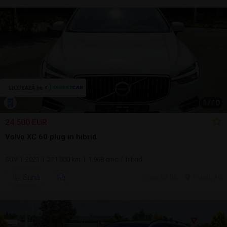
1
/
10
24.500 EUR
Volvo XC 60 plug in hibrid
SUV | 2021 | 211.000 km | 1.968 cmc | hibrid
Sună
ieri, 07:58
Pitesti, AG