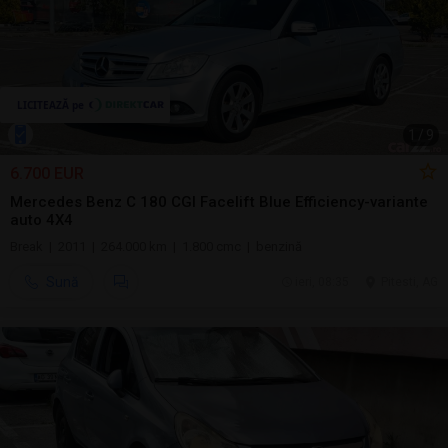
1
/
9
6.700 EUR
Mercedes Benz C 180 CGI Facelift Blue Efficiency-variante
auto 4X4
Break | 2011 | 264.000 km | 1.800 cmc | benzină
Sună
ieri, 08:35
Pitesti, AG