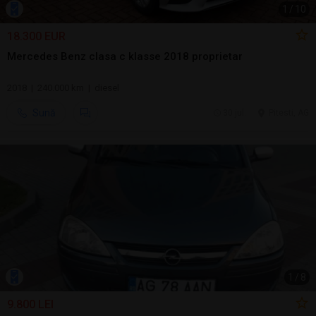
1
/
10
18.300 EUR
Mercedes Benz clasa c klasse 2018 proprietar
2018 | 240.000 km | diesel
Sună
30 jul.
Pitesti, AG
1
/
8
9.800 LEI