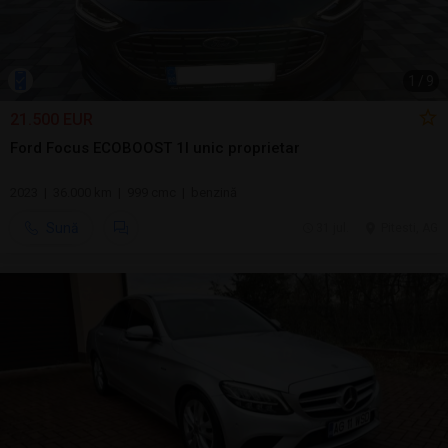
1
/
9
21.500 EUR
Ford Focus ECOBOOST 1l unic proprietar
2023 | 36.000 km | 999 cmc | benzină
Sună
31 jul.
Pitesti, AG