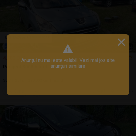
1
/
10
4.700 EUR
Anunțul nu mai este valabil. Vezi mai jos alte
anunțuri similare
Peugeot 3008 hibrid
SUV | 2012 | 298.000 km | hibrid
Sună
24 jul.
Pitesti, AG