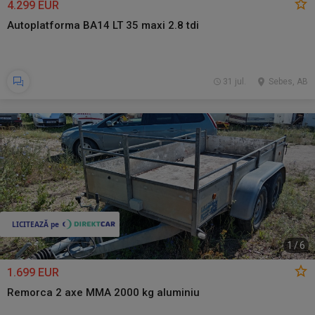
4.299 EUR
Autoplatforma BA14 LT 35 maxi 2.8 tdi
31 jul.
Sebes, AB
1
/
6
1.699 EUR
Remorca 2 axe MMA 2000 kg aluminiu