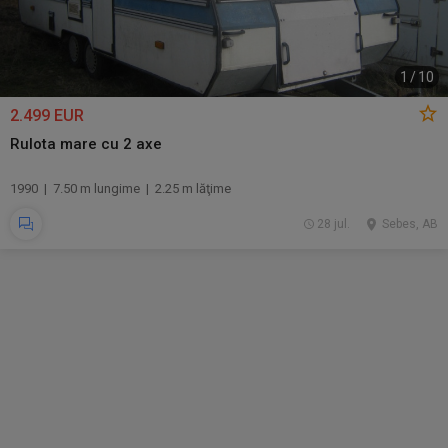
1
/
10
2.499 EUR
Rulota mare cu 2 axe
1990 | 7.50 m lungime | 2.25 m lăţime
28 jul.
Sebes, AB