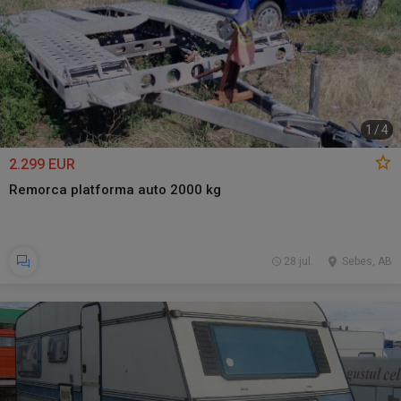
1
/
4
2.299 EUR
Remorca platforma auto 2000 kg
28 jul.
Sebes, AB