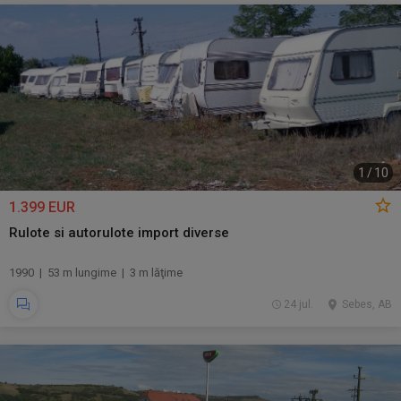
1
/
10
1.399 EUR
Rulote si autorulote import diverse
1990 | 53 m lungime | 3 m lăţime
24 jul.
Sebes, AB