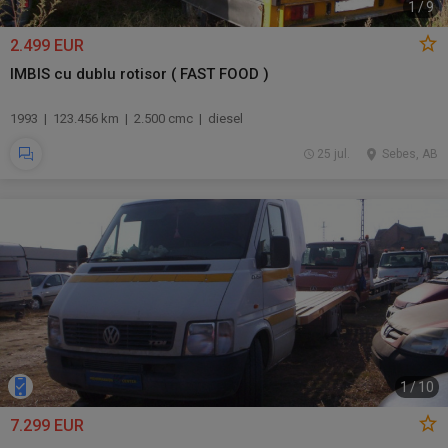
1
/
9
2.499 EUR
IMBIS cu dublu rotisor ( FAST FOOD )
1993 | 123.456 km | 2.500 cmc | diesel
25 jul.
Sebes, AB
1
/
10
7.299 EUR