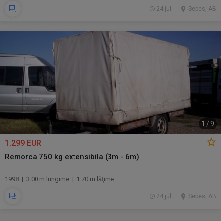
24 jul.
Sebes, AB
1
/
9
1.299 EUR
Remorca 750 kg extensibila (3m - 6m)
1998 | 3.00 m lungime | 1.70 m lăţime
24 jul.
Sebes, AB