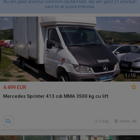
Nu am găsit anunțuri conform căutării tale, dar am găsit 21 anunțuri
care te-ar putea interesa.
1
/
10
4.499 EUR
Mercedes Sprinter 413 cdi MMA 3500 kg cu lift
3 aug.
Sebes, AB