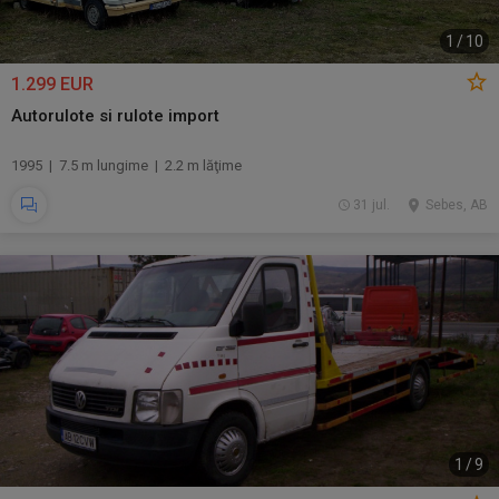
1
/
10
1.299 EUR
Autorulote si rulote import
1995 | 7.5 m lungime | 2.2 m lăţime
31 jul.
Sebes, AB
1
/
9