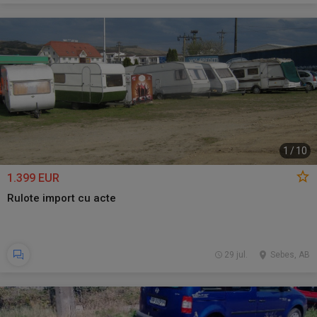
1
/
10
1.399 EUR
Rulote import cu acte
29 jul.
Sebes, AB