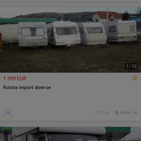
1
/
10
1.399 EUR
Rulota import diverse
27 jul.
Sebes, AB