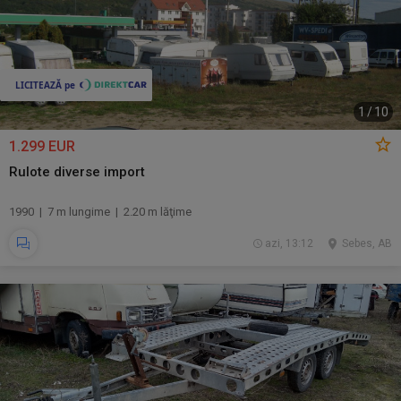
1
/
10
1.299 EUR
Rulote diverse import
1990 | 7 m lungime | 2.20 m lăţime
azi, 13:12
Sebes, AB