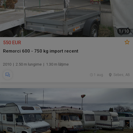
1
/
10
550 EUR
Remorci 600 - 750 kg import recent
2010 | 2.50 m lungime | 1.30 m lăţime
1 aug.
Sebes, AB