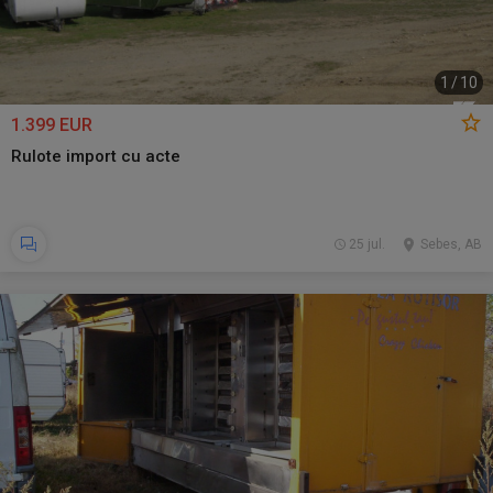
1
/
10
1.399 EUR
Rulote import cu acte
25 jul.
Sebes, AB