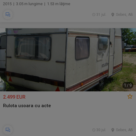
2015 | 3.05 m lungime | 1.53 m lăţime
31 jul.
Sebes, AB
1
/
9
2.499 EUR
Rulota usoara cu acte
30 jul.
Sebes, AB