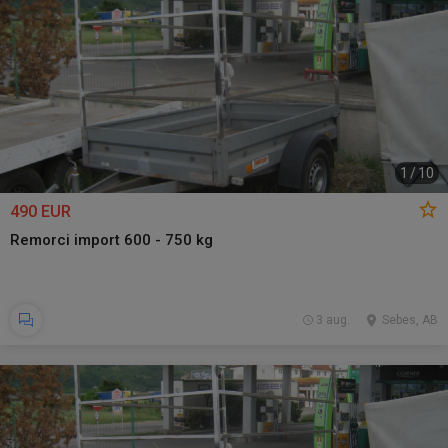
1
/
10
490 EUR
Remorci import 600 - 750 kg
3 aug.
Sebes, AB