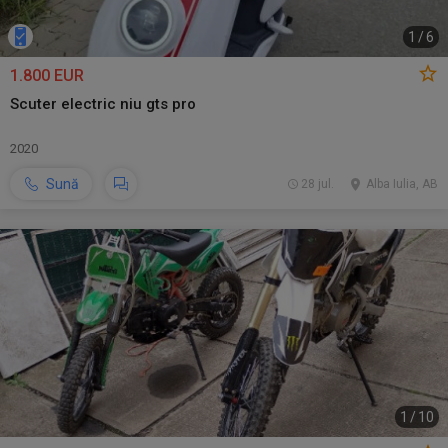
1
/
6
1.800 EUR
Scuter electric niu gts pro
2020
Sună
28 jul.
Alba Iulia, AB
1
/
10