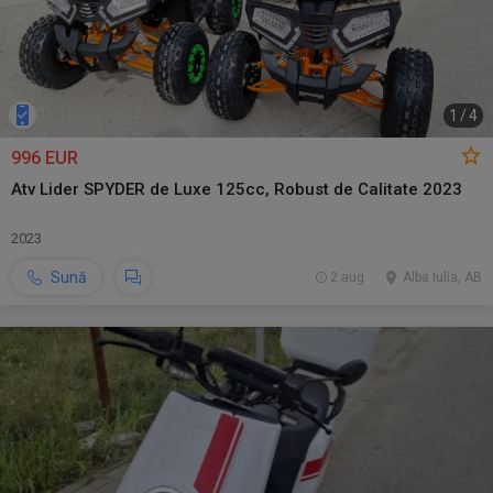
1
/
4
996 EUR
Atv Lider SPYDER de Luxe 125cc, Robust de Calitate 2023
2023
Sună
2 aug.
Alba Iulia, AB