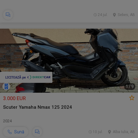
24 jul.
Sebes, AB
1
/
9
3.000 EUR
Scuter Yamaha Nmax 125 2024
2024
Sună
10 jul.
Alba Iulia, AB