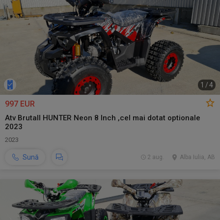
1
/
4
997 EUR
Atv Brutall HUNTER Neon 8 Inch ,cel mai dotat optionale
2023
2023
Sună
2 aug.
Alba Iulia, AB