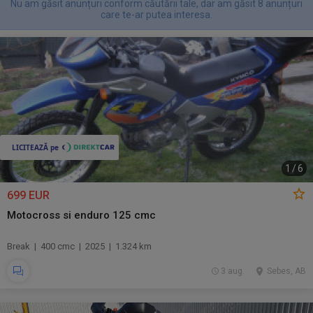
Nu am găsit anunțuri conform căutării tale, dar am găsit 8 anunțuri
care te-ar putea interesa.
1
/
6
699 EUR
Motocross si enduro 125 cmc
Break | 400 cmc | 2025 | 1.324 km
3 aug.
Sebes, AB