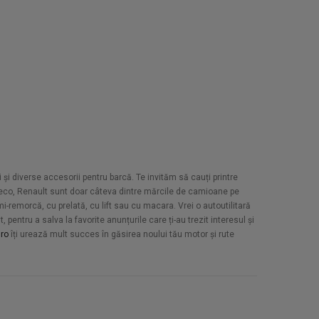
 și diverse accesorii pentru barcă. Te invităm să cauți printre
Iveco, Renault sunt doar câteva dintre mărcile de camioane pe
-remorcă, cu prelată, cu lift sau cu macara. Vrei o autoutilitară
pentru a salva la favorite anunțurile care ți-au trezit interesul și
ro
îți urează mult succes în găsirea noului tău motor și rute