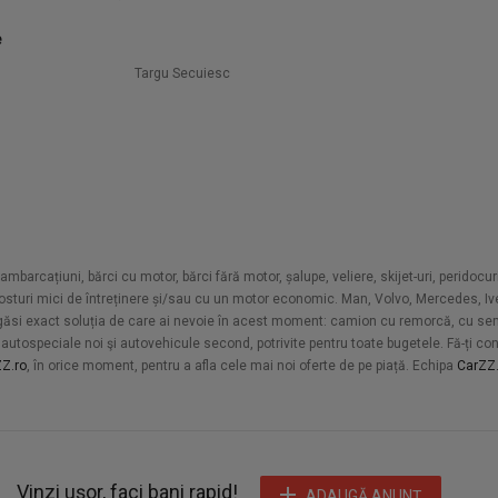
e
Targu Secuiesc
arcațiuni, bărci cu motor, bărci fără motor, șalupe, veliere, skijet-uri, peridocuri
u costuri mici de întreținere și/sau cu un motor economic. Man, Volvo, Mercedes, 
 a găsi exact soluția de care ai nevoie în acest moment: camion cu remorcă, cu semi
utospeciale noi şi autovehicule second, potrivite pentru toate bugetele. Fă-ți cont, 
Z.ro
, în orice moment, pentru a afla cele mai noi oferte de pe piață. Echipa
CarZZ.
Vinzi ușor, faci bani rapid!
ADAUGĂ ANUNŢ