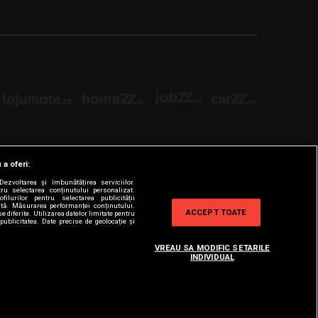
 a oferi:
ezvoltarea și îmbunătățirea serviciilor.
tru selectarea conținutului personalizat.
filurilor pentru selectarea publicității
zată. Măsurarea performanței conținutului.
ACCEPT TOATE
e diferite. Utilizarea datelor limitate pentru
publicitatea. Date precise de geolocație și
VREAU SA MODIFIC SETARILE
INDIVIDUAL
nibile
aici