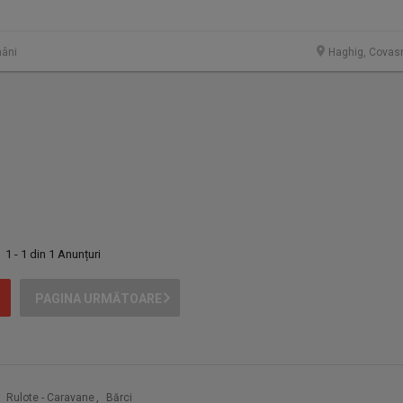
âni
Haghig, Covas
1 - 1 din 1 Anunțuri
PAGINA URMĂTOARE
Rulote - Caravane
,
Bărci