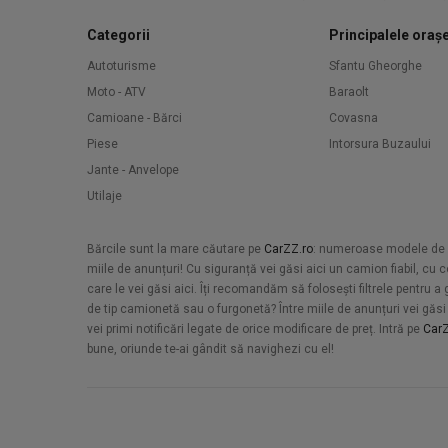
Categorii
Principalele oraș
Autoturisme
Sfantu Gheorghe
Moto - ATV
Baraolt
Camioane - Bărci
Covasna
Piese
Intorsura Buzaului
Jante - Anvelope
Utilaje
Bărcile sunt la mare căutare pe
CarZZ.ro
: numeroase modele de amb
miile de anunțuri! Cu siguranță vei găsi aici un camion fiabil, c
care le vei găsi aici. Îți recomandăm să folosești filtrele pentru
de tip camionetă sau o furgonetă? Între miile de anunțuri vei găsi a
vei primi notificări legate de orice modificare de preț. Intră pe
CarZ
bune, oriunde te-ai gândit să navighezi cu el!