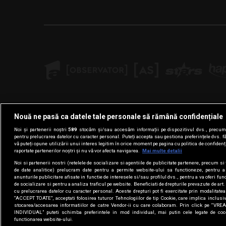
Nouă ne pasă ca datele tale personale să rămână confidențiale
Noi și partenerii noștri
589
stocăm și/sau accesăm informații pe dispozitivul dvs., precum i
pentru prelucrarea datelor cu caracter personal. Puteți accepta sau gestiona preferințele dvs. f
vă puteți opune utilizării unui interes legitim în orice moment pe pagina cu politica de confidenția
raportate partenerilor noștri și nu vă vor afecta navigarea.
Mai multe detalii
Noi si partenerii nostri (retelele de socializare si agentiile de publicitate partenere, precum si 
de date analitice) prelucram date pentru a permite website-ului sa functioneze, pentru a
anunturile publicitare afisate in functie de interesele si/sau profilul dvs., pentru a va oferi func
de socializare si pentru a analiza traficul pe website. Beneficiati de drepturile prevazute de ar
cu prelucrarea datelor cu caracter personal. Aceste drepturi pot fi exercitate prin modalitate
“ACCEPT TOATE”, acceptati folosirea tuturor Tehnologiilor de tip Cookie, care implica inclusiv
stocarea/accesarea informatiilor de catre Vendor-ii cu care colaboram. Prin click pe “
INDIVIDUAL” puteti schimba preferintele in mod individual, mai putin cele legate de coo
functionarea website-ului.
Termenii 