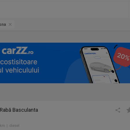
sna
Rabă Basculanta
 km | diesel