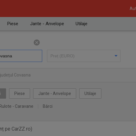
Aut
Piese
Jante - Anvelope
Utilaje
 judeţul Covasna
i
Piese
Jante - Anvelope
Utilaje
Rulote - Caravane
Bărci
nț pe CarZZ.ro)