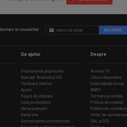
Abonare la newsletter
ABONARE
De ajutor
Despre
Promovarea anunțurilor
Antena TV
Aplicații: Android și iOS
Joburi disponibile
Verificare telefon
Intact Media Group
Ajutor
ANPC
Reguli de utilizare
Termeni și condiții
Listă producători
Politica de cookies
Harta judeţelor
Politica de confidenț
Hartă site
Setări de confiden
Servicii pentru profesioniști
SAL și SOL