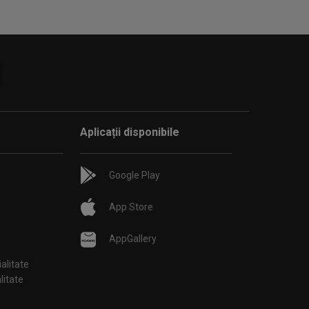
Aplicații disponibile
Google Play
App Store
AppGallery
ialitate
țialitate