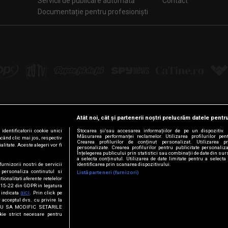
Servicii de publicare automată
Contact
Documentație pentru profesioniști
Atât noi, cât și partenerii noștri prelucrăm datele pentru
Urmărește-ne pe:
dentificatorii cookie unici
Stocarea și/sau accesarea informațiilor de pe un dispozitiv. D
Măsurarea performanței reclamelor. Utilizarea profilurilor pen
ăcând clic mai jos, respectiv
Crearea profilurilor de conținut personalizat. Utilizarea pro
litate. Aceste alegeri vor fi
personalizate. Crearea profilurilor pentru publicitate personali
Facebook
LinkedIn
YouTube
Instagram
Pinterest
Tiktok
Înțelegerea publicului prin statistici sau combinații de date din surs
a selecta conținutul. Utilizarea de date limitate pentru a selecta 
furnizorii nostri de servicii
identificarea prin scanarea dispozitivului.
 personaliza continutul si
Listă parteneri (furnizori)
tionalitati aferente retelelor
t. 15-22 din GDPR in legatura
© Intact Media Group
aici
a indicata
. Prin click pe
 acceptul dvs. cu privire la
VREAU SA MODIFIC SETARILE
kie strict necesare pentru
și condițiile de pe site au fost actualizate. Detaliile complete sunt dispo