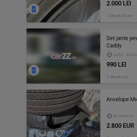
2.000 LEI
Acum 23 ore
Set jante je
Caddy
Jante - Anve
990 LEI
Acum o zi
Anvelope Mi
All seasons
2.800 EUR