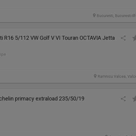
Bucuresti, Bucuresti-Il
nti R16 5/112 VW Golf V VI Touran OCTAVIA Jetta
lope
Ramnicu Valcea, Valc
chelin primacy extraload 235/50/19