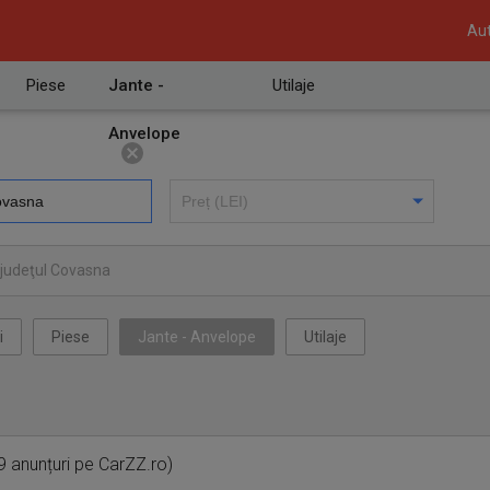
Aut
Piese
Jante -
Utilaje
Anvelope
 judeţul Covasna
i
Piese
Jante - Anvelope
Utilaje
 anunțuri pe CarZZ.ro)