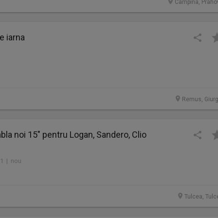
Campina, Praho
e iarna
Remus, Giurg
abla noi 15" pentru Logan, Sandero, Clio
 1 | nou
Tulcea, Tulc