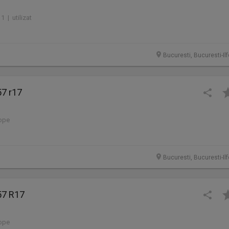
1 | utilizat
Bucuresti, Bucuresti-Il
57 r17
lope
Bucuresti, Bucuresti-Il
57 R17
lope