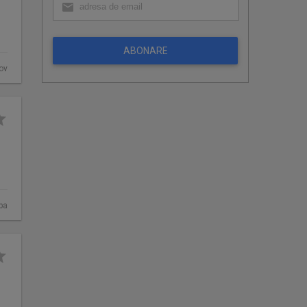
ABONARE
fov
ba