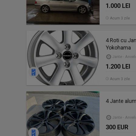
1.000 LEI
Acum 3 zile
4 Roti cu Jan
Yokohama
Jante - Anve
1.200 LEI
Acum 3 zile
4 Jante alum
Jante - Anve
300 EUR