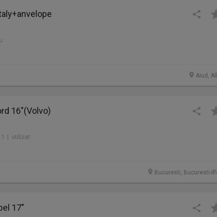
taly+anvelope
u
Aiud, Al
ord 16"(Volvo)
1 | utilizat
Bucuresti, Bucuresti-Il
pel 17"