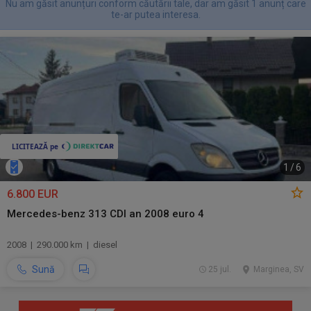
Nu am găsit anunțuri conform căutării tale, dar am găsit 1 anunț care
te-ar putea interesa.
1
/
6
6.800 EUR
Mercedes-benz 313 CDI an 2008 euro 4
2008 | 290.000 km | diesel
Sună
25 jul.
Marginea, SV