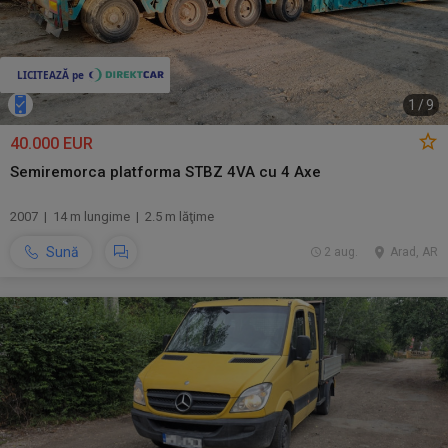
1
/
9
40.000 EUR
Semiremorca platforma STBZ 4VA cu 4 Axe
2007 | 14 m lungime | 2.5 m lăţime
Sună
2 aug.
Arad, AR