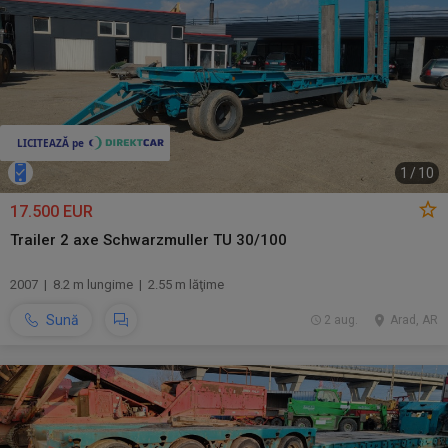
1
/
10
17.500 EUR
Trailer 2 axe Schwarzmuller TU 30/100
2007 | 8.2 m lungime | 2.55 m lăţime
Sună
2 aug.
Arad, AR