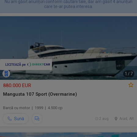
Nu am găsit anunțuri conform căutării tale, dar am găsit 4 anunțuri
care te-ar putea interesa.
1
/
7
880.000 EUR
Mangusta 107 Sport (Overmarine)
Barcă cu motor | 1999 | 4.500 cp
Sună
2 aug.
Arad, AR