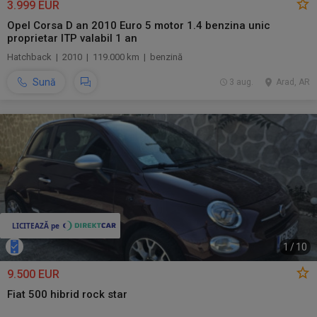
3.999 EUR
Opel Corsa D an 2010 Euro 5 motor 1.4 benzina unic
proprietar ITP valabil 1 an
Hatchback | 2010 | 119.000 km | benzină
Sună
3 aug.
Arad, AR
1
/
10
9.500 EUR
Fiat 500 hibrid rock star