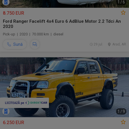
1
/
6
8.750 EUR
Ford Ranger Facelift 4x4 Euro 6 AdBlue Motor 2.2 Tdci An
2020
Pick-up | 2020 | 70.000 km | diesel
Sună
29 jul.
Arad, AR
1
/
9
6.250 EUR