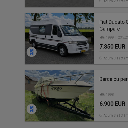
Acum 2 săptăm
Fiat Ducato 
Campare
1999 | 235.2
7.850 EUR
Acum 3 săptăm
Barca cu per
1998
6.900 EUR
Acum 3 săptăm