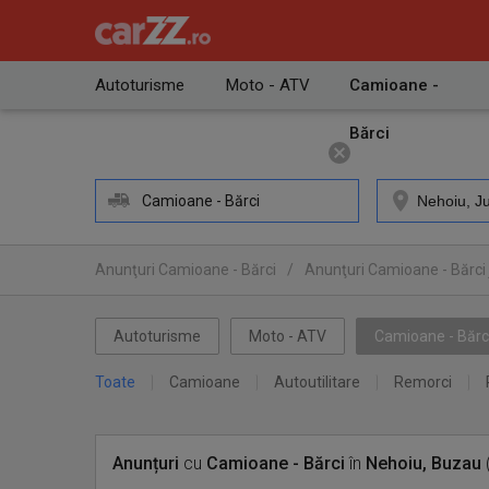
Autoturisme
Moto - ATV
Camioane -
Bărci
Camioane - Bărci
Anunţuri Camioane - Bărci
/
Anunţuri Camioane - Bărci
Autoturisme
Moto - ATV
Camioane - Bărc
Toate
Camioane
Autoutilitare
Remorci
Anunțuri
cu
Camioane - Bărci
în
Nehoiu, Buzau