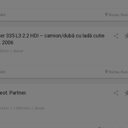
âni
Buzau, Buz
r 335 L3 2.2 HDI – camion/dubă cu ladă cutie
b. 2006
00 km | diesel
âni
Buzau, Buz
eot. Partner.
14 km | 1.900 cmc | diesel