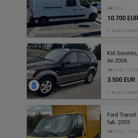
2012
10.700 EU
Acum 2 săptăm
KIA Sorento,
An 2006
2006 | 220.0
3.500 EUR
Acum 2 săptăm
Ford Transit
fab. 2005
2005 | 235.0