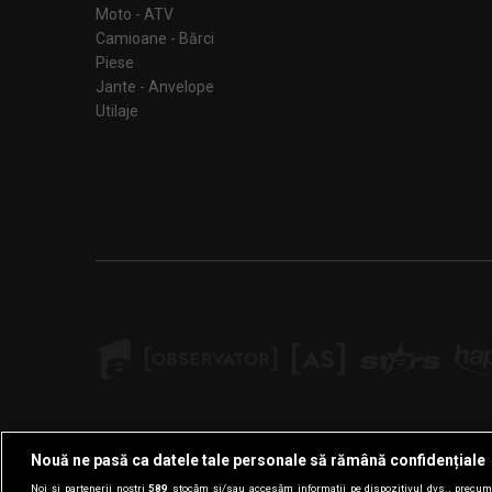
Moto - ATV
Camioane - Bărci
Piese
Jante - Anvelope
Utilaje
Nouă ne pasă ca datele tale personale să rămână confidențiale
Noi și partenerii noștri
589
stocăm și/sau accesăm informații pe dispozitivul dvs., precum i