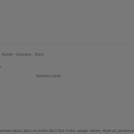
Rulote - Caravane
,
Bărci
e
Ramnicu Sarat
arcațiuni, bărci cu motor, bărci fără motor, șalupe, veliere, skijet-uri, peridocuri