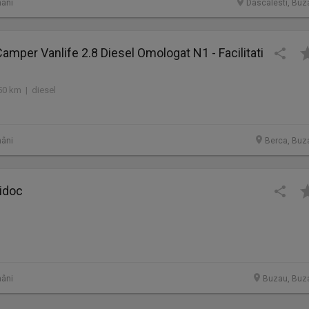
âni
Dascalesti, Buz
Camper Vanlife 2.8 Diesel Omologat N1 - Facilitati
50 km | diesel
âni
Berca, Buz
idoc
âni
Buzau, Buz