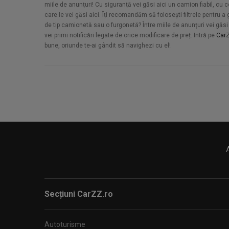
miile de anunțuri! Cu siguranță vei găsi aici un camion fiabil, c
care le vei găsi aici. Îți recomandăm să folosești filtrele pentru
de tip camionetă sau o furgonetă? Între miile de anunțuri vei găsi a
vei primi notificări legate de orice modificare de preț. Intră pe
CarZ
bune, oriunde te-ai gândit să navighezi cu el!
Secțiuni CarZZ.ro
Autoturisme