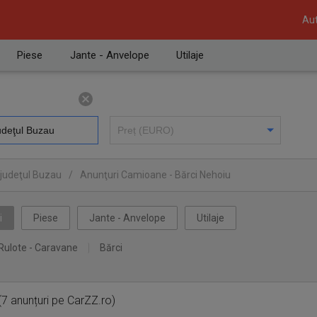
Aut
Piese
Jante - Anvelope
Utilaje
 judeţul Buzau
/
Anunţuri Camioane - Bărci Nehoiu
i
Piese
Jante - Anvelope
Utilaje
Rulote - Caravane
Bărci
(7 anunțuri pe CarZZ.ro)