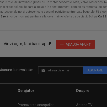
u costuri mici de întreținere și/sau cu un motor economic. Man, Volvo, Mercedes, 
 a găsi exact soluția de care ai nevoie în acest moment: camion cu remorcă, cu semi
utospeciale noi şi autovehicule second, potrivite pentru toate bugetele. Fă-ți cont, 
Z.ro
, în orice moment, pentru a afla cele mai noi oferte de pe piață. Echipa
CarZZ.
Vinzi ușor, faci bani rapid!
ADAUGĂ ANUNŢ
Abonare la newsletter
ABONARE
De ajutor
Despre
Promovarea anunțurilor
Antena TV