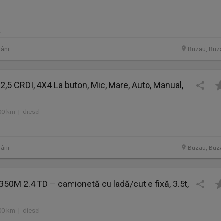
R
âni
Buzau, Buz
 2,5 CRDI, 4X4 La buton, Mic, Mare, Auto, Manual,
00 km | diesel
âni
Buzau, Buz
 350M 2.4 TD – camionetă cu ladă/cutie fixă, 3.5t,
00 km | diesel