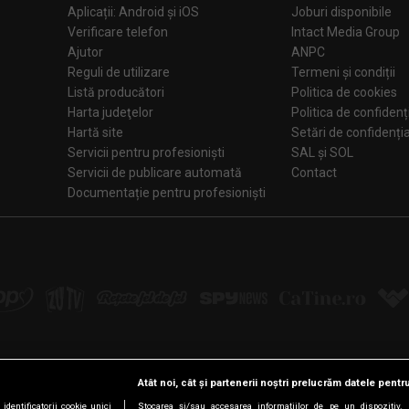
Aplicații: Android și iOS
Joburi disponibile
Verificare telefon
Intact Media Group
Ajutor
ANPC
Reguli de utilizare
Termeni și condiții
Listă producători
Politica de cookies
Harta judeţelor
Politica de confidenț
Hartă site
Setări de confiden
Servicii pentru profesioniști
SAL și SOL
Servicii de publicare automată
Contact
Documentație pentru profesioniști
Atât noi, cât și partenerii noștri prelucrăm datele pentru
Urmărește-ne pe:
dentificatorii cookie unici
Stocarea și/sau accesarea informațiilor de pe un dispozitiv. D