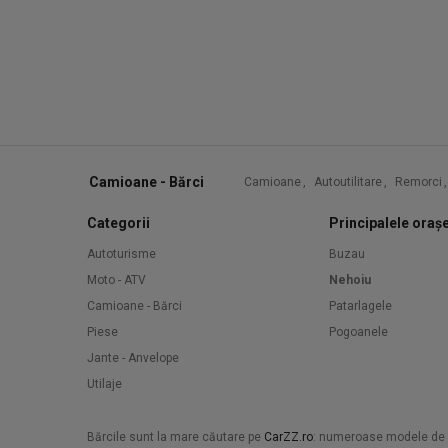
Camioane - Bărci
Camioane
,
Autoutilitare
,
Remorci
,
Categorii
Principalele oraș
Autoturisme
Buzau
Moto - ATV
Nehoiu
Camioane - Bărci
Patarlagele
Piese
Pogoanele
Jante - Anvelope
Utilaje
Bărcile sunt la mare căutare pe
CarZZ.ro
: numeroase modele de amb