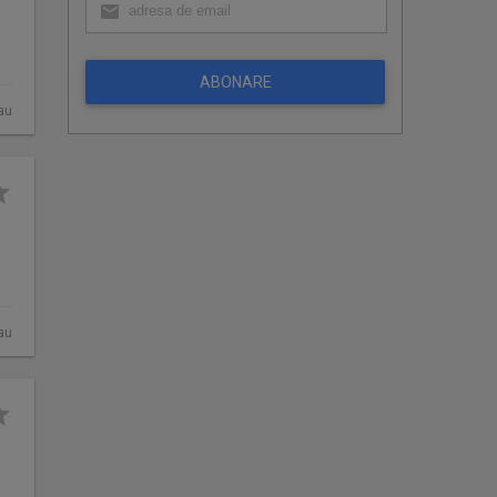
ABONARE
au
au