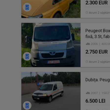
2.300 EUR
Acum 2 săptăm
Peugeot Boxe
fixă, 3.5t, fa
2006 | 405.0
2.750 EUR
Acum 2 săptăm
Dubița. Peug
2007 | 154.2
6.500 LEI