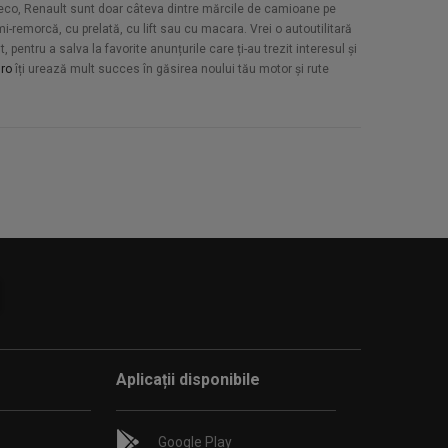
Iveco, Renault sunt doar câteva dintre mărcile de camioane pe
-remorcă, cu prelată, cu lift sau cu macara. Vrei o autoutilitară
pentru a salva la favorite anunțurile care ți-au trezit interesul și
ro
îți urează mult succes în găsirea noului tău motor și rute
Aplicații disponibile
Google Play