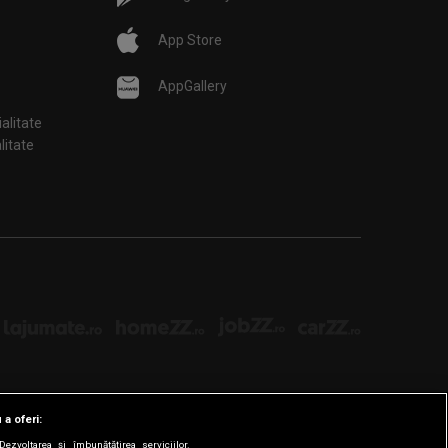
App Store
AppGallery
ialitate
țialitate
 a oferi:
ezvoltarea și îmbunătățirea serviciilor.