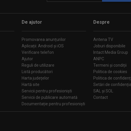
De ajutor
Despre
Promovarea anunțurilor
Antena TV
Aplicații: Android și iOS
Joburi disponibile
Verificare telefon
Intact Media Group
Ajutor
ANPC
Reguli de utilizare
Termeni și condiții
Listă producători
Politica de cookies
Harta judeţelor
Politica de confidenț
Hartă site
Setări de confiden
Servicii pentru profesioniști
SAL și SOL
Servicii de publicare automată
Contact
Documentație pentru profesioniști