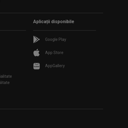
Aplicații disponibile
Google Play
App Store
AppGallery
ialitate
țialitate