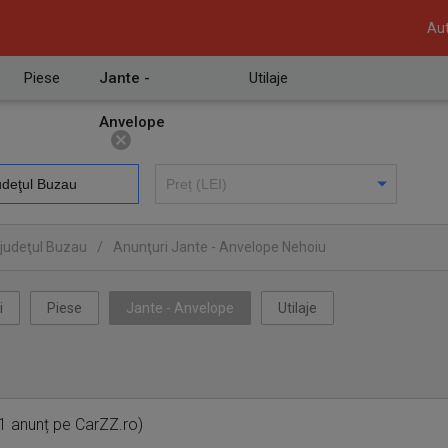
Aut
Piese
Jante -
Utilaje
Anvelope
 judeţul Buzau
/
Anunţuri Jante - Anvelope Nehoiu
i
Piese
Jante - Anvelope
Utilaje
1 anunț pe CarZZ.ro)