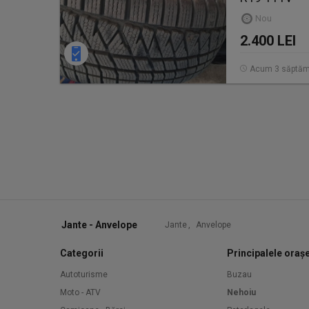
Nou
2.400 LEI
Acum 3 săptăm
Jante - Anvelope
Jante
,
Anvelope
Categorii
Principalele oraș
Autoturisme
Buzau
Moto - ATV
Nehoiu