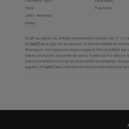
Camioane - Bărci
Patarlagele
Piese
Pogoanele
Jante - Anvelope
Utilaje
Te afli aici pentru că, probabil, temperatura a scăzut sub +7 °C și 
Pe
CarZZ.ro
vei găsi mii de anunțuri cu diverse modele de anvelop
Anvelopa în sine reprezintă singura legătură între (condițiile de) 
starea cauciucului sau jantei din anunț. Înainte să iei o decizie, 
(care sunt diferite în funcție de producătorul anvelopelor). Desig
popular). Pe
CarZZ.ro
ai suficienți vânzători și informații încât să i