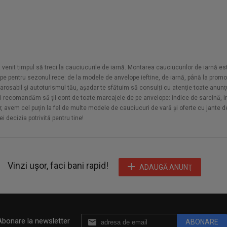
a venit timpul să treci la cauciucurile de iarnă. Montarea cauciucurilor de iarnă est
e pentru sezonul rece: de la modele de anvelope ieftine, de iarnă, până la promoț
carosabil şi autoturismul tău, așadar te sfătuim să consulți cu atenție toate anunț
îți recomandăm să ții cont de toate marcajele de pe anvelope: indice de sarcină, in
ur, avem cel puțin la fel de multe modele de cauciucuri de vară și oferte cu jante 
ei decizia potrivită pentru tine!
Vinzi ușor, faci bani rapid!
ADAUGĂ ANUNŢ
Abonare la newsletter
ABONARE