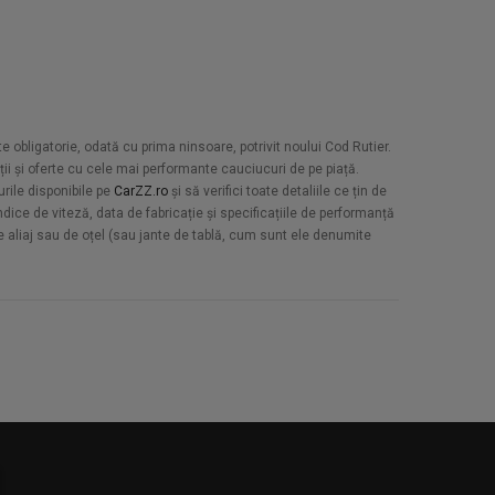
e obligatorie, odată cu prima ninsoare, potrivit noului Cod Rutier.
ii și oferte cu cele mai performante cauciucuri de pe piață.
urile disponibile pe
CarZZ.ro
și să verifici toate detaliile ce țin de
dice de viteză, data de fabricație și specificațiile de performanță
de aliaj sau de oțel (sau jante de tablă, cum sunt ele denumite