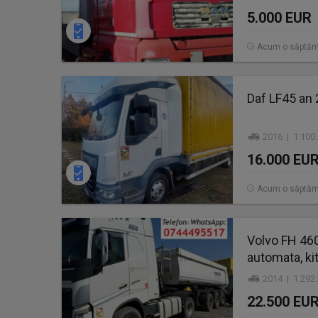
5.000 EUR
Acum o săptă
Daf LF45 an
2016 | 1.100
16.000 EU
Acum o săptă
Volvo FH 460,
automata, ki
2014 | 1.292
22.500 EU