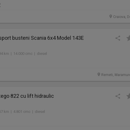
R
Craiova, D
sport busteni Scania 6x4 Model 143E
94 km | 14.000 cmc | diesel
Remeti, Maramur
go 822 cu lift hidraulic
57 km | 4.801 cmc | diesel