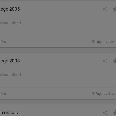
tego 2005
00 km | diesel
mână
Fagaras, Bras
tego 2005
00 km | diesel
mână
Fagaras, Bras
cu macara