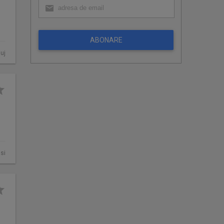
ABONARE
uj
asi