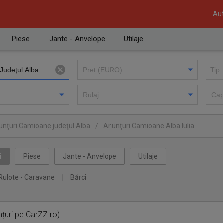
Aut
Piese
Jante - Anvelope
Utilaje
unţuri Camioane judeţul Alba
/
Anunţuri Camioane Alba Iulia
i
Piese
Jante - Anvelope
Utilaje
Rulote - Caravane
Bărci
țuri pe CarZZ.ro)