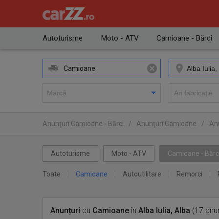
Autoturisme
Moto - ATV
Camioane - Bărci
Camioane
Anunţuri Camioane - Bărci
/
Anunţuri Camioane
/
An
Autoturisme
Moto - ATV
Camioane - Bărc
Toate
Camioane
Autoutilitare
Remorci
Anunțuri
cu
Camioane
în
Alba Iulia, Alba
(17 anun