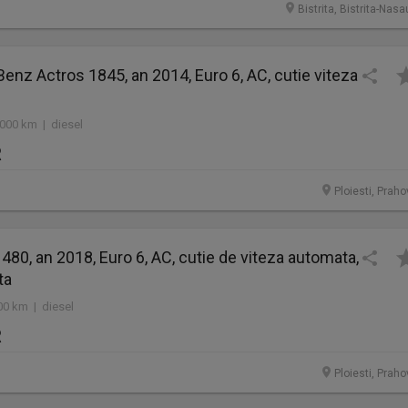
Bistrita, Bistrita-Nas
enz Actros 1845, an 2014, Euro 6, AC, cutie viteza
.000 km | diesel
R
Ploiesti, Prah
 480, an 2018, Euro 6, AC, cutie de viteza automata,
ta
00 km | diesel
R
Ploiesti, Prah