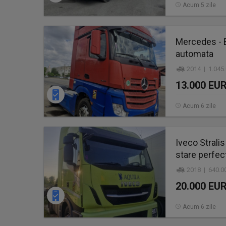
Acum 5 zile
Mercedes - B
automata
2014 | 1.045
13.000 EU
Acum 6 zile
Iveco Stralis
stare perfec
2018 | 640.0
20.000 EU
Acum 6 zile