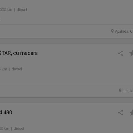
.000 km | diesel
R
Apahida, Cl
TAR, cu macara
6 km | diesel
Iasi, I
4 480
00 km | diesel