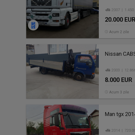
2007 | 1.450
20.000 EU
Acum 2 zile
Nissan CABS
2003 | 12.86
8.000 EUR
Acum 3 zile
Man tgx 201
2014 | 720.0