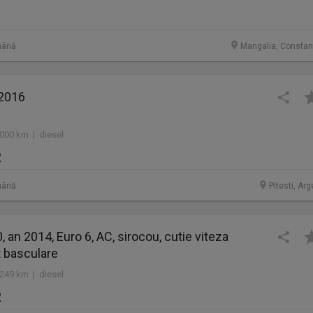
mână
Mangalia, Constan
 2016
.000 km | diesel
R
mână
Pitesti, Ar
 an 2014, Euro 6, AC, sirocou, cutie viteza
t basculare
.249 km | diesel
R