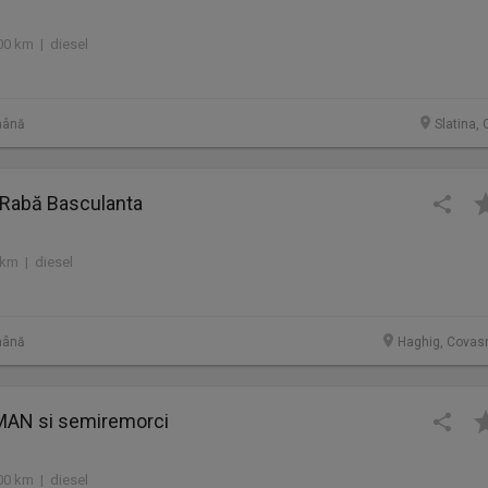
00 km | diesel
mână
Slatina, 
Rabă Basculanta
 km | diesel
mână
Haghig, Covas
 MAN si semiremorci
00 km | diesel