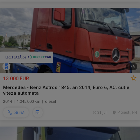
1
/
9
13.000 EUR
Mercedes - Benz Actros 1845, an 2014, Euro 6, AC, cutie
viteza automata
2014 | 1.045.000 km | diesel
Sună
31 jul.
Ploiesti, PH