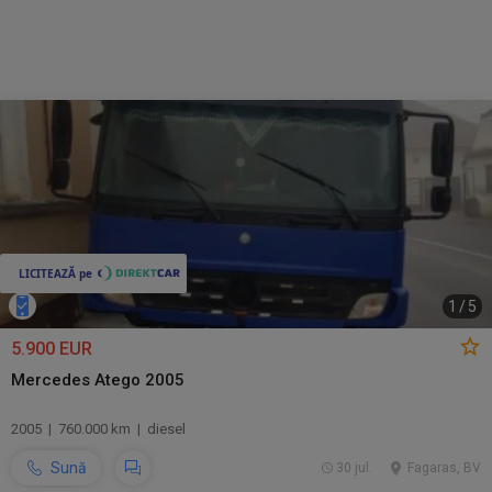
1
/
5
5.900 EUR
Mercedes Atego 2005
2005 | 760.000 km | diesel
Sună
30 jul.
Fagaras, BV