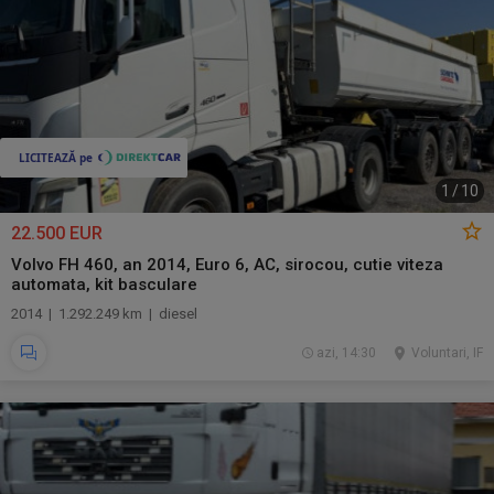
1
/
10
22.500 EUR
Volvo FH 460, an 2014, Euro 6, AC, sirocou, cutie viteza
automata, kit basculare
2014 | 1.292.249 km | diesel
azi, 14:30
Voluntari, IF