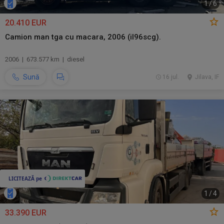
1
/
6
20.410 EUR
Camion man tga cu macara, 2006 (il96scg).
2006 | 673.577 km | diesel
Sună
16 jul.
Jilava, IF
1
/
4
33.390 EUR