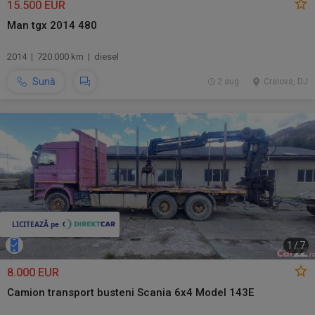
15.500 EUR
Man tgx 2014 480
2014 | 720.000 km | diesel
Sună
2 aug.
Craiova, DJ
1
/
7
8.000 EUR
Camion transport busteni Scania 6x4 Model 143E