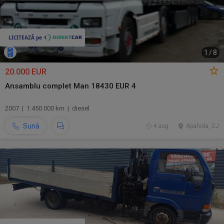
1
/
8
20.000 EUR
Ansamblu complet Man 18430 EUR 4
2007 | 1.450.000 km | diesel
Sună
4 aug.
Apahida, CJ