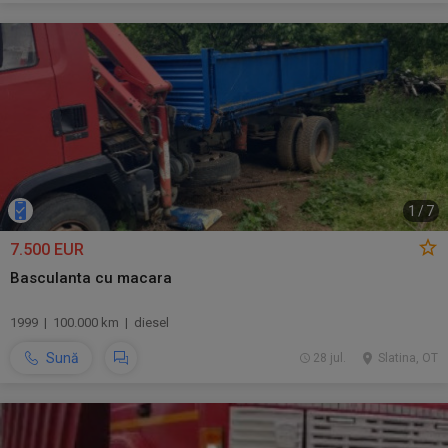
1
/
7
7.500 EUR
Basculanta cu macara
1999 | 100.000 km | diesel
Sună
28 jul.
Slatina, OT