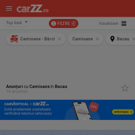
FILTRE
Vizualizare:
2
Camioane - Bărci
Camioane
Bacau
Anunțuri
cu
Camioane
în
Bacau
16 anunțuri