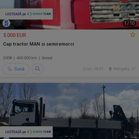
1
/
10
5.000 EUR
Cap tractor MAN si semiremorci
2008 | 400.000 km | diesel
Sună
azi, 08:07
Mangalia, CT