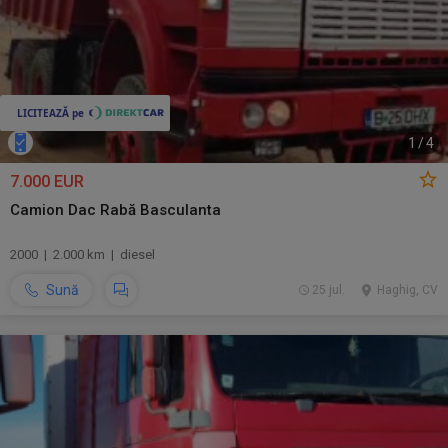
1
/
4
7.000 EUR
Camion Dac Rabă Basculanta
2000 | 2.000 km | diesel
Sună
25 jul.
Haghig, CV