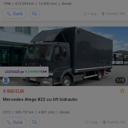
1996 | 615.394 km | 14.000 cmc | diesel
Sună
1 aug.
Remeti, MM
1
/
9
9.900 EUR
Mercedes Atego 822 cu lift hidraulic
2012 | 593.757 km | 4.801 cmc | diesel
Sună
1 aug.
Bistrita, BN