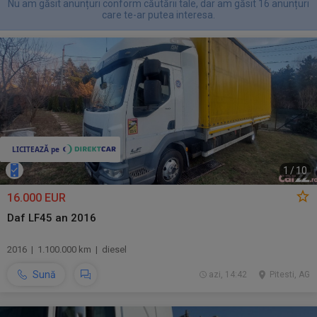
Nu am găsit anunțuri conform căutării tale, dar am găsit 16 anunțuri
care te-ar putea interesa.
1
/
10
16.000 EUR
Daf LF45 an 2016
2016 | 1.100.000 km | diesel
Sună
azi, 14:42
Pitesti, AG