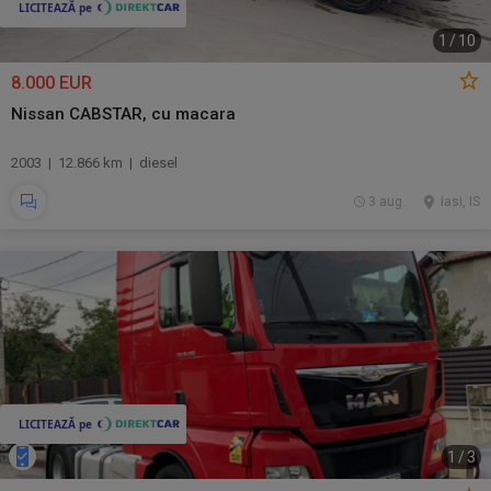
1
/
10
8.000 EUR
Nissan CABSTAR, cu macara
2003 | 12.866 km | diesel
3 aug.
Iasi, IS
1
/
3