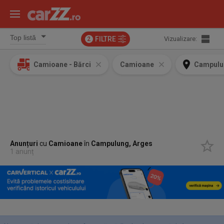
FILTRE
Vizualizare:
2
Camioane - Bărci
Camioane
Campulu
Anunțuri
cu
Camioane
în
Campulung, Arges
1 anunț