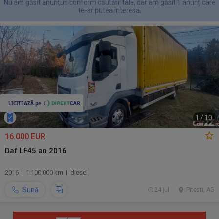
Nu am găsit anunțuri conform căutării tale, dar am găsit 1 anunț care
te-ar putea interesa.
1
/
10
16.000 EUR
Daf LF45 an 2016
2016 | 1.100.000 km | diesel
Sună
24 jul.
Pitesti, AG