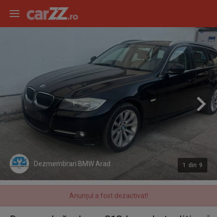
Dezmembrari BMW Arad
1
din
9
Anunțul a fost dezactivat!