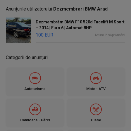
⚡ Primul venit, primul servit!
Anunțurile utilizatorului
Dezmembrari BMW Arad
Dezmembrăm BMW F10 520d Facelift M Sport
– 2014 | Euro 6 | Automat 8HP
100 EUR
Acum 2 săptămâni
Categorii de anunțuri
Autoturisme
Moto - ATV
Camioane - Bărci
Piese