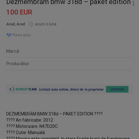
Dezmembrăm bmw 318d – paket edition
100 EUR
Arad, Arad
acum o lună
Piese auto
Marcă
Producător
DEZMEMBRĂM BMW 318d – PAKET EDITION ????
???? An fabricație: 2012
???? Motorizare: N47D20C
???? Cutie: Manuală
???? Mașina este completă, în stare foarte bună de funcționare