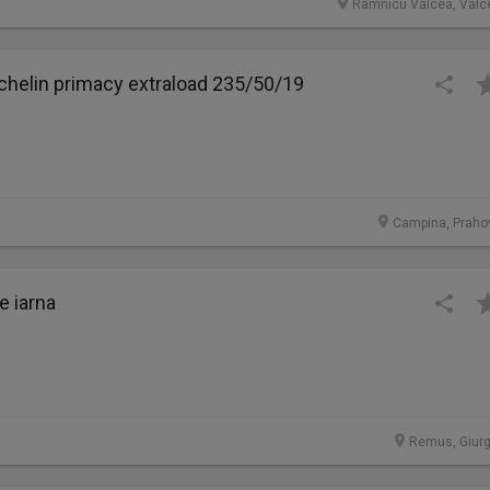
Ramnicu Valcea, Valc
chelin primacy extraload 235/50/19
Campina, Praho
e iarna
Remus, Giurg