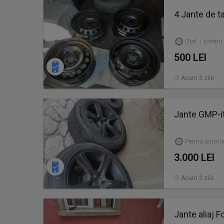
4 Jante de t
Oţel | pentru
500 LEI
Acum 3 zile
Jante GMP-i
Pentru autot
3.000 LEI
Acum 3 zile
Jante aliaj F