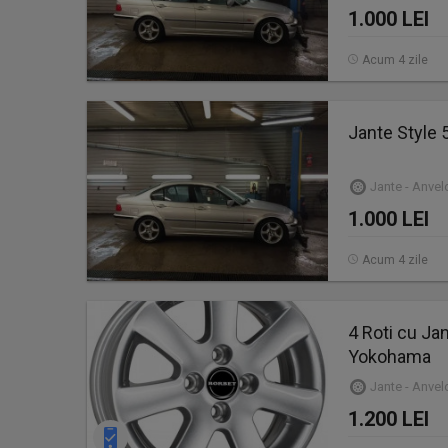
1.000 LEI
Acum 4 zile
Jante Style 
Jante - Anve
1.000 LEI
Acum 4 zile
4 Roti cu Jan
Yokohama
Jante - Anve
1.200 LEI