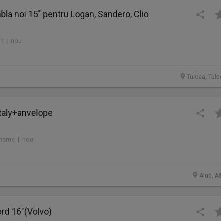
abla noi 15" pentru Logan, Sandero, Clio
 1 | nou
Tulcea, Tulc
taly+anvelope
urisme | nou
Aiud, Al
ord 16"(Volvo)