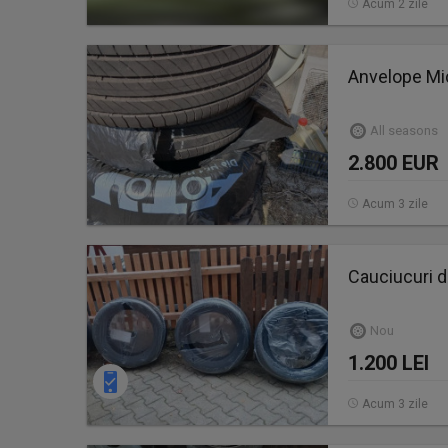
Acum 2 zile
Anvelope Mi
All seasons
2.800 EUR
Acum 3 zile
Cauciucuri d
Nou
1.200 LEI
Acum 3 zile