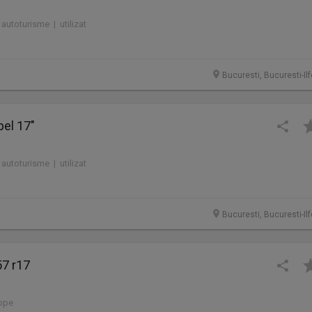
 autoturisme | utilizat
Bucuresti, Bucuresti-Il
pel 17"
 autoturisme | utilizat
Bucuresti, Bucuresti-Il
57 r17
lope