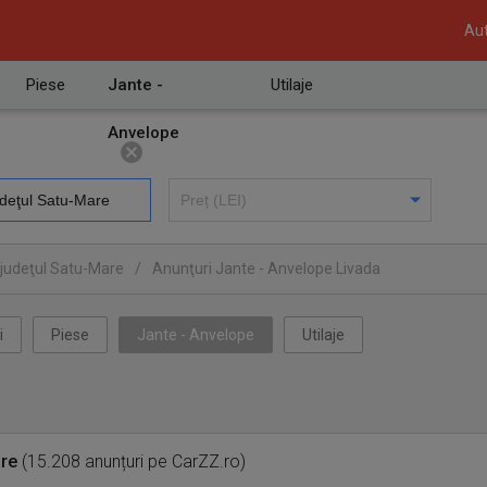
Aut
Piese
Jante -
Utilaje
Anvelope
 judeţul Satu-Mare
/
Anunţuri Jante - Anvelope Livada
i
Piese
Jante - Anvelope
Utilaje
are
(15.208 anunțuri pe CarZZ.ro)