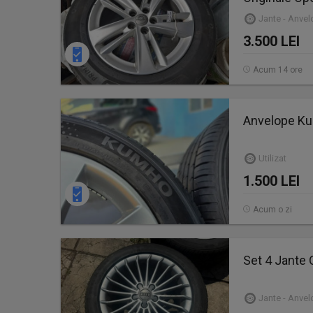
Jante - Anve
3.500 LEI
Acum 14 ore
Anvelope K
Utilizat
1.500 LEI
Acum o zi
Set 4 Jante 
Jante - Anve