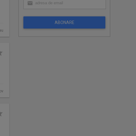
ABONARE
au
fov