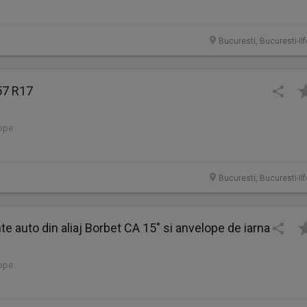
Bucuresti, Bucuresti-Il
57 R17
lope
Bucuresti, Bucuresti-Il
te auto din aliaj Borbet CA 15" si anvelope de iarna
lope