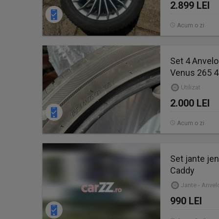
2.899 LEI
Acum o zi
Set 4 Anvel
Venus 265 4
Utilizat
2.000 LEI
Acum o zi
Set jante je
Caddy
Jante - Anve
990 LEI