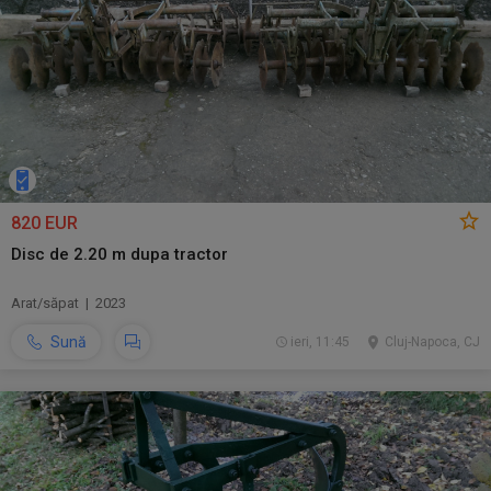
820 EUR
Disc de 2.20 m dupa tractor
Arat/săpat | 2023
Sună
ieri, 11:45
Cluj-Napoca, CJ