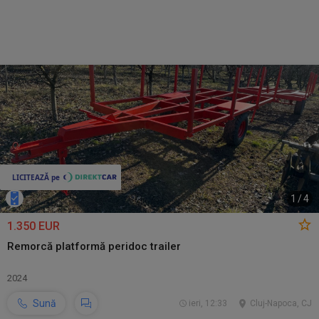
1
/
4
1.350 EUR
Remorcă platformă peridoc trailer
2024
Sună
ieri, 12:33
Cluj-Napoca, CJ