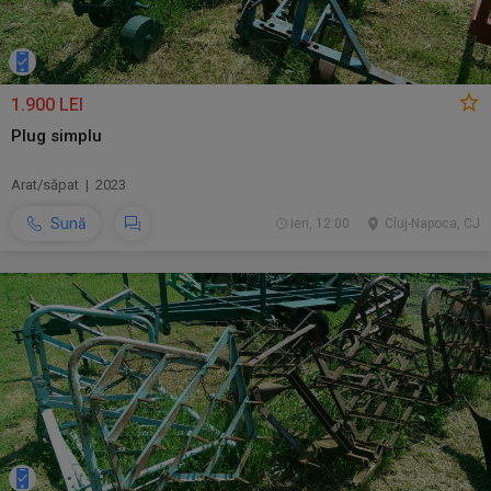
1.900 LEI
Plug simplu
Arat/săpat | 2023
Sună
ieri, 12:00
Cluj-Napoca, CJ