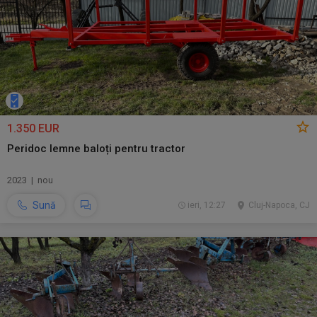
1.350 EUR
Peridoc lemne baloți pentru tractor
2023 | nou
Sună
ieri, 12:27
Cluj-Napoca, CJ