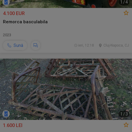
1
/
4
4.100 EUR
Remorca basculabila
2023
Sună
ieri, 12:18
Cluj-Napoca, CJ
1
/
3
1.600 LEI