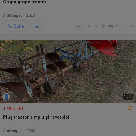
Grapa grape tractor
Arat/săpat | 2023
Sună
ieri, 12:15
Cluj-Napoca, CJ
1
/
4
1.900 LEI
Plug tractor simplu și reversibil
Arat/săpat | 2000