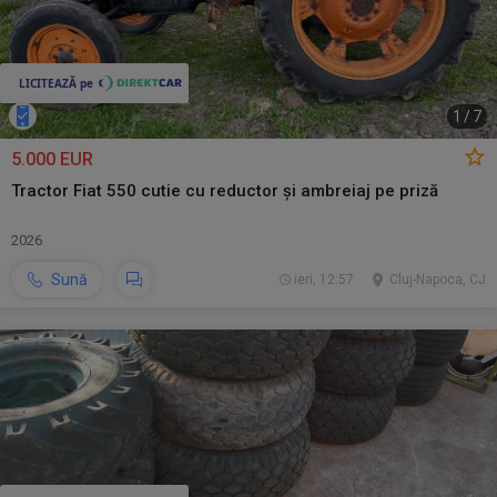
1
/
7
5.000 EUR
Tractor Fiat 550 cutie cu reductor și ambreiaj pe priză
2026
Sună
ieri, 12:57
Cluj-Napoca, CJ