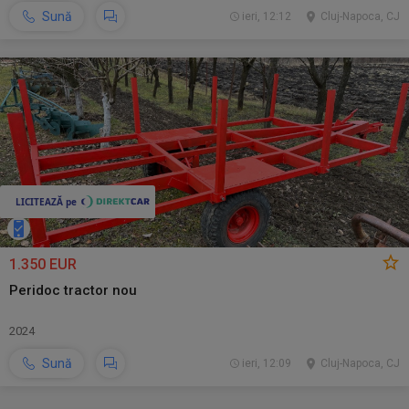
Sună
ieri, 12:12
Cluj-Napoca, CJ
1.350 EUR
Peridoc tractor nou
2024
Sună
ieri, 12:09
Cluj-Napoca, CJ