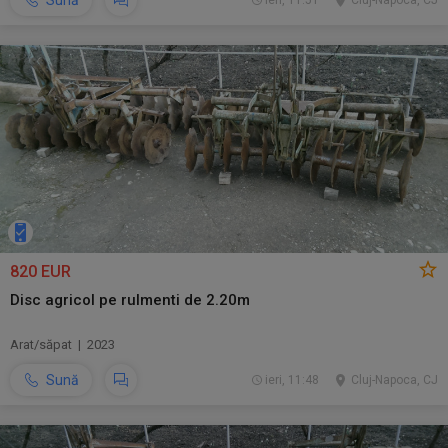
Sună
ieri, 11:51
Cluj-Napoca, CJ
820 EUR
Disc agricol pe rulmenti de 2.20m
Arat/săpat | 2023
Sună
ieri, 11:48
Cluj-Napoca, CJ