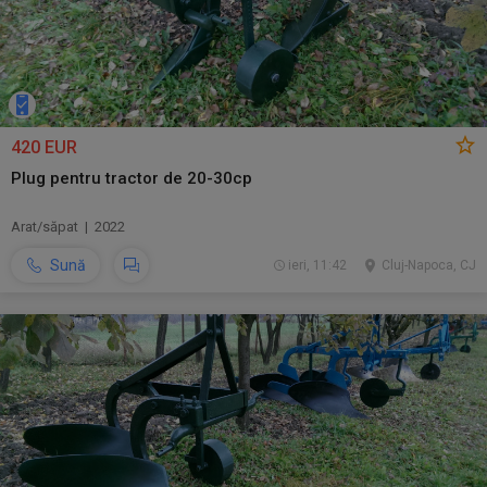
420 EUR
Plug pentru tractor de 20-30cp
Arat/săpat | 2022
Sună
ieri, 11:42
Cluj-Napoca, CJ