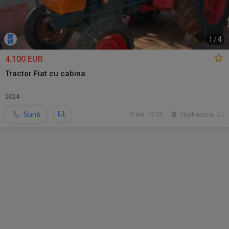
1
/
4
4.100 EUR
Tractor Fiat cu cabina
2024
Sună
ieri, 12:36
Cluj-Napoca, CJ