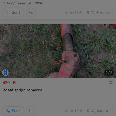
Cultivat/Însămânţat | 2009
Sună
ieri, 12:48
Cluj-Napoca, CJ
1
/
3
420 LEI
Roată sprijin remorca
Sună
ieri, 12:45
Cluj-Napoca, CJ