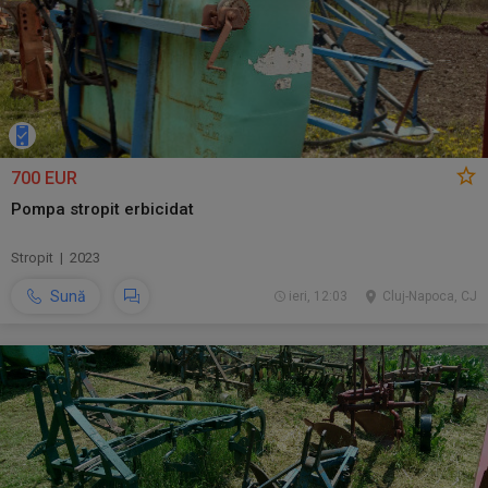
700 EUR
Pompa stropit erbicidat
Stropit | 2023
Sună
ieri, 12:03
Cluj-Napoca, CJ