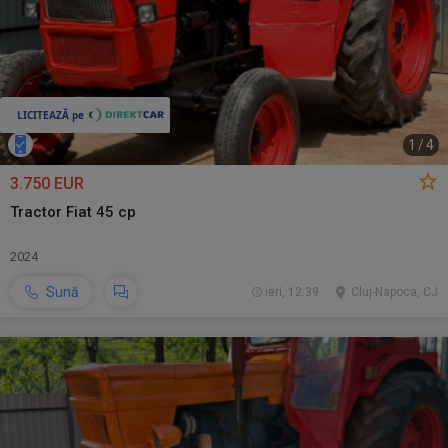
1
/
4
3.750 EUR
Tractor Fiat 45 cp
2024
Sună
ieri, 12:39
Cluj-Napoca, CJ