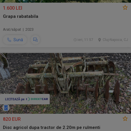
1.600 LEI
Grapa rabatabila
Arat/săpat | 2023
Sună
ieri, 11:57
Cluj-Napoca, CJ
820 EUR
Disc agricol dupa tractor de 2.20m pe rulmenti