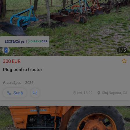
1
/
5
300 EUR
Plug pentru tractor
Arat/săpat | 2026
Sună
ieri, 13:00
Cluj-Napoca, CJ