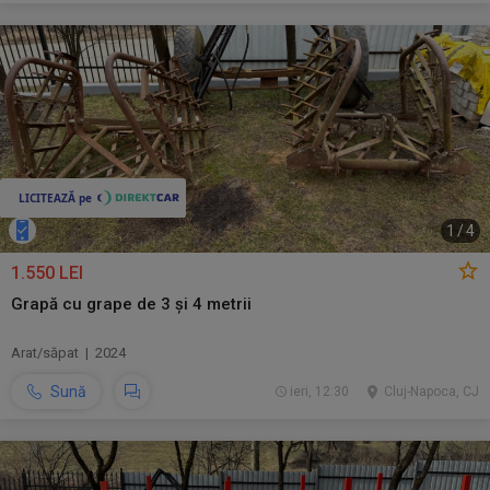
1
/
4
1.550 LEI
Grapă cu grape de 3 și 4 metrii
Arat/săpat | 2024
Sună
ieri, 12:30
Cluj-Napoca, CJ