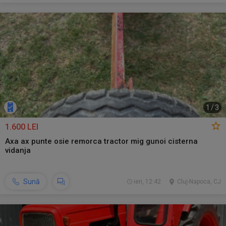
1
/
3
1.600 LEI
Axa ax punte osie remorca tractor mig gunoi cisterna
vidanja
Sună
ieri, 12:42
Cluj-Napoca, CJ