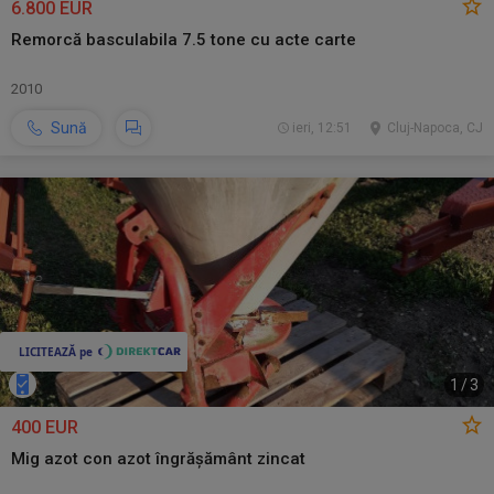
6.800 EUR
Remorcă basculabila 7.5 tone cu acte carte
2010
Sună
ieri, 12:51
Cluj-Napoca, CJ
1
/
3
400 EUR
Mig azot con azot îngrășământ zincat