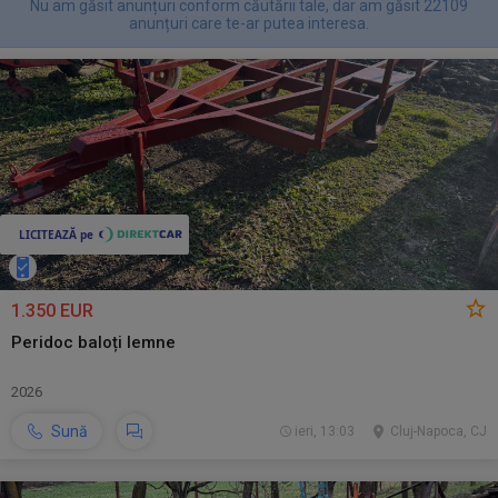
Nu am găsit anunțuri conform căutării tale, dar am găsit 22109
anunțuri care te-ar putea interesa.
1.350 EUR
Peridoc baloți lemne
2026
Sună
ieri, 13:03
Cluj-Napoca, CJ