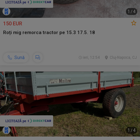
1
/
4
150 EUR
Roți mig remorca tractor pe 15.3 17.5. 18
Sună
ieri, 12:54
Cluj-Napoca, CJ
1
/
4