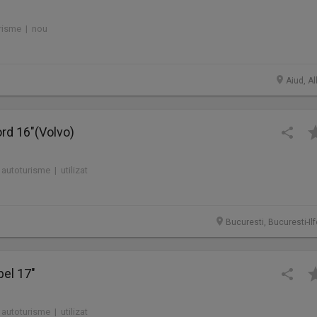
urisme | nou
Aiud, Al
ord 16"(Volvo)
 autoturisme | utilizat
Bucuresti, Bucuresti-Il
pel 17"
 autoturisme | utilizat