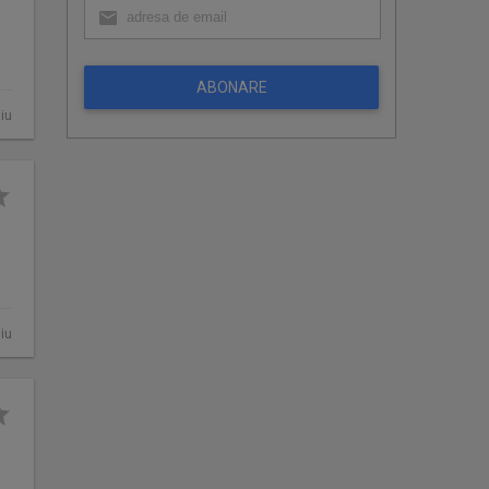
ABONARE
giu
giu