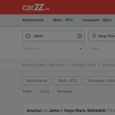
Autoturisme
Moto - ATV
Camioane - Bărci
Jante
Anunţuri Jante - Anvelope
/
Anunţuri Jante
/
Anunţur
Autoturisme
Moto - ATV
Camioane - Bărc
Toate
Jante
Anvelope
Anunțuri
cu
Jante
în
Vanju Mare, Mehedinti
(19 a