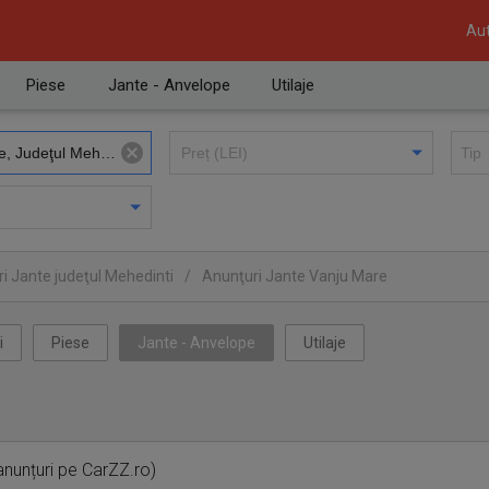
Aut
Piese
Jante - Anvelope
Utilaje
i Jante judeţul Mehedinti
/
Anunţuri Jante Vanju Mare
i
Piese
Jante - Anvelope
Utilaje
nunțuri pe CarZZ.ro)