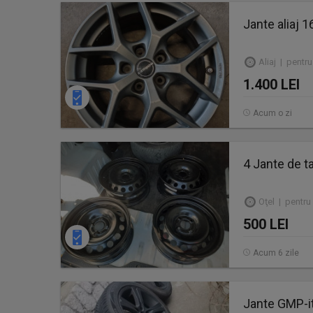
Jante aliaj 
Aliaj | pentru
1.400 LEI
Acum o zi
4 Jante de t
Oţel | pentru
500 LEI
Acum 6 zile
Jante GMP-i