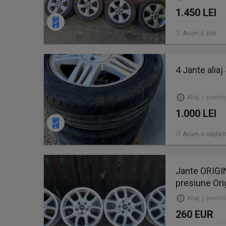
1.450 LEI
Acum 6 zile
4 Jante alia
Aliaj | pentru
1.000 LEI
Acum o săptă
Jante ORIGIN
presiune Orig
Aliaj | pentru
260 EUR