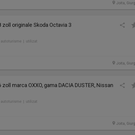
Joita, Giur
8 zoll originale Skoda Octavia 3
 autoturisme | utilizat
Joita, Giur
 16 zoll marca OXXO, gama DACIA DUSTER, Nissan
 autoturisme | utilizat
Joita, Giur