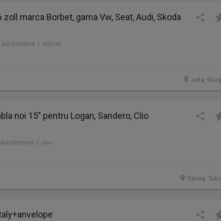
16 zoll marca Borbet, gama Vw, Seat, Audi, Skoda
 autoturisme | utilizat
Joita, Giur
abla noi 15" pentru Logan, Sandero, Clio
 autoturisme | nou
Tulcea, Tulc
taly+anvelope