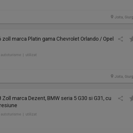
Joita, Giur
16 zoll marca Platin gama Chevrolet Orlando / Opel
 autoturisme | utilizat
Joita, Giur
18 Zoll marca Dezent, BMW seria 5 G30 si G31, cu
resiune
 autoturisme | utilizat