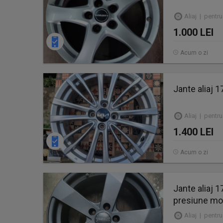
Aliaj | pentru 
1.000 LEI
Acum o zi
Jante aliaj 1
Aliaj | pentru
1.400 LEI
Acum o zi
Jante aliaj 
presiune mon
Aliaj | pentru