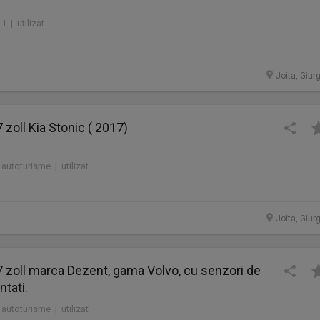
1 | utilizat
Joita, Giur
7 zoll Kia Stonic ( 2017)
 autoturisme | utilizat
Joita, Giur
17 zoll marca Dezent, gama Volvo, cu senzori de
tati.
 autoturisme | utilizat