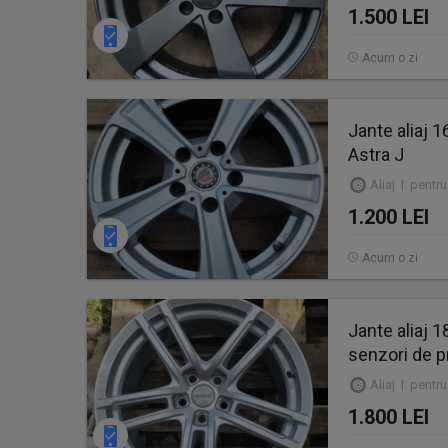
1.500 LEI
Acum o zi
Jante aliaj 
Astra J
Aliaj | pentru
1.200 LEI
Acum o zi
Jante aliaj 
senzori de p
Aliaj | pentru
1.800 LEI