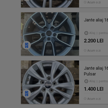
Acum o zi
Jante aliaj 1
Aliaj | pentru
2.200 LEI
Acum o zi
Jante aliaj
Pulsar
Aliaj | pentru
1.400 LEI
Acum o zi