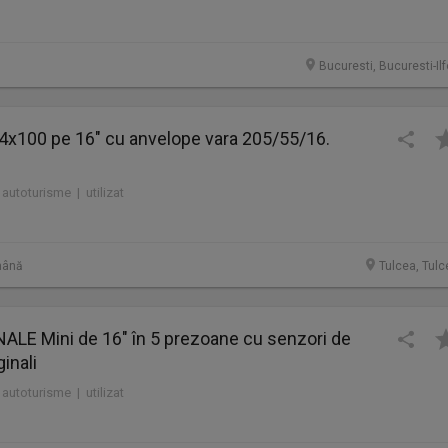
Bucuresti, Bucuresti-Il
j 4x100 pe 16" cu anvelope vara 205/55/16.
 autoturisme | utilizat
mână
Tulcea, Tulc
ALE Mini de 16" în 5 prezoane cu senzori de
inali
 autoturisme | utilizat