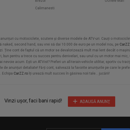
Brezoi
Ocnele Mari
Calimanesti
 de anunțuri cu motociclete, scutere și diverse modele de ATV-uri. Cauți o motocicl
tă naked, second hand, sau vrei să dai 10.000 de euro pe un model nou, pe
CarZZ
i. Ține cont de faptul că un motor se devalorizează mult mai lent decât o mașină
ari, bun pentru a trece cu succes pentru denivelari, sau unul cu un motor mai mic, 
ai nevoie acum. Ești un ATVist? Preferi un all-terain-vehicle utilitar, sportiv cu trac
e de anunțuri detaliate! Fă-ți cont, salvează la favorite anunțurile pe care le prefe
ă. Echipa
CarZZ.ro
îți urează mult succes în găsirea noii tale... jucării!
Vinzi ușor, faci bani rapid!
ADAUGĂ ANUNŢ