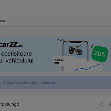
cea
it 1 anunț care te-ar putea interesa.
ric Quingo