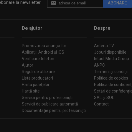
Abonare la newsletter
ABONARE
De ajutor
Despre
Promovarea anunțurilor
Antena TV
Aplicații: Android și iOS
Joburi disponibile
Verificare telefon
Intact Media Group
Ajutor
ANPC
Reguli de utilizare
Termeni și condiții
Listă producători
Politica de cookies
Harta judeţelor
Politica de confidenț
Hartă site
Setări de confiden
Servicii pentru profesioniști
SAL și SOL
Servicii de publicare automată
Contact
Documentație pentru profesioniști