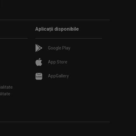
Aplicații disponibile
Google Play
App Store
AppGallery
ialitate
țialitate