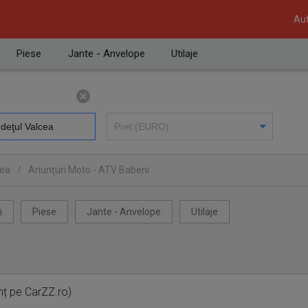
Aut
Piese
Jante - Anvelope
Utilaje
cea
/
Anunţuri Moto - ATV Babeni
i
Piese
Jante - Anvelope
Utilaje
nț pe CarZZ.ro)