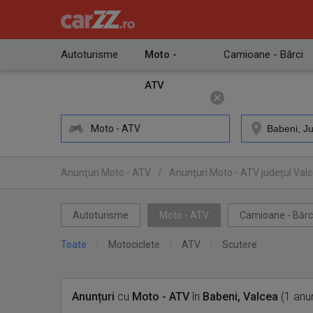
Autoturisme
Moto -
Camioane - Bărci
ATV
Moto - ATV
Anunţuri Moto - ATV
/
Anunţuri Moto - ATV judeţul Val
Autoturisme
Moto - ATV
Camioane - Bărc
Toate
Motociclete
ATV
Scutere
Anunțuri
cu
Moto - ATV
în
Babeni, Valcea
(1 anu