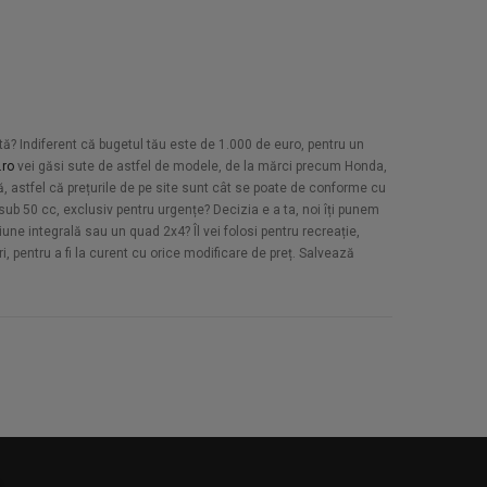
etă? Indiferent că bugetul tău este de 1.000 de euro, pentru un
.ro
vei găsi sute de astfel de modele, de la mărci precum Honda,
, astfel că prețurile de pe site sunt cât se poate de conforme cu
sub 50 cc, exclusiv pentru urgențe? Decizia e a ta, noi îți punem
țiune integrală sau un quad 2x4? Îl vei folosi pentru recreație,
ri, pentru a fi la curent cu orice modificare de preț. Salvează