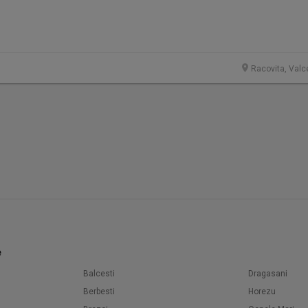
Racovita, Valc
e
Balcesti
Dragasani
Berbesti
Horezu