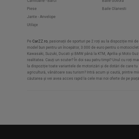
Camioane - Bărci
Baile Govora
Piese
Baile Olanesti
Jante - Anvelope
Utilaje
Pe
CarZZ.ro
, pasionații de sporturi pe 2 roți au la dispoziție mii
model bun pentru un începător, 3.000 de euro pentru o motocicle
Kawasaki, Suzuki, Ducati și BMW până la KTM, Aprilia și Moto Guzz
realitatea. Cauți un scuter? În doi sau patru timpi? Unul cu roți m
la dispoziție toate variantele de motorizări și de dotări de care tu 
agricultură, vânătoare sau turism? Intră acum și caută, printre miil
căutarea și vei avea acces rapid la cele mai noi oferte de pe piaț