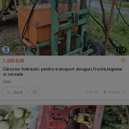
1
/
4
1.200 EUR
Cărucior hidraulic pentru transport struguri,fructe,legume
si cereale
2000
Sună
31 jul.
Stroesti, VL