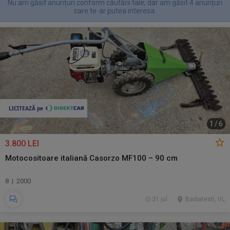
Nu am găsit anunțuri conform căutării tale, dar am găsit 4 anunțuri
care te-ar putea interesa.
1
/
6
3.800 LEI
Motocositoare italiană Casorzo MF100 – 90 cm
8 | 2000
31 jul.
Barbatesti, VL