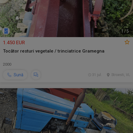
1
/
5
1.450 EUR
Tocător resturi vegetale / trinciatrice Gramegna
2000
Sună
31 jul.
Stroesti, VL