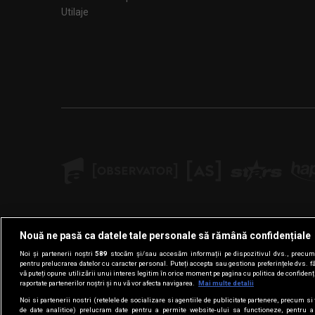
Utilaje
Nouă ne pasă ca datele tale personale să rămână confidențiale
Noi și partenerii noștri
589
stocăm și/sau accesăm informații pe dispozitivul dvs., precum i
pentru prelucrarea datelor cu caracter personal. Puteți accepta sau gestiona preferințele dvs. f
vă puteți opune utilizării unui interes legitim în orice moment pe pagina cu politica de confidenția
raportate partenerilor noștri și nu vă vor afecta navigarea.
Mai multe detalii
Noi si partenerii nostri (retelele de socializare si agentiile de publicitate partenere, precum si 
de date analitice) prelucram date pentru a permite website-ului sa functioneze, pentru a