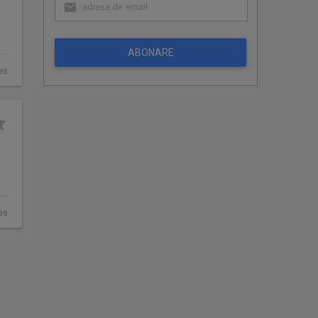
ABONARE
ges
ges