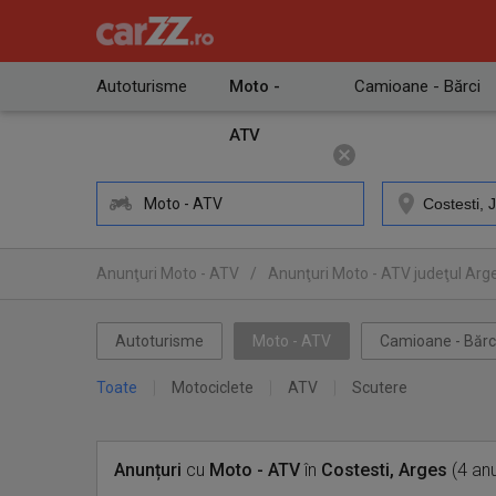
Autoturisme
Moto -
Camioane - Bărci
ATV
Moto - ATV
Anunţuri Moto - ATV
/
Anunţuri Moto - ATV judeţul Arg
Autoturisme
Moto - ATV
Camioane - Bărc
Toate
Motociclete
ATV
Scutere
Anunțuri
cu
Moto - ATV
în
Costesti, Arges
(4 anu