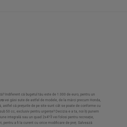
etă? Indiferent că bugetul tău este de 1.000 de euro, pentru un
.ro
vei găsi sute de astfel de modele, de la mărci precum Honda,
, astfel că prețurile de pe site sunt cât se poate de conforme cu
sub 50 cc, exclusiv pentru urgențe? Decizia e a ta, noi îți punem
țiune integrală sau un quad 2x4? Îl vei folosi pentru recreație,
ri, pentru a fi la curent cu orice modificare de preț. Salvează