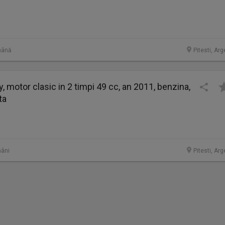
mână
Pitesti, Ar
, motor clasic in 2 timpi 49 cc, an 2011, benzina,
ta
âni
Pitesti, Ar