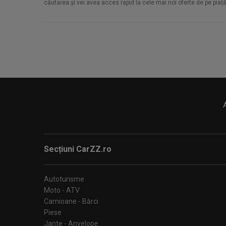
căutarea și vei avea acces rapid la cele mai noi oferte de pe piaț
Secțiuni CarZZ.ro
Autoturisme
Moto - ATV
Camioane - Bărci
Piese
Jante - Anvelope