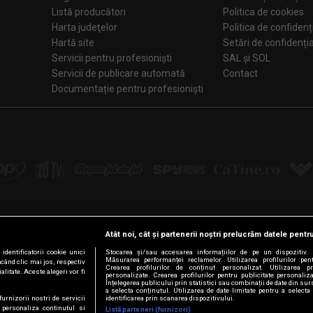
Listă producători
Politica de cookies
Harta judeţelor
Politica de confidenț
Hartă site
Setări de confiden
Servicii pentru profesioniști
SAL și SOL
Servicii de publicare automată
Contact
Documentație pentru profesioniști
Atât noi, cât și partenerii noștri prelucrăm datele pentru
Urmărește-ne pe:
dentificatorii cookie unici
Stocarea și/sau accesarea informațiilor de pe un dispozitiv. D
Măsurarea performanței reclamelor. Utilizarea profilurilor pen
ăcând clic mai jos, respectiv
Crearea profilurilor de conținut personalizat. Utilizarea pro
litate. Aceste alegeri vor fi
personalizate. Crearea profilurilor pentru publicitate personali
Facebook
LinkedIn
YouTube
Instagram
Pinterest
Tiktok
Înțelegerea publicului prin statistici sau combinații de date din surs
a selecta conținutul. Utilizarea de date limitate pentru a selecta 
furnizorii nostri de servicii
identificarea prin scanarea dispozitivului.
 personaliza continutul si
Listă parteneri (furnizori)