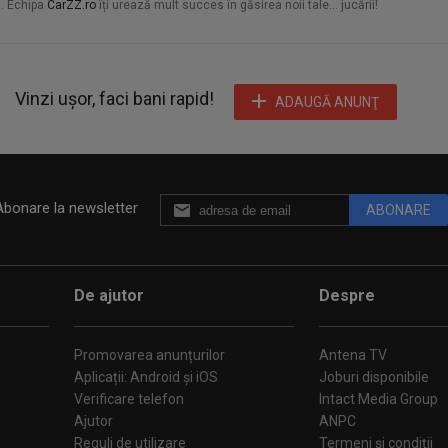
ă. Echipa
CarZZ.ro
îți urează mult succes în găsirea noii tale... jucării!
Vinzi ușor, faci bani rapid!
ADAUGĂ ANUNŢ
Abonare la newsletter
ABONARE
De ajutor
Despre
Promovarea anunțurilor
Antena TV
Aplicații: Android și iOS
Joburi disponibile
Verificare telefon
Intact Media Group
Ajutor
ANPC
Reguli de utilizare
Termeni și condiții