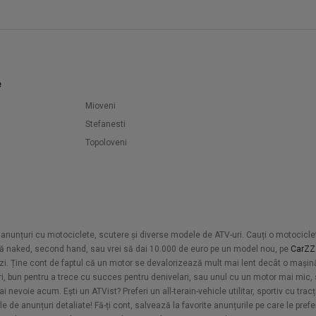
e
Mioveni
Stefanesti
Topoloveni
 de anunțuri cu motociclete, scutere și diverse modele de ATV-uri. Cauți o motocicl
tă naked, second hand, sau vrei să dai 10.000 de euro pe un model nou, pe
CarZZ
i. Ține cont de faptul că un motor se devalorizează mult mai lent decât o mașină
ari, bun pentru a trece cu succes pentru denivelari, sau unul cu un motor mai mic, 
ai nevoie acum. Ești un ATVist? Preferi un all-terain-vehicle utilitar, sportiv cu trac
e de anunțuri detaliate! Fă-ți cont, salvează la favorite anunțurile pe care le prefe