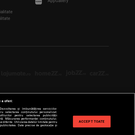
AppGallery
ialitate
țialitate
 a oferi:
ezvoltarea și îmbunătățirea serviciilor.
tru selectarea conținutului personalizat.
filurilor pentru selectarea publicității
zată. Măsurarea performanței conținutului.
ACCEPT TOATE
e diferite. Utilizarea datelor limitate pentru
publicitatea. Date precise de geolocație și