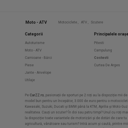
Moto - ATV
Motociclete
,
ATV
,
Scutere
Categorii
Principalele oraș
Autoturisme
Pitesti
Moto - ATV
Campulung
Camioane - Bărci
Costesti
Piese
Curtea De Arges
Jante - Anvelope
Utilaje
Pe
CarZZ.ro
, pasionații de sporturi pe 2 roți au la dispoziție mii
model bun pentru un începător, 3.000 de euro pentru o motocicle
Kawasaki, Suzuki, Ducati și BMW până la KTM, Aprilia și Moto Guzz
realitatea. Cauți un scuter? În doi sau patru timpi? Unul cu roți m
la dispoziție toate variantele de motorizări și de dotări de care tu 
agricultură, vânătoare sau turism? Intră acum și caută, printre miil