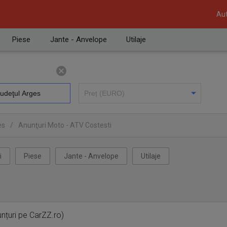
Aut
Piese
Jante - Anvelope
Utilaje
es
/
Anunţuri Moto - ATV Costesti
i
Piese
Jante - Anvelope
Utilaje
nțuri pe CarZZ.ro)