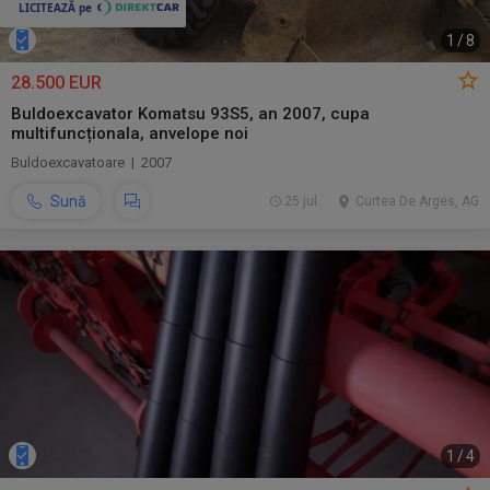
1
/
8
28.500 EUR
Buldoexcavator Komatsu 93S5, an 2007, cupa
multifuncționala, anvelope noi
Buldoexcavatoare | 2007
Sună
25 jul.
Curtea De Arges, AG
1
/
4