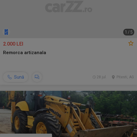
1
/
5
2.000 LEI
Remorca artizanala
Sună
28 jul.
Pitesti, AG