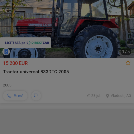
1
/
5
15.200 EUR
Tractor universal 833DTC 2005
2005
Sună
28 jul.
Vladesti, AG