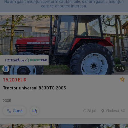
Nu am găsit anunțuri conform căutării tale, dar am găsit 5 anunțuri
care te-ar putea interesa.
1
/
6
15.200 EUR
Tractor universal 833DTC 2005
2005
Sună
28 jul.
Vladesti, AG