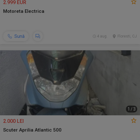
2.999 EUR
Motoreta Electrica
Sună
4 aug.
Floresti, CJ
1
/
3
2.000 LEI
Scuter Aprilia Atlantic 500