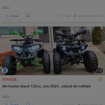
2022
Sună
2 aug.
Gura Humorului, SV
1
/
4
979 EUR
Atv hunter black 125cc, nou 2023 , robust de calitate
2023