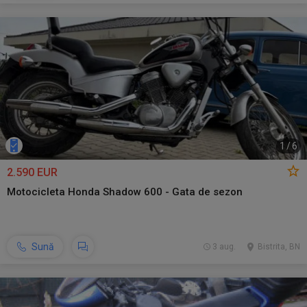
1
/
6
2.590 EUR
Motocicleta Honda Shadow 600 - Gata de sezon
Sună
3 aug.
Bistrita, BN