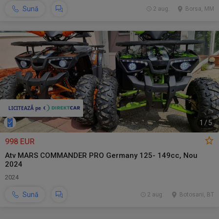
Sună
2 aug.
Borsa, MM
1
/
5
998 EUR
Atv MARS COMMANDER PRO Germany 125- 149cc, Nou
2024
2024
Sună
2 aug.
Botosani, BT