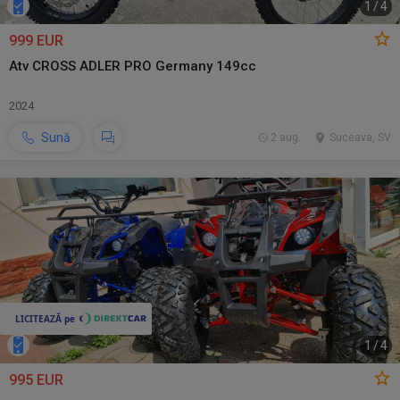
1
/
4
999 EUR
Atv CROSS ADLER PRO Germany 149cc
2024
Sună
2 aug.
Suceava, SV
1
/
4
995 EUR