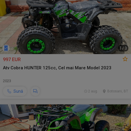
1
/
3
997 EUR
Atv Cobra HUNTER 125cc, Cel mai Mare Model 2023
2023
Sună
2 aug.
Botosani, BT