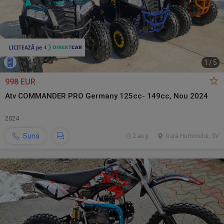
1
/
5
998 EUR
Atv COMMANDER PRO Germany 125cc- 149cc, Nou 2024
2024
Sună
2 aug.
Gura Humorului, SV