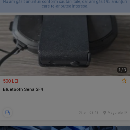
Nu am găsit anunțuri conform căutării tale, dar am găsit 95 anunțuri
care te-ar putea interesa.
1
/
3
500 LEI
Bluetooth Sena SF4
ieri, 08:43
Magurele, IF