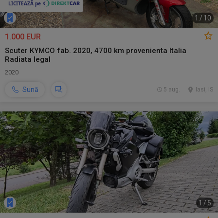
1
/
10
1.000 EUR
Scuter KYMCO fab. 2020, 4700 km provenienta Italia
Radiata legal
2020
Sună
5 aug.
Iasi, IS
1
/
5