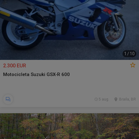
1
/
10
2.300 EUR
Motocicleta Suzuki GSX-R 600
5 aug.
Braila, BR