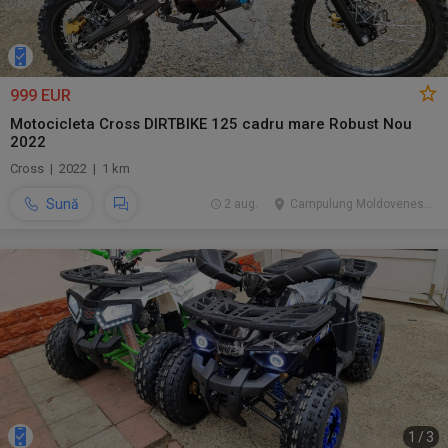
999 EUR
Motocicleta Cross DIRTBIKE 125 cadru mare Robust Nou
2022
Cross | 2022 | 1 km
Sună
2 aug.
Campulung Moldovenesc, SV
1
/
3