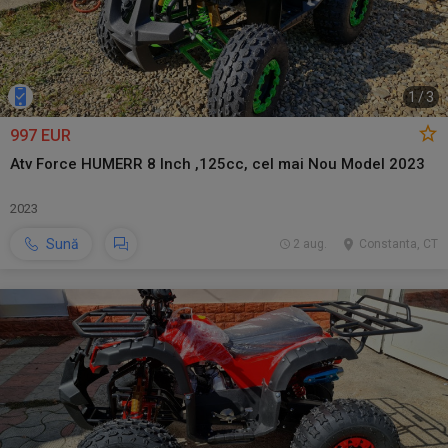
1
/
3
997 EUR
Atv Force HUMERR 8 Inch ,125cc, cel mai Nou Model 2023
2023
Sună
2 aug.
Constanta, CT