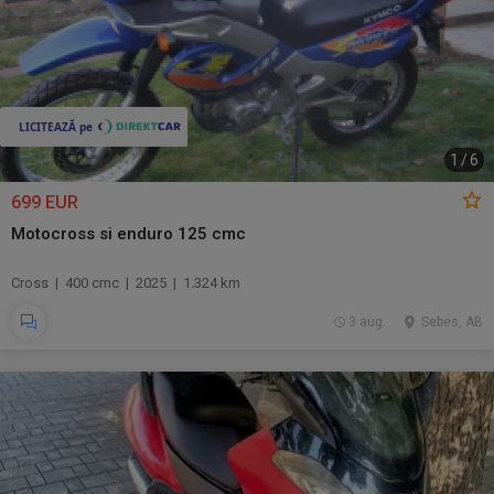
1
/
6
699 EUR
Motocross si enduro 125 cmc
Cross | 400 cmc | 2025 | 1.324 km
3 aug.
Sebes, AB