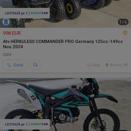
1
/
6
998 EUR
Atv HERKULESS COMMANDER PRO Germany 125cc-149cc
Nou 2024
2024
Sună
2 aug.
Borsec, HR