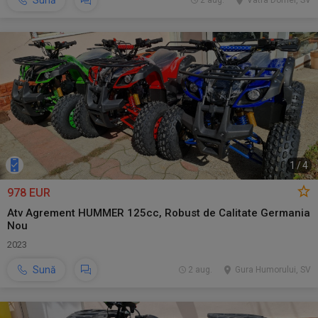
Sună
2 aug.
Vatra Dornei, SV
1
/
4
978 EUR
Atv Agrement HUMMER 125cc, Robust de Calitate Germania
Nou
2023
Sună
2 aug.
Gura Humorului, SV