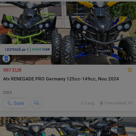
1
/
5
997 EUR
Atv RENEGADE PRO Germany 125cc-149cc, Nou 2024
2024
Sună
2 aug.
Piatra Neamt, NT