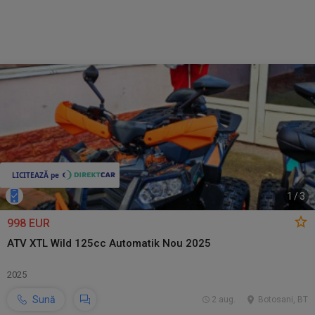
1
/
3
998 EUR
ATV XTL Wild 125cc Automatik Nou 2025
2025
Sună
2 aug.
Botosani, BT