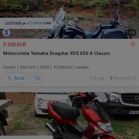
1
/
6
3.500 EUR
Motocicleta Yamaha Dragstar XVS 650 A Classic
Cruiser | 650 cmc | 2005 | 70.000 km | cardan
Sună
5 aug.
Bucuresti, IF