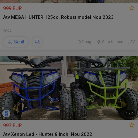
999 EUR
Atv MEGA HUNTER 125cc, Robust model Nou 2023
2022
Sună
2 aug.
Gura Humorului, SV
1
/
4
997 EUR
Atv Xenon Led - Hunter 8 Inch, Nou 2022