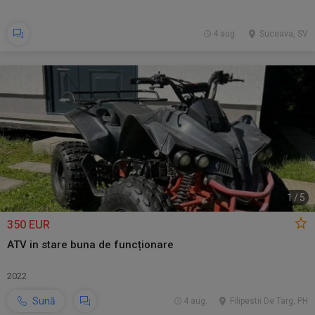
4 aug.
Suceava, SV
1
/
5
350 EUR
ATV in stare buna de funcționare
2022
Sună
4 aug.
Filipestii De Targ, PH