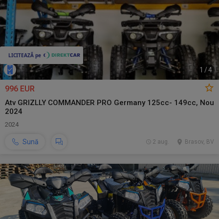
1
/
4
996 EUR
Atv GRIZLLY COMMANDER PRO Germany 125cc- 149cc, Nou
2024
2024
Sună
2 aug.
Brasov, BV