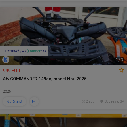
1
/
3
999 EUR
Atv COMMANDER 149cc, model Nou 2025
2025
Sună
2 aug.
Suceava, SV