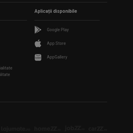
Aplicații disponibile
Google Play
App Store
AppGallery
ialitate
țialitate