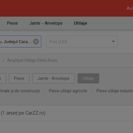
Aut
Piese
Jante - Anvelope
Utilaje
/
Anunţuri Utilaje Otelu Rosu
i
Piese
Jante - Anvelope
Utilaje
triale și de construcții
Piese utilaje agricole
Piese utilaje industr
(1 anunț pe CarZZ.ro)