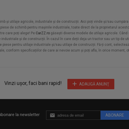
mb și utilaje agricole, industriale și de construcții. Aici poți vinde și/sau cumpăra 
piese de schimb pentru mașinile industriale, toate direct de la proprietarul acesto
ntre care poți alege! Pe
CarZZ.ro
găsești diverse modele de utilaje agricole. Când 
 industriale și de construcții. În cazul în care deții deja un tractor sau un tip de u
 piese pentru utilaje industriale și/sau utilaje de construcții. Fă-ți cont, selectea
ale, conform specificațiilor de care ai nevoie acum și poți afla, în orice moment, of
Vinzi ușor, faci bani rapid!
ADAUGĂ ANUNŢ
Abonare la newsletter
ABONARE