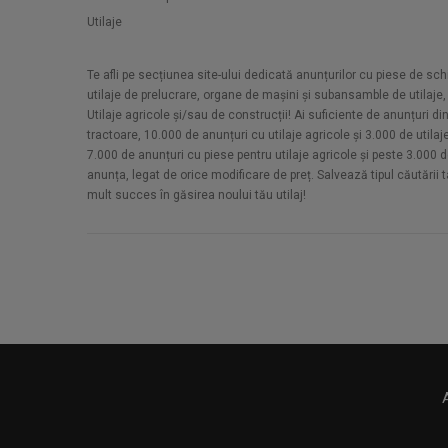
Utilaje
Te afli pe secțiunea site-ului dedicată anunțurilor cu piese de schi
utilaje de prelucrare, organe de mașini și subansamble de utilaje, 
Utilaje agricole și/sau de construcții! Ai suficiente de anunțuri di
tractoare, 10.000 de anunțuri cu utilaje agricole și 3.000 de utilaje
7.000 de anunțuri cu piese pentru utilaje agricole și peste 3.000 de
anunța, legat de orice modificare de preț. Salvează tipul căutării t
mult succes în găsirea noului tău utilaj!