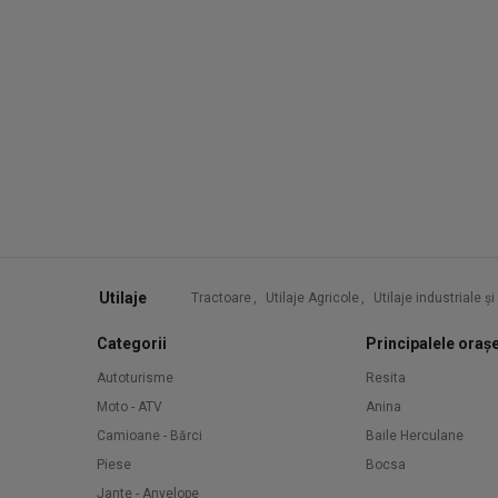
Utilaje
Tractoare
,
Utilaje Agricole
,
Utilaje industriale ș
Categorii
Principalele oraș
Autoturisme
Resita
Moto - ATV
Anina
Camioane - Bărci
Baile Herculane
Piese
Bocsa
Jante - Anvelope