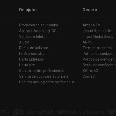
De ajutor
Despre
Promovarea anunțurilor
Antena TV
Aplicații: Android și iOS
Joburi disponibile
Verificare telefon
Intact Media Group
Ajutor
ANPC
Reguli de utilizare
Termeni și condiții
Listă producători
Politica de cookies
Harta judeţelor
Politica de confidenț
Hartă site
Setări de confiden
Servicii pentru profesioniști
SAL și SOL
Servicii de publicare automată
Contact
Documentație pentru profesioniști