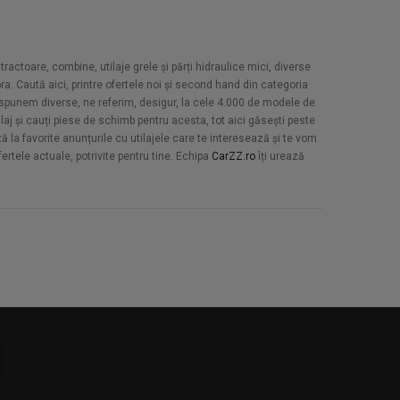
tractoare, combine, utilaje grele și părți hidraulice mici, diverse
ra. Caută aici, printre ofertele noi și second hand din categoria
spunem diverse, ne referim, desigur, la cele 4.000 de modele de
tilaj și cauți piese de schimb pentru acesta, tot aici găsești peste
ză la favorite anunțurile cu utilajele care te interesează și te vom
ertele actuale, potrivite pentru tine. Echipa
CarZZ.ro
îți urează