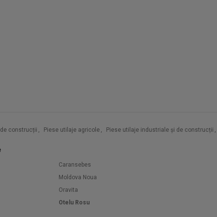
i de construcții
,
Piese utilaje agricole
,
Piese utilaje industriale și de construcții
,
e
Caransebes
Moldova Noua
Oravita
Otelu Rosu