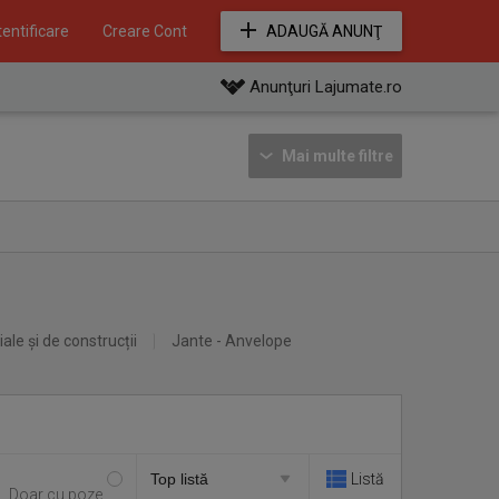
entificare
Creare Cont
ADAUGĂ ANUNŢ
Anunţuri Lajumate.ro
Mai multe filtre
iale și de construcții
Jante - Anvelope
Listă
Doar cu poze