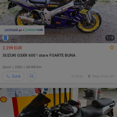
1
/
9
2.299 EUR
SUZUKI GSXR 600 ! stare FOARTE BUNA
Sport | 2026 | 60.000 km
Sună
28 jul.
Targu Ocna, BC