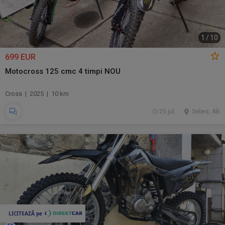
1
/
10
699 EUR
Motocross 125 cmc 4 timpi NOU
Cross | 2025 | 10 km
25 jul.
Sebes, AB