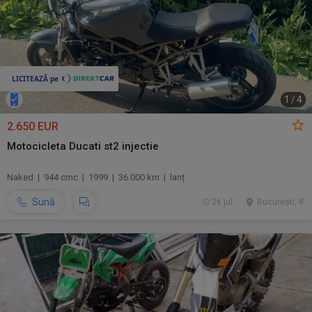
1
/
4
2.650 EUR
Motocicleta Ducati st2 injectie
Naked | 944 cmc | 1999 | 36.000 km | lanț
Sună
26 jul.
Bucuresti, IF