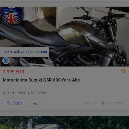
1
/
9
2.999 EUR
Motocicleta Suzuki GSR 600 fara Abs
Naked | 2008 | 52.000 km
Sună
28 jul.
Bucuresti, IF