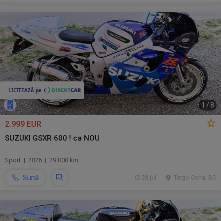
1
/
8
2.999 EUR
SUZUKI GSXR 600 ! ca NOU
Sport | 2026 | 29.000 km
Sună
28 jul.
Targu Ocna, BC