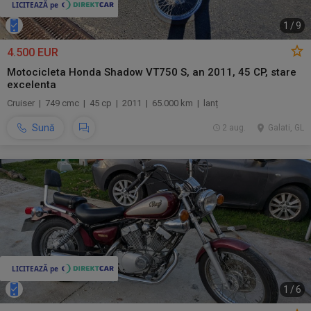
1
/
9
4.500 EUR
Motocicleta Honda Shadow VT750 S, an 2011, 45 CP, stare
excelenta
Cruiser | 749 cmc | 45 cp | 2011 | 65.000 km | lanț
Sună
2 aug.
Galati, GL
1
/
6