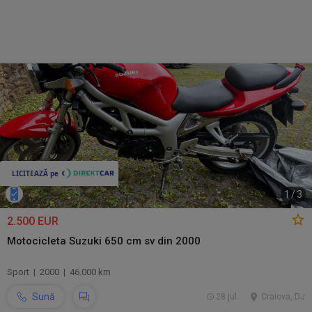
1
/
3
2.500 EUR
Motocicleta Suzuki 650 cm sv din 2000
Sport | 2000 | 46.000 km
Sună
28 jul.
Craiova, DJ