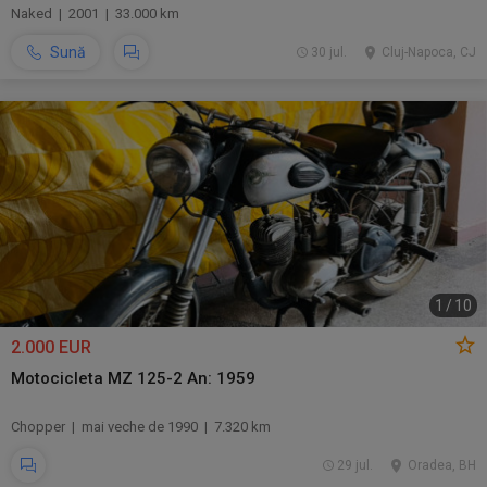
Naked | 2001 | 33.000 km
Sună
30 jul.
Cluj-Napoca, CJ
1
/
10
2.000 EUR
Motocicleta MZ 125-2 An: 1959
Chopper | mai veche de 1990 | 7.320 km
29 jul.
Oradea, BH