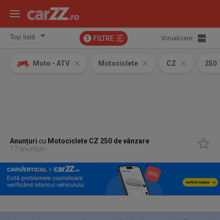
FILTRE
Vizualizare:
3
Moto - ATV
Motociclete
CZ
250
Anunțuri
cu
Motociclete
CZ 250
de vânzare
17 anunțuri