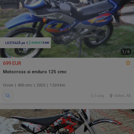
1
/
6
699 EUR
Motocross si enduro 125 cmc
Cross | 400 cmc | 2025 | 1.324 km
3 aug.
Sebes, AB