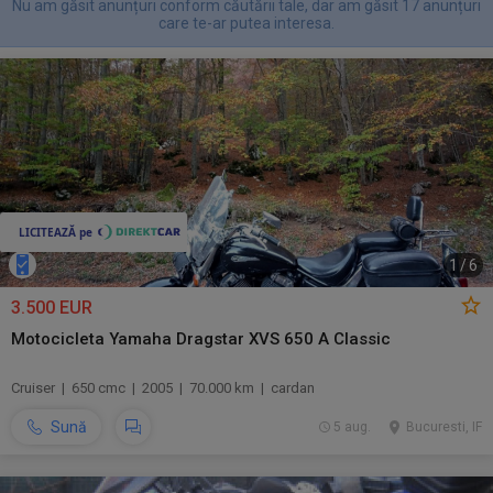
Nu am găsit anunțuri conform căutării tale, dar am găsit 17 anunțuri
care te-ar putea interesa.
1
/
6
3.500 EUR
Motocicleta Yamaha Dragstar XVS 650 A Classic
Cruiser | 650 cmc | 2005 | 70.000 km | cardan
Sună
5 aug.
Bucuresti, IF