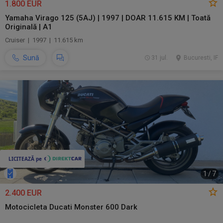
1.800 EUR
Yamaha Virago 125 (5AJ) | 1997 | DOAR 11.615 KM | Toată
Originală | A1
Cruiser | 1997 | 11.615 km
Sună
31 jul.
Bucuresti, IF
1
/
7
2.400 EUR
Motocicleta Ducati Monster 600 Dark