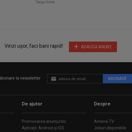
Targu Ocna
Vinzi ușor, faci bani rapid!
ADAUGĂ ANUNŢ
Abonare la newsletter
ABONARE
De ajutor
Despre
Promovarea anunțurilor
Antena TV
Aplicații: Android și iOS
Joburi disponibile