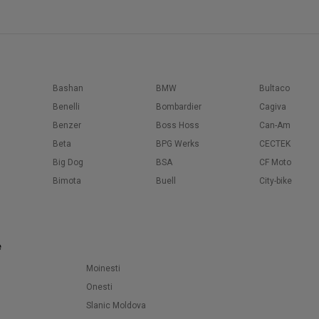
Bashan
BMW
Bultaco
Benelli
Bombardier
Cagiva
Benzer
Boss Hoss
Can-Am
Beta
BPG Werks
CECTEK
Big Dog
BSA
CF Moto
Bimota
Buell
City-bike
e
Moinesti
Onesti
Slanic Moldova