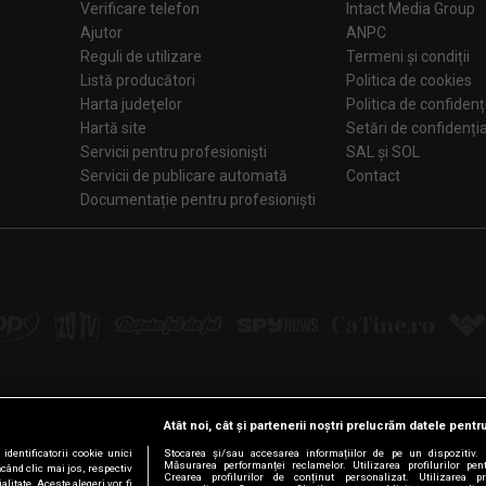
Verificare telefon
Intact Media Group
Ajutor
ANPC
Reguli de utilizare
Termeni și condiții
Listă producători
Politica de cookies
Harta judeţelor
Politica de confidenț
Hartă site
Setări de confiden
Servicii pentru profesioniști
SAL și SOL
Servicii de publicare automată
Contact
Documentație pentru profesioniști
Atât noi, cât și partenerii noștri prelucrăm datele pentru
Urmărește-ne pe:
dentificatorii cookie unici
Stocarea și/sau accesarea informațiilor de pe un dispozitiv. D
Măsurarea performanței reclamelor. Utilizarea profilurilor pen
ăcând clic mai jos, respectiv
Crearea profilurilor de conținut personalizat. Utilizarea pro
litate. Aceste alegeri vor fi