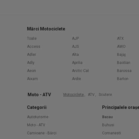
Mărci Motociclete
Toate
AJP
ATX
Access
AJS
AWO
Adler
Alta
Bajaj
Adly
Aprilia
Baotian
Aeon
Arctic Cat
Barossa
Aixam
Ardie
Barton
Moto - ATV
Motociclete
,
ATV
,
Scutere
Categorii
Principalele oraș
Autoturisme
Bacau
Moto - ATV
Buhusi
Camioane - Bărci
Comanesti