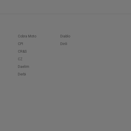
Cobra Moto
Diablo
CPI
Dinli
CR&S
CZ
Daelim
Derbi