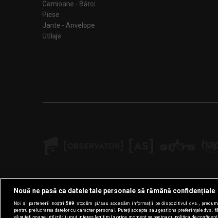
Camioane - Bărci
Piese
Jante - Anvelope
Utilaje
Nouă ne pasă ca datele tale personale să rămână confidențiale
Noi și partenerii noștri
589
stocăm și/sau accesăm informații pe dispozitivul dvs., precum i
pentru prelucrarea datelor cu caracter personal. Puteți accepta sau gestiona preferințele dvs. f
vă puteți opune utilizării unui interes legitim în orice moment pe pagina cu politica de confidenția