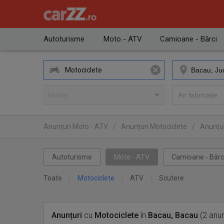
Autoturisme
Moto - ATV
Camioane - Bărci
Motociclete
Anunţuri Moto - ATV
/
Anunţuri Motociclete
/
Anunţur
Autoturisme
Moto - ATV
Camioane - Bărc
Toate
Motociclete
ATV
Scutere
Anunțuri
cu
Motociclete
în
Bacau, Bacau
(2 anun