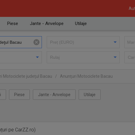
Aut
Piese
Jante - Anvelope
Utilaje
i Motociclete judeţul Bacau
/
Anunţuri Motociclete Bacau
i
Piese
Jante - Anvelope
Utilaje
țuri pe CarZZ.ro)