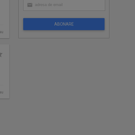
ABONARE
au
au