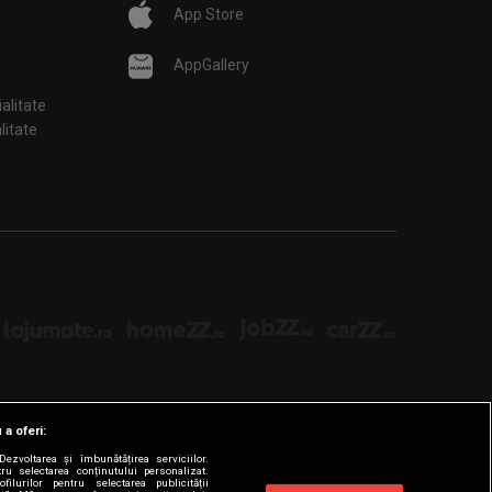
App Store
AppGallery
ialitate
țialitate
 a oferi:
ezvoltarea și îmbunătățirea serviciilor.
tru selectarea conținutului personalizat.
filurilor pentru selectarea publicității