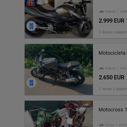
Naked | 2008
2.999 EUR
Acum o săptă
Motocicleta 
Naked | 944 
2.650 EUR
Acum 2 săptăm
Motocross 1
Cross | 2025