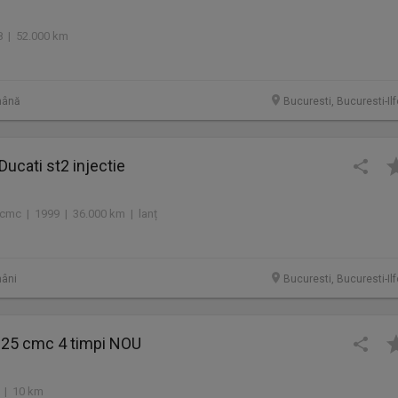
 | 52.000 km
mână
Bucuresti, Bucuresti-Il
Ducati st2 injectie
cmc | 1999 | 36.000 km | lanț
âni
Bucuresti, Bucuresti-Il
25 cmc 4 timpi NOU
 | 10 km