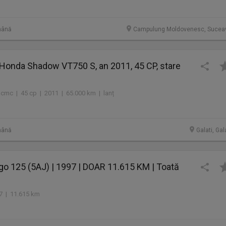
mână
Campulung Moldovenesc, Sucea
Honda Shadow VT750 S, an 2011, 45 CP, stare
 cmc | 45 cp | 2011 | 65.000 km | lanț
mână
Galati, Gal
o 125 (5AJ) | 1997 | DOAR 11.615 KM | Toată
1
97 | 11.615 km