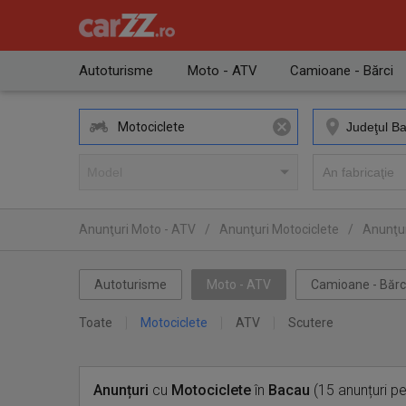
Autoturisme
Moto - ATV
Camioane - Bărci
Motociclete
Anunţuri Moto - ATV
/
Anunţuri Motociclete
/
Anunţur
Autoturisme
Moto - ATV
Camioane - Bărc
Toate
Motociclete
ATV
Scutere
Anunțuri
cu
Motociclete
în
Bacau
(15 anunțuri p