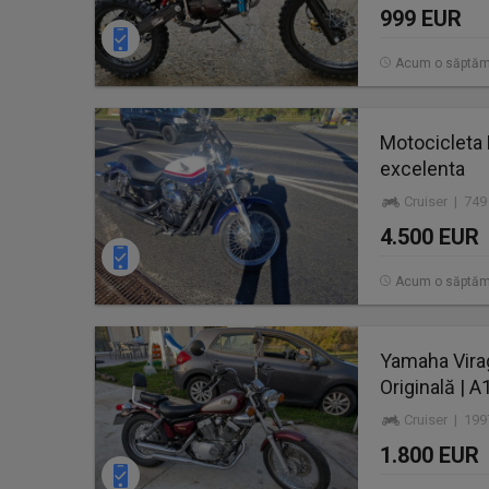
999 EUR
Acum o săptă
Motocicleta 
excelenta
Cruiser | 749
4.500 EUR
Acum o săptă
Yamaha Virag
Originală | A
Cruiser | 19
1.800 EUR