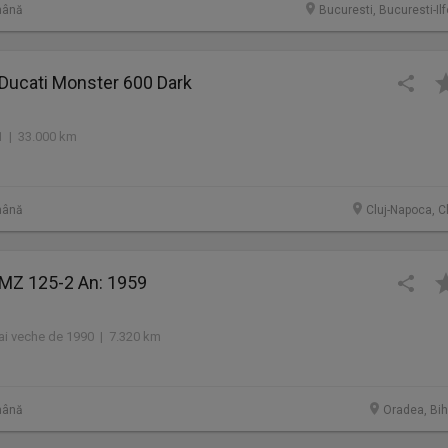
mână
Bucuresti, Bucuresti-Il
 Ducati Monster 600 Dark
 | 33.000 km
mână
Cluj-Napoca, C
 MZ 125-2 An: 1959
i veche de 1990 | 7.320 km
mână
Oradea, Bih