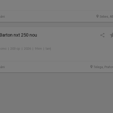
âni
Sebes, Al
Barton nxt 250 nou
 cmc | 203 cp | 2026 | 9 km | lanț
âni
Telega, Praho