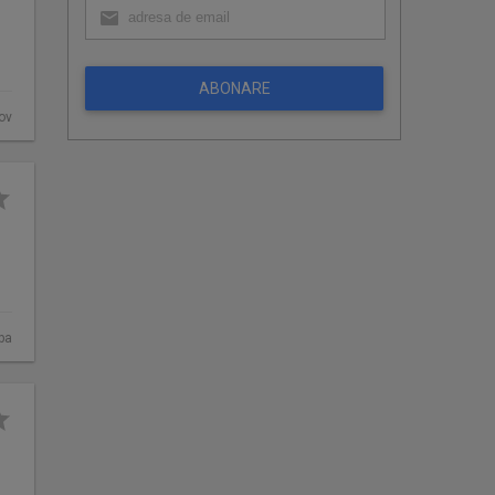
ABONARE
fov
ba