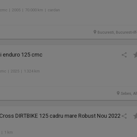
 cmc | 2005 | 70.000 km | cardan
Bucuresti, Bucuresti-Il
i enduro 125 cmc
cmc | 2025 | 1.324 km
Sebes, Al
 Cross DIRTBIKE 125 cadru mare Robust Nou 2022
 | 1 km