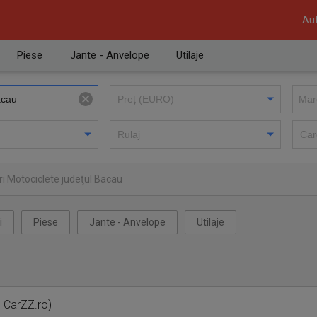
Aut
Piese
Jante - Anvelope
Utilaje
i Motociclete judeţul Bacau
i
Piese
Jante - Anvelope
Utilaje
e CarZZ.ro)