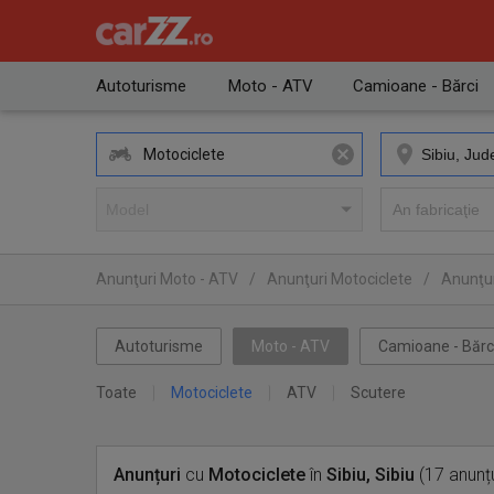
Autoturisme
Moto - ATV
Camioane - Bărci
Motociclete
Anunţuri Moto - ATV
/
Anunţuri Motociclete
/
Anunţur
Autoturisme
Moto - ATV
Camioane - Bărc
Toate
Motociclete
ATV
Scutere
Anunțuri
cu
Motociclete
în
Sibiu, Sibiu
(17 anunțu