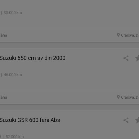
 | 33.000 km
mână
Craiova, D
 Suzuki 650 cm sv din 2000
 | 46.000 km
mână
Craiova, D
 Suzuki GSR 600 fara Abs
 | 52.000 km