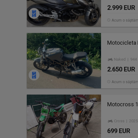
2.999 EUR
Acum o săptă
Motocicleta 
Naked | 944 
2.650 EUR
Acum o săptă
Motocross 1
Cross | 2025
699 EUR