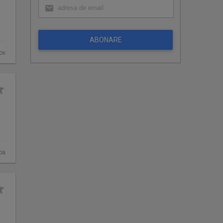
ABONARE
fov
ba