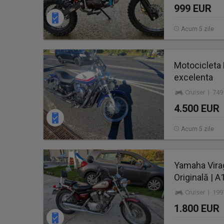
999 EUR
Acum 5 zile
Motocicleta 
excelenta
Cruiser | 749
4.500 EUR
Acum 5 zile
Yamaha Virag
Originală | A
Cruiser | 19
1.800 EUR