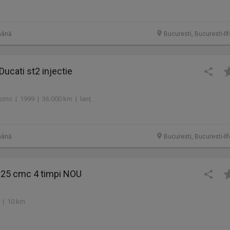
mână
Bucuresti, Bucuresti-Il
Ducati st2 injectie
cmc | 1999 | 36.000 km | lanț
mână
Bucuresti, Bucuresti-Il
25 cmc 4 timpi NOU
 | 10 km