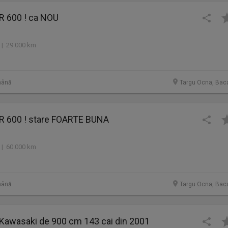
 600 ! ca NOU
 | 29.000 km
mână
Targu Ocna, Bac
 600 ! stare FOARTE BUNA
 | 60.000 km
mână
Targu Ocna, Bac
 Kawasaki de 900 cm 143 cai din 2001