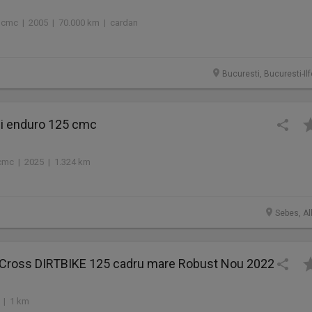
0 cmc | 2005 | 70.000 km | cardan
Bucuresti, Bucuresti-Il
i enduro 125 cmc
cmc | 2025 | 1.324 km
Sebes, Al
 Cross DIRTBIKE 125 cadru mare Robust Nou 2022
 | 1 km