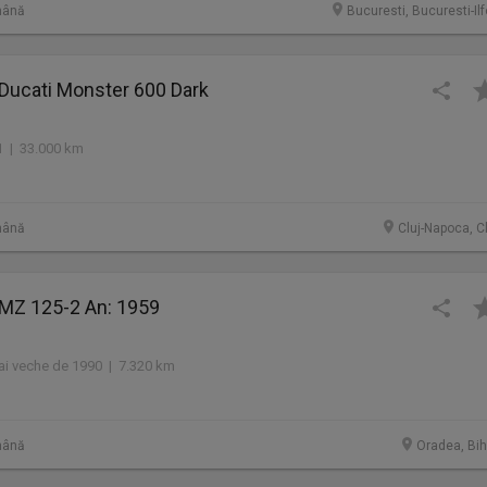
mână
Bucuresti, Bucuresti-Il
 Ducati Monster 600 Dark
 | 33.000 km
mână
Cluj-Napoca, C
 MZ 125-2 An: 1959
i veche de 1990 | 7.320 km
mână
Oradea, Bih