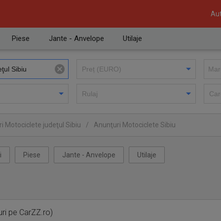
Aut
Piese
Jante - Anvelope
Utilaje
i Motociclete judeţul Sibiu
/
Anunţuri Motociclete Sibiu
i
Piese
Jante - Anvelope
Utilaje
ri pe CarZZ.ro)