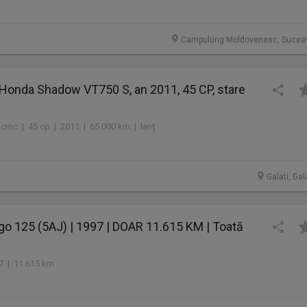
Campulung Moldovenesc, Sucea
Honda Shadow VT750 S, an 2011, 45 CP, stare
 cmc | 45 cp | 2011 | 65.000 km | lanț
Galati, Gal
o 125 (5AJ) | 1997 | DOAR 11.615 KM | Toată
1
97 | 11.615 km