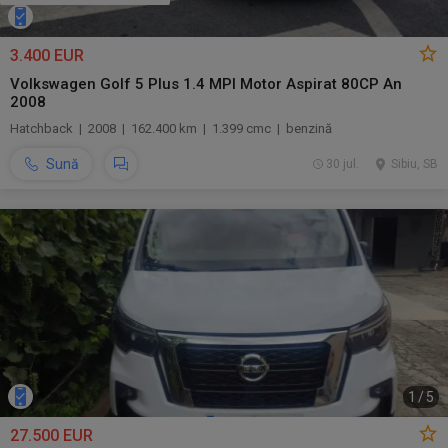
3.400 EUR
Volkswagen Golf 5 Plus 1.4 MPI Motor Aspirat 80CP An
2008
Hatchback | 2008 | 162.400 km | 1.399 cmc | benzină
Sună
30 jul.
Sibiu, SB
1
/
5
27.500 EUR