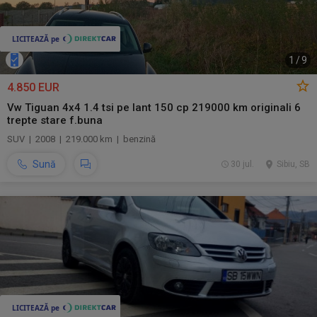
1
/
9
4.850 EUR
Vw Tiguan 4x4 1.4 tsi pe lant 150 cp 219000 km originali 6
trepte stare f.buna
SUV | 2008 | 219.000 km | benzină
Sună
30 jul.
Sibiu, SB