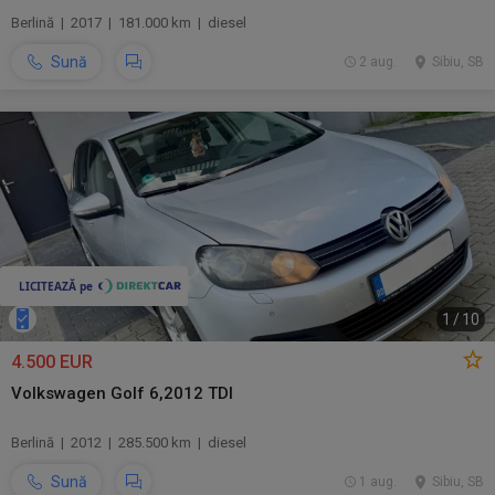
Berlină | 2017 | 181.000 km | diesel
Sună
2 aug.
Sibiu, SB
1
/
10
4.500 EUR
Volkswagen Golf 6,2012 TDI
Berlină | 2012 | 285.500 km | diesel
Sună
1 aug.
Sibiu, SB