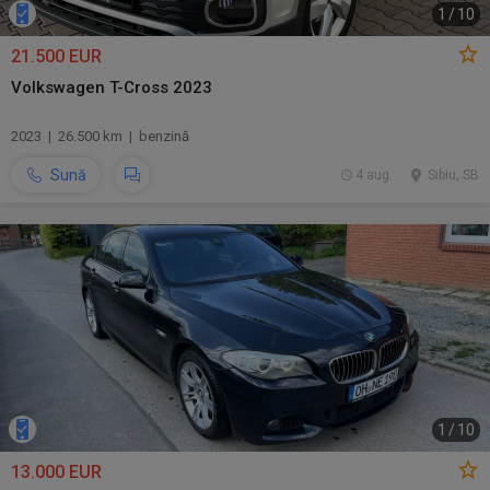
1
/
10
21.500 EUR
Volkswagen T-Cross 2023
2023 | 26.500 km | benzină
Sună
4 aug.
Sibiu, SB
1
/
10
13.000 EUR