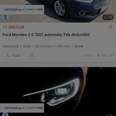
1
/
10
11.500 EUR
Ford Mondeo 2.0 TDCI automata,TVA deductibil
Hatchback | 2018 | 152.200 km | 1.997 cmc | diesel
Sună
28 jul.
Sibiu, SB
1
/
6