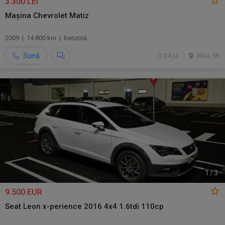
3.300 LEI
Mașina Chevrolet Matiz
2009 | 14.800 km | benzină
Sună
24 jul.
Sibiu, SB
1
/
3
9.500 EUR
Seat Leon x-perience 2016 4x4 1.6tdi 110cp