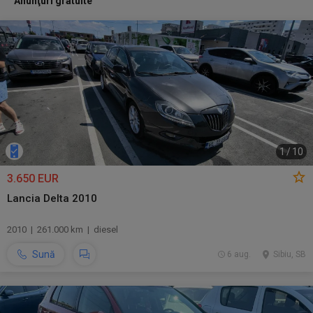
Anunţuri gratuite
1
/
10
3.650 EUR
Lancia Delta 2010
2010 | 261.000 km | diesel
Sună
6 aug.
Sibiu, SB