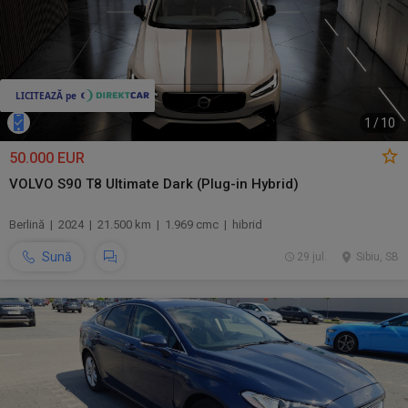
1
/
10
50.000 EUR
VOLVO S90 T8 Ultimate Dark (Plug-in Hybrid)
Berlină | 2024 | 21.500 km | 1.969 cmc | hibrid
Sună
29 jul.
Sibiu, SB