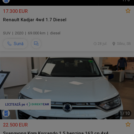
17.300 EUR
Renault Kadjar 4wd 1.7 Diesel
SUV | 2020 | 69.000 km | diesel
Sună
28 jul.
Sibiu, SB
1
/
10
22.500 EUR
Ssangyong Kgm Korrando 1.5 benzina 163 cp 4x4