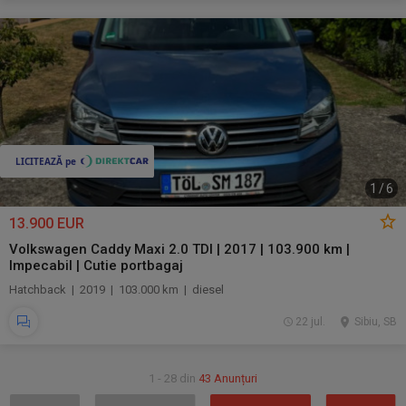
1
/
6
13.900 EUR
Volkswagen Caddy Maxi 2.0 TDI | 2017 | 103.900 km |
Impecabil | Cutie portbagaj
Hatchback | 2019 | 103.000 km | diesel
22 jul.
Sibiu, SB
1 - 28 din
43 Anunțuri