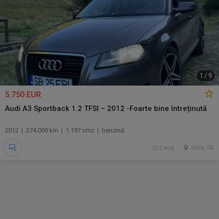
1
/
9
5.750 EUR
Audi A3 Sportback 1.2 TFSI – 2012 -Foarte bine întreținută
2012 | 274.000 km | 1.197 cmc | benzină
2 aug.
Sibiu, SB