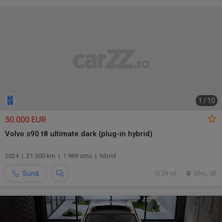
1
/
10
50.000 EUR
Volvo s90 t8 ultimate dark (plug-in hybrid)
2024 | 21.500 km | 1.969 cmc | hibrid
Sună
29 jul.
Sibiu, SB