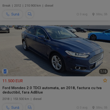
Break | 2012 | 210.900 km | diesel
Sună
3 aug.
Sibiu, SB
1
/
6
11.500 EUR
Ford Mondeo 2.0 TDCI automata, an 2018, factura cu tva
deductibil, fara AdBlue
2018 | 153.500 km | diesel
Sună
3 aug.
Sibiu, SB