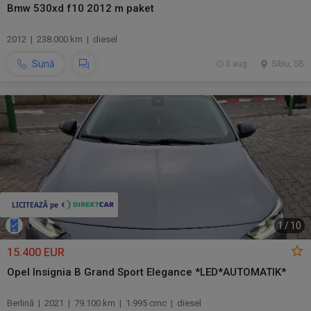
Bmw 530xd f10 2012 m paket
2012 | 238.000 km | diesel
Sună
3 aug.
Sibiu, SB
1
/
10
15.400 EUR
Opel Insignia B Grand Sport Elegance *LED*AUTOMATIK*
Berlină | 2021 | 79.100 km | 1.995 cmc | diesel