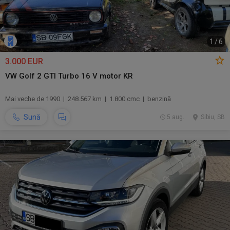
1
/
6
3.000 EUR
VW Golf 2 GTI Turbo 16 V motor KR
Mai veche de 1990 | 248.567 km | 1.800 cmc | benzină
Sună
5 aug.
Sibiu, SB