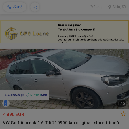
Sună
3 aug.
Sibiu, SB
1
/
5
4.890 EUR
VW Golf 6 break 1.6 Tdi 210900 km originali stare f.bună