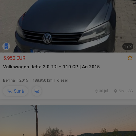
1
/
8
5.950 EUR
Volkswagen Jetta 2.0 TDI – 110 CP | An 2015
Berlină | 2015 | 188.950 km | diesel
Sună
30 jul.
Sibiu, SB