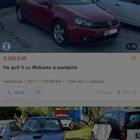
1
/
8
5.500 EUR
Vw golf 6 cu Webasto și parkpilot
Hatchback | 2011 | 214.000 km | 1.396 cmc | benzină
Sună
5 aug.
Sibiu, SB