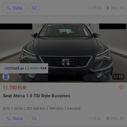
Sună
29 jul.
Sibiu, SB
1
/
10
11.750 EUR
Seat Ateca 1.0 TSI Style Bussines
SUV | 2018 | 201.000 km | 999 cmc | benzină
Sună
29 jul.
Sibiu, SB