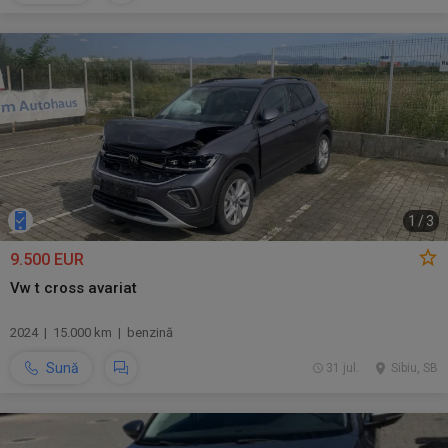
1
/
3
9.500 EUR
Vw t cross avariat
2024 | 15.000 km | benzină
Sună
31 jul.
Sibiu, SB