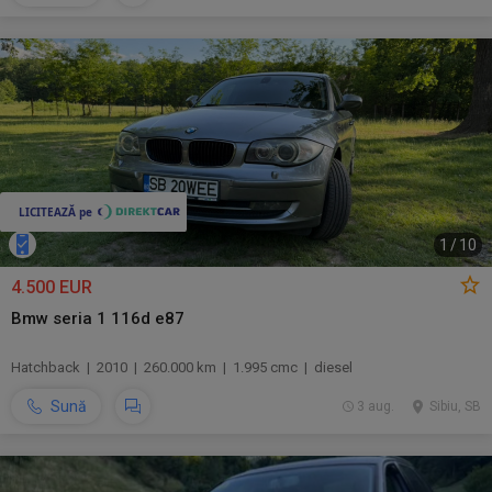
1
/
10
4.500 EUR
Bmw seria 1 116d e87
Hatchback | 2010 | 260.000 km | 1.995 cmc | diesel
Sună
3 aug.
Sibiu, SB