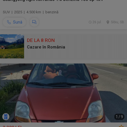
SUV | 2025 | 4.500 km | benzină
Sună
26 jul.
Sibiu, SB
DE LA 8 RON
Cazare în România
1
/
9