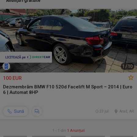
Anunţuri gratuite
1
/
10
100 EUR
Dezmembrăm BMW F10 520d Facelift M Sport – 2014 | Euro
6 | Automat 8HP
Sună
23 jul.
Arad, AR
1 - 1 din
1 Anunțuri