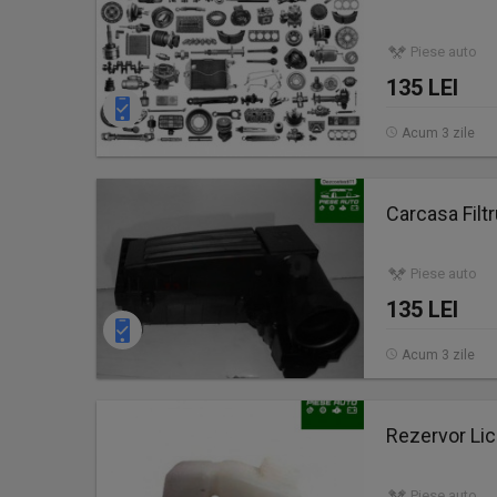
Piese auto
135 LEI
Acum 3 zile
Carcasa Fil
Piese auto
135 LEI
Acum 3 zile
Rezervor Li
Piese auto