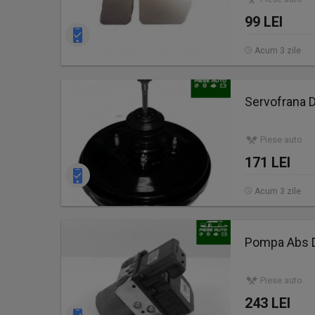
99 LEI
Acum 3 zile
Servofrana 
Piese auto
171 LEI
Acum 3 zile
Pompa Abs 
Piese auto
243 LEI