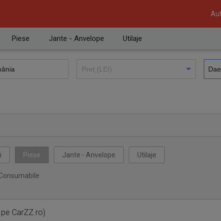
Aut
Piese
Jante - Anvelope
Utilaje
i
Piese
Jante - Anvelope
Utilaje
Consumabile
 pe CarZZ.ro)