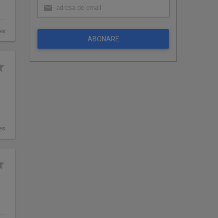
es
ABONARE
es