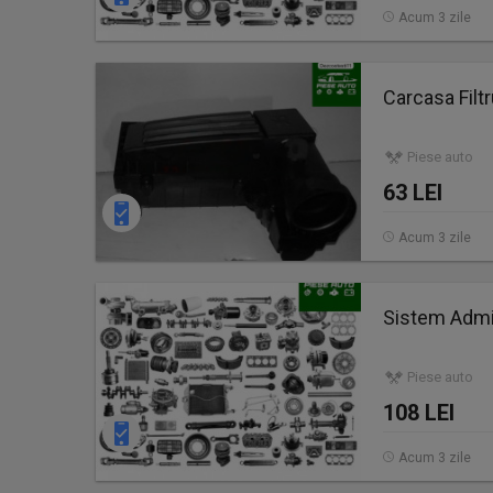
Acum 3 zile
Carcasa Fil
Piese auto
63 LEI
Acum 3 zile
Sistem Admi
Piese auto
108 LEI
Acum 3 zile