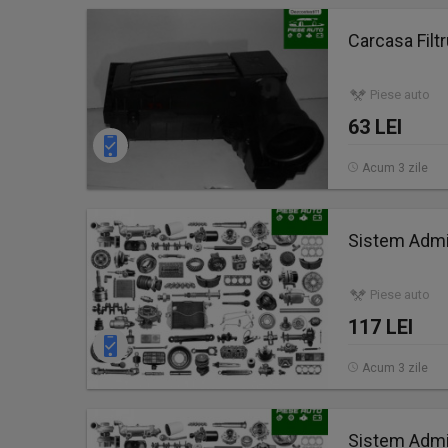
Carcasa Filt
Piese auto
63 LEI
Acum 3 zile
Sistem Admi
Piese auto
117 LEI
Acum 3 zile
Sistem Admi