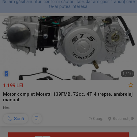
Nu am găsit anunțuri conform căutării tale, dar am găsit 1 anunț care
te-ar putea interesa.
1
/
10
1.199 LEI
Motor complet Moretti 139FMB, 72cc, 4T, 4 trepte, ambreiaj
manual
Nou
Sună
8 aug.
Bucuresti, IF