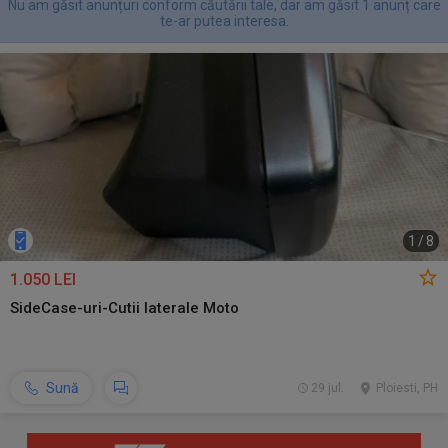
Nu am găsit anunțuri conform căutării tale, dar am găsit 1 anunț care
te-ar putea interesa.
1
/
8
1.050 LEI
SideCase-uri-Cutii laterale Moto
Sună
29 jul.
Ploiesti, PH