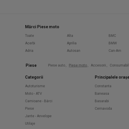
Mărci Piese moto
Toate
Alta
BMC
Acerbi
Aprilia
BMW
Adria
Autosan
Can-Am
Piese
Piese auto
,
Piese moto
,
Accesorii
,
Consumabil
Categorii
Principalele oraș
Autoturisme
Constanta
Moto - ATV
Baneasa
Camioane - Bărci
Basarabi
Piese
Cernavoda
Jante - Anvelope
Utilaje