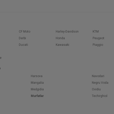
CF Moto
Harley-Davidson
KTM
Derbi
Honda
Peugeot
Ducati
Kawasaki
Piaggio
e
e
Harsova
Navodari
Mangalia
Negru Voda
Medgidia
Ovidiu
Murfatlar
Techirghiol