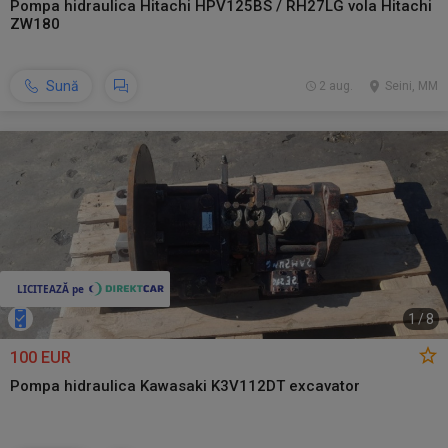
Pompa hidraulica Hitachi HPV125BS / RH27LG vola Hitachi
ZW180
Sună
2 aug.
Seini, MM
1
/
8
100 EUR
Pompa hidraulica Kawasaki K3V112DT excavator