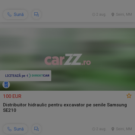
Sună
2 aug.
Seini, MM
100 EUR
Distribuitor hidraulic pentru excavator pe senile Samsung
SE210
Sună
2 aug.
Seini, MM