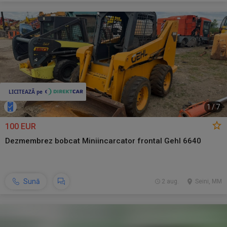
1
/
7
100 EUR
Dezmembrez bobcat Miniincarcator frontal Gehl 6640
Sună
2 aug.
Seini, MM