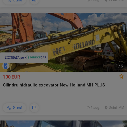
Sună
2 aug.
Seini, MM
1
/
6
100 EUR
Cilindru hidraulic excavator New Holland MH PLUS
Sună
2 aug.
Seini, MM