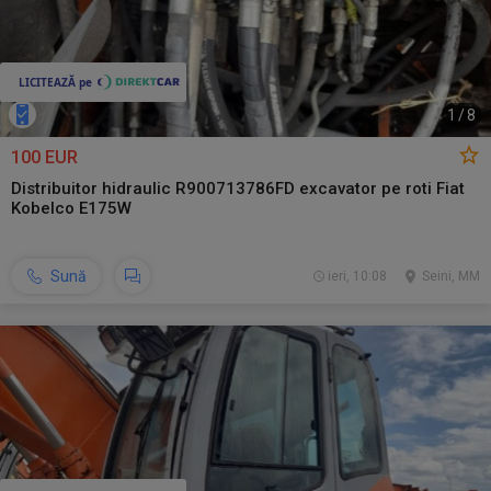
1
/
8
100 EUR
Distribuitor hidraulic R900713786FD excavator pe roti Fiat
Kobelco E175W
Sună
ieri, 10:08
Seini, MM