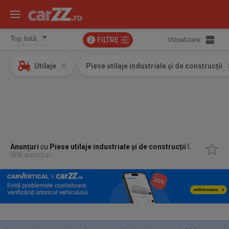
FILTRE
Vizualizare:
2
Utilaje
Piese utilaje industriale și de construcții
Anunțuri
cu
Piese utilaje industriale și de construcții
în
Alba Iulia,
306 anunțuri