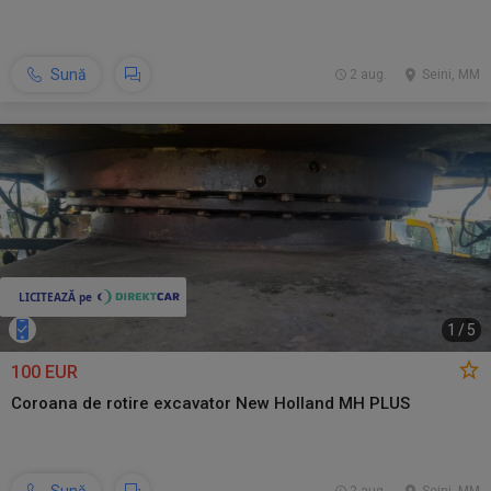
Sună
2 aug.
Seini, MM
1
/
5
100 EUR
Coroana de rotire excavator New Holland MH PLUS