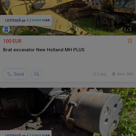
1
/
5
100 EUR
Brat excavator New Holland MH PLUS
Sună
2 aug.
Seini, MM