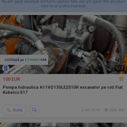
Nu am găsit anunțuri conform căutării tale, dar am găsit 306 anunțuri
care te-ar putea interesa.
1
/
7
100 EUR
Pompa hidraulica A11VO130LE2S10R excavator pe roti Fiat
Kobelco E17
Sună
ieri, 10:25
Seini, MM