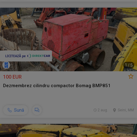
1
/
5
100 EUR
Dezmembrez cilindru compactor Bomag BMP851
Sună
2 aug.
Seini, MM