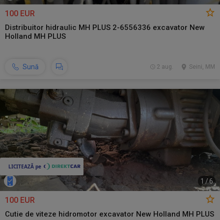
100 EUR
Distribuitor hidraulic MH PLUS 2-6556336 excavator New
Holland MH PLUS
Sună
2 aug.
Seini, MM
1
/
6
100 EUR
Cutie de viteze hidromotor excavator New Holland MH PLUS