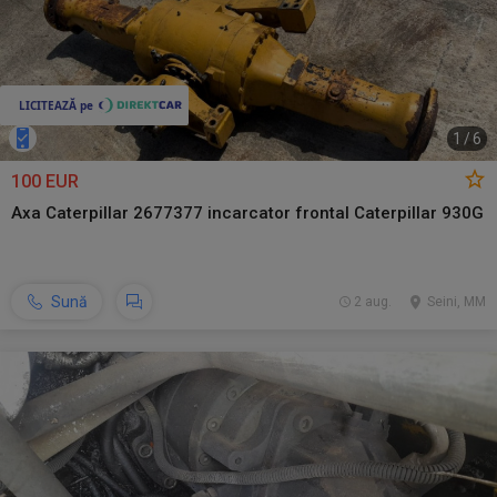
1
/
6
100 EUR
Axa Caterpillar 2677377 incarcator frontal Caterpillar 930G
Sună
2 aug.
Seini, MM