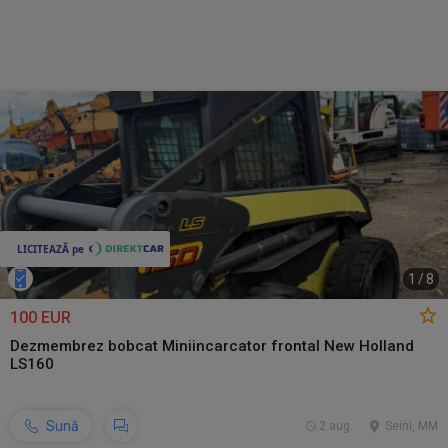
1
/
8
100 EUR
Dezmembrez bobcat Miniincarcator frontal New Holland
LS160
Sună
2 aug.
Seini, MM