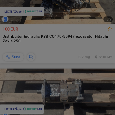
1
/
9
100 EUR
Distribuitor hidraulic KYB CO170-55947 excavator Hitachi
Zaxis 250
Sună
2 aug.
Seini, MM