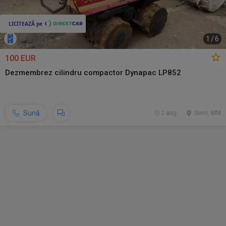
1
/
6
100 EUR
Dezmembrez cilindru compactor Dynapac LP852
Sună
2 aug.
Seini, MM