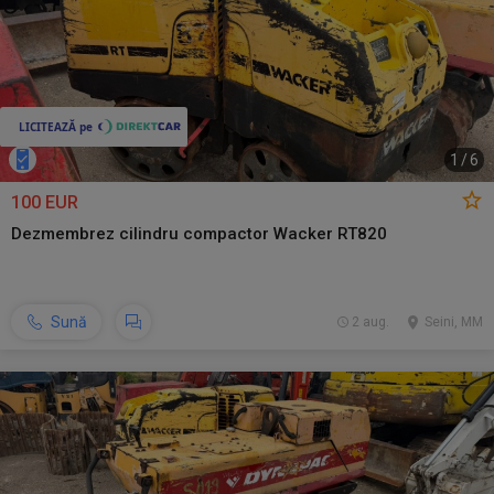
1
/
6
100 EUR
Dezmembrez cilindru compactor Wacker RT820
Sună
2 aug.
Seini, MM