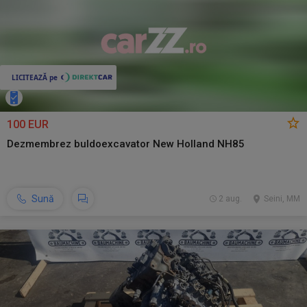
100 EUR
Dezmembrez buldoexcavator New Holland NH85
Sună
2 aug.
Seini, MM