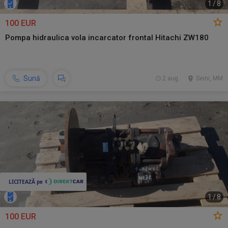
1
/
8
100 EUR
Pompa hidraulica vola incarcator frontal Hitachi ZW180
Sună
2 aug.
Seini, MM
1
/
8
100 EUR