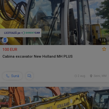
1
/
6
100 EUR
Cabina excavator New Holland MH PLUS
Sună
2 aug.
Seini, MM