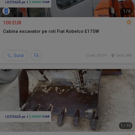
1
/
6
100 EUR
Cabina excavator pe roti Fiat Kobelco E175W
Sună
ieri, 09:59
Seini, MM
1
/
10