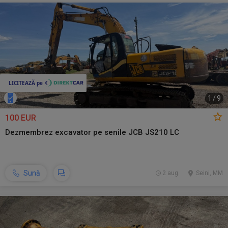
1
/
9
100 EUR
Dezmembrez excavator pe senile JCB JS210 LC
Sună
2 aug.
Seini, MM