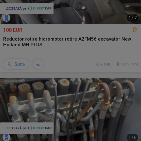
1
/
7
100 EUR
Reductor rotire hidromotor rotire A2FM56 excavator New
Holland MH PLUS
Sună
2 aug.
Seini, MM
1
/
6