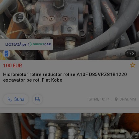
1
/
8
100 EUR
Hidromotor rotire reductor rotire A10F D85VRZ81B1220
excavator pe roti Fiat Kobe
Sună
ieri, 10:14
Seini, MM