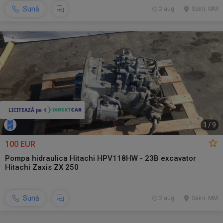
Sună
2 aug.
Seini, MM
1
/
9
100 EUR
Pompa hidraulica Hitachi HPV118HW - 23B excavator
Hitachi Zaxis ZX 250
Sună
2 aug.
Seini, MM