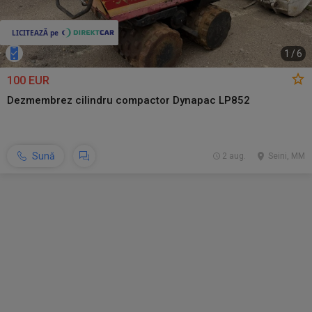
1
/
6
100 EUR
Dezmembrez cilindru compactor Dynapac LP852
Sună
2 aug.
Seini, MM