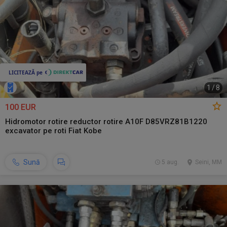
1
/
8
100 EUR
Hidromotor rotire reductor rotire A10F D85VRZ81B1220
excavator pe roti Fiat Kobe
Sună
5 aug.
Seini, MM