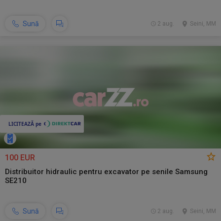
Sună
2 aug.
Seini, MM
100 EUR
Distribuitor hidraulic pentru excavator pe senile Samsung
SE210
Sună
2 aug.
Seini, MM