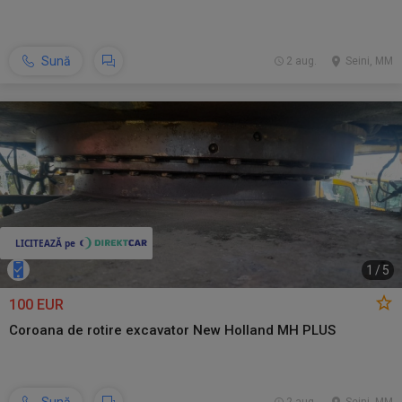
Sună
2 aug.
Seini, MM
1
/
5
100 EUR
Coroana de rotire excavator New Holland MH PLUS