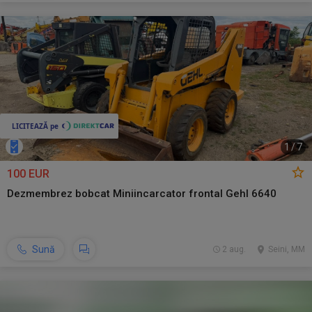
1
/
7
100 EUR
Dezmembrez bobcat Miniincarcator frontal Gehl 6640
Sună
2 aug.
Seini, MM