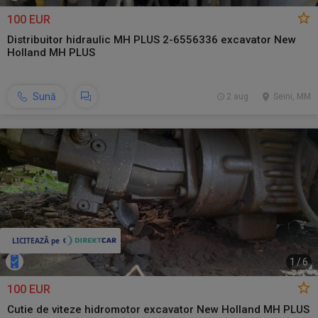
100 EUR
Distribuitor hidraulic MH PLUS 2-6556336 excavator New
Holland MH PLUS
Sună
2 aug.
Seini, MM
1
/
6
100 EUR
Cutie de viteze hidromotor excavator New Holland MH PLUS