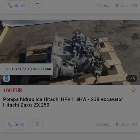
Sună
2 aug.
Seini, MM
1
/
9
100 EUR
Pompa hidraulica Hitachi HPV118HW - 23B excavator
Hitachi Zaxis ZX 250
Sună
2 aug.
Seini, MM