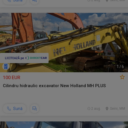
Sună
2 aug.
Seini, MM
1
/
6
100 EUR
Cilindru hidraulic excavator New Holland MH PLUS
Sună
2 aug.
Seini, MM