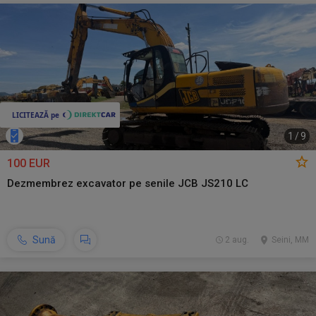
1
/
9
100 EUR
Dezmembrez excavator pe senile JCB JS210 LC
Sună
2 aug.
Seini, MM