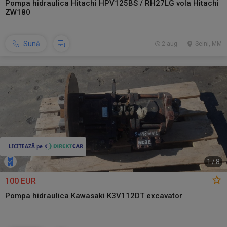
Pompa hidraulica Hitachi HPV125BS / RH27LG vola Hitachi
ZW180
Sună
2 aug.
Seini, MM
1
/
8
100 EUR
Pompa hidraulica Kawasaki K3V112DT excavator