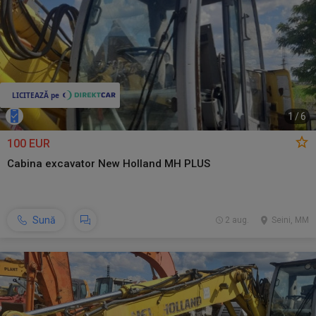
1
/
6
100 EUR
Cabina excavator New Holland MH PLUS
Sună
2 aug.
Seini, MM