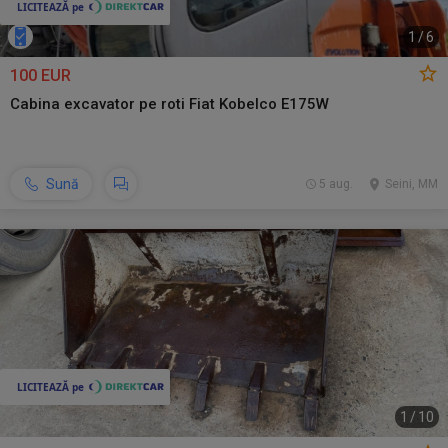
1
/
6
100 EUR
Cabina excavator pe roti Fiat Kobelco E175W
Sună
5 aug.
Seini, MM
1
/
10