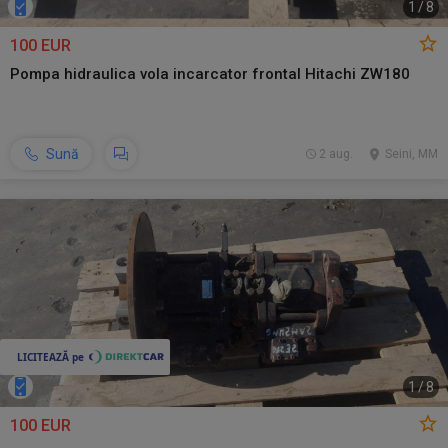
1
/
8
100 EUR
Pompa hidraulica vola incarcator frontal Hitachi ZW180
Sună
2 aug.
Seini, MM
1
/
8
100 EUR