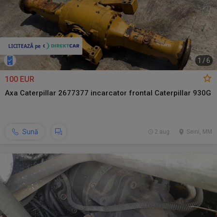
1
/
6
100 EUR
Axa Caterpillar 2677377 incarcator frontal Caterpillar 930G
Sună
2 aug.
Seini, MM