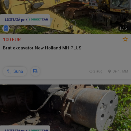
1
/
5
100 EUR
Brat excavator New Holland MH PLUS
Sună
2 aug.
Seini, MM