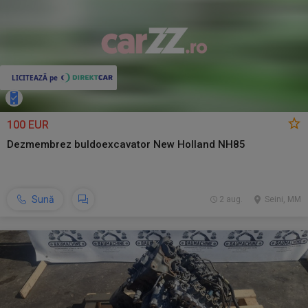
100 EUR
Dezmembrez buldoexcavator New Holland NH85
Sună
2 aug.
Seini, MM