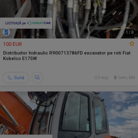
1
/
8
100 EUR
Distribuitor hidraulic R900713786FD excavator pe roti Fiat
Kobelco E175W
Sună
5 aug.
Seini, MM