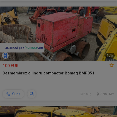
1
/
5
100 EUR
Dezmembrez cilindru compactor Bomag BMP851
Sună
2 aug.
Seini, MM