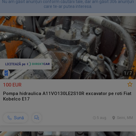
Nu am găsit anunțuri conform căutării tale, dar am găsit 306 anunțuri
care te-ar putea interesa.
1
/
7
100 EUR
Pompa hidraulica A11VO130LE2S10R excavator pe roti Fiat
Kobelco E17
Sună
5 aug.
Seini, MM