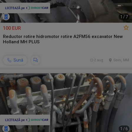
1
/
7
100 EUR
Reductor rotire hidromotor rotire A2FM56 excavator New
Holland MH PLUS
Sună
2 aug.
Seini, MM
1
/
6