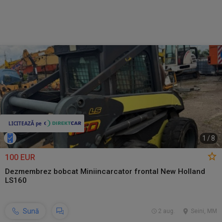
1
/
8
100 EUR
Dezmembrez bobcat Miniincarcator frontal New Holland
LS160
Sună
2 aug.
Seini, MM