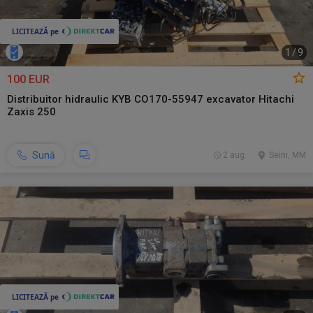
1
/
9
100 EUR
Distribuitor hidraulic KYB CO170-55947 excavator Hitachi
Zaxis 250
Sună
2 aug.
Seini, MM