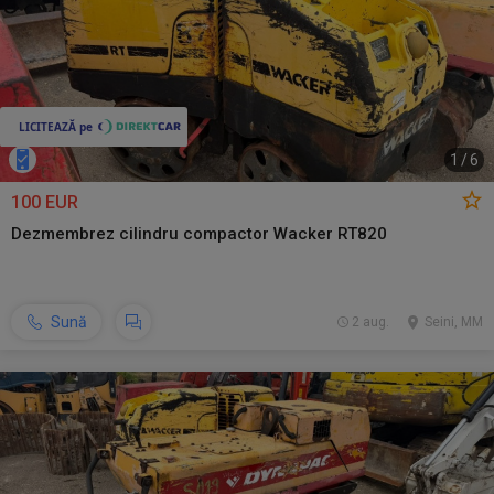
1
/
6
100 EUR
Dezmembrez cilindru compactor Wacker RT820
Sună
2 aug.
Seini, MM