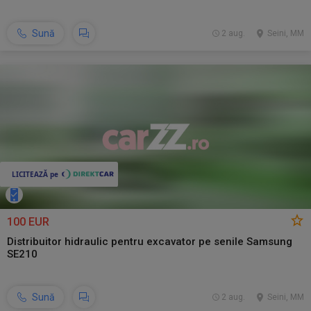
Sună
2 aug.
Seini, MM
100 EUR
Distribuitor hidraulic pentru excavator pe senile Samsung
SE210
Sună
2 aug.
Seini, MM