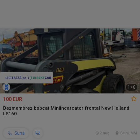
1
/
8
100 EUR
Dezmembrez bobcat Miniincarcator frontal New Holland
LS160
Sună
2 aug.
Seini, MM