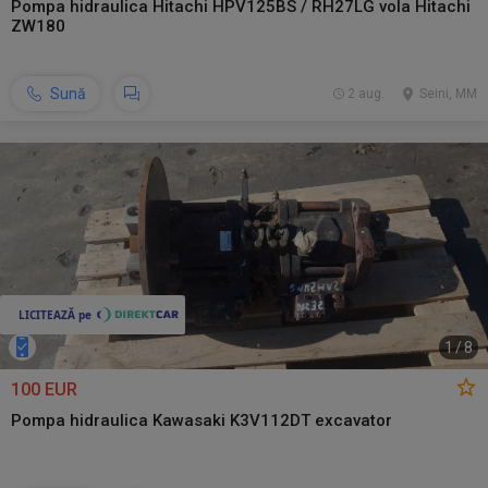
Pompa hidraulica Hitachi HPV125BS / RH27LG vola Hitachi
ZW180
Sună
2 aug.
Seini, MM
1
/
8
100 EUR
Pompa hidraulica Kawasaki K3V112DT excavator