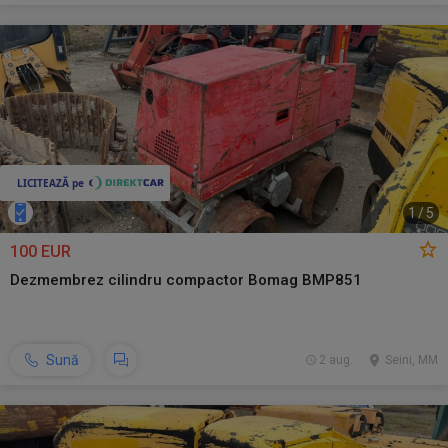
1
/
5
100 EUR
Dezmembrez cilindru compactor Bomag BMP851
Sună
2 aug.
Seini, MM