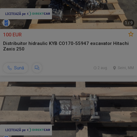
1
/
9
100 EUR
Distribuitor hidraulic KYB CO170-55947 excavator Hitachi
Zaxis 250
Sună
2 aug.
Seini, MM