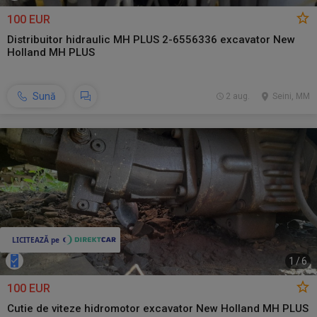
100 EUR
Distribuitor hidraulic MH PLUS 2-6556336 excavator New
Holland MH PLUS
Sună
2 aug.
Seini, MM
1
/
6
100 EUR
Cutie de viteze hidromotor excavator New Holland MH PLUS