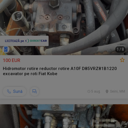
1
/
8
100 EUR
Hidromotor rotire reductor rotire A10F D85VRZ81B1220
excavator pe roti Fiat Kobe
Sună
5 aug.
Seini, MM