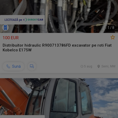
1
/
8
100 EUR
Distribuitor hidraulic R900713786FD excavator pe roti Fiat
Kobelco E175W
Sună
5 aug.
Seini, MM