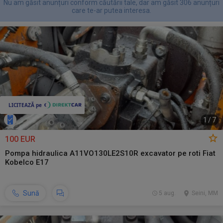
Nu am găsit anunțuri conform căutării tale, dar am găsit 306 anunțuri
care te-ar putea interesa.
1
/
7
100 EUR
Pompa hidraulica A11VO130LE2S10R excavator pe roti Fiat
Kobelco E17
Sună
5 aug.
Seini, MM