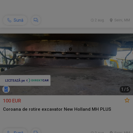
Sună
2 aug.
Seini, MM
1
/
5
100 EUR
Coroana de rotire excavator New Holland MH PLUS