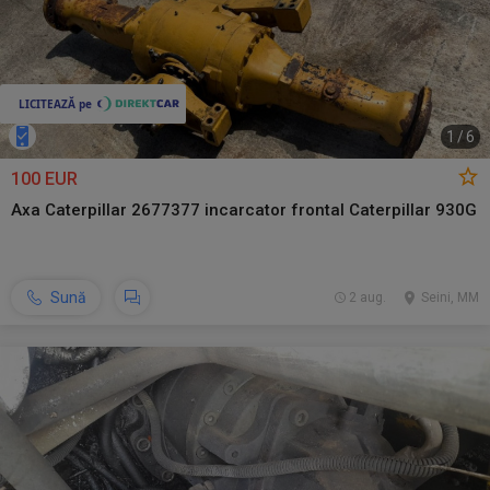
1
/
6
100 EUR
Axa Caterpillar 2677377 incarcator frontal Caterpillar 930G
Sună
2 aug.
Seini, MM