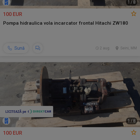
1
/
8
100 EUR
Pompa hidraulica vola incarcator frontal Hitachi ZW180
Sună
2 aug.
Seini, MM
1
/
8
100 EUR