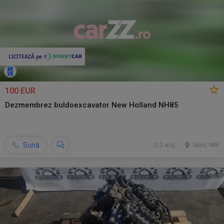
100 EUR
Dezmembrez buldoexcavator New Holland NH85
Sună
2 aug.
Seini, MM