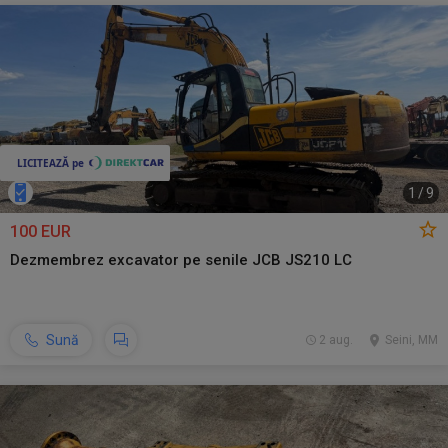
1
/
9
100 EUR
Dezmembrez excavator pe senile JCB JS210 LC
Sună
2 aug.
Seini, MM