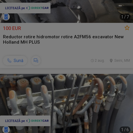
1
/
7
100 EUR
Reductor rotire hidromotor rotire A2FM56 excavator New
Holland MH PLUS
Sună
2 aug.
Seini, MM
1
/
6