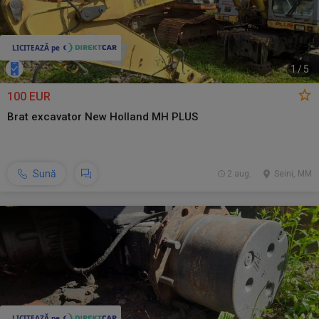
1
/
5
100 EUR
Brat excavator New Holland MH PLUS
Sună
2 aug.
Seini, MM