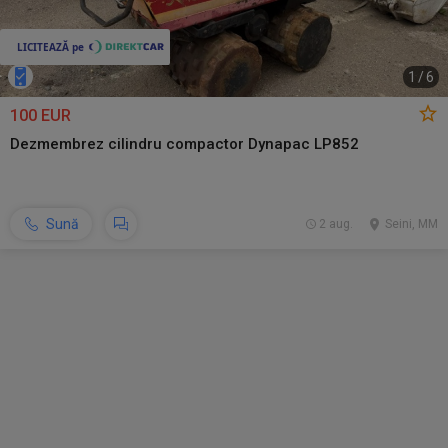
1
/
6
100 EUR
Dezmembrez cilindru compactor Dynapac LP852
Sună
2 aug.
Seini, MM