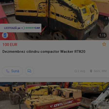
1
/
6
100 EUR
Dezmembrez cilindru compactor Wacker RT820
Sună
2 aug.
Seini, MM