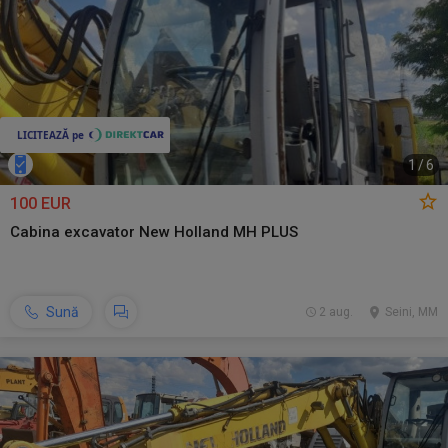
1
/
6
100 EUR
Cabina excavator New Holland MH PLUS
Sună
2 aug.
Seini, MM