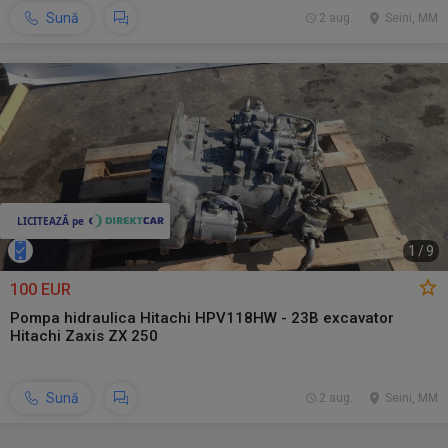
Sună
2 aug.
Seini, MM
1
/
9
100 EUR
Pompa hidraulica Hitachi HPV118HW - 23B excavator
Hitachi Zaxis ZX 250
Sună
2 aug.
Seini, MM