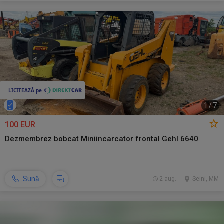
1
/
7
100 EUR
Dezmembrez bobcat Miniincarcator frontal Gehl 6640
Sună
2 aug.
Seini, MM