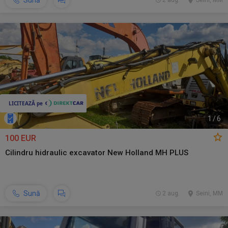
Sună
2 aug.
Seini, MM
1
/
6
100 EUR
Cilindru hidraulic excavator New Holland MH PLUS
Sună
2 aug.
Seini, MM