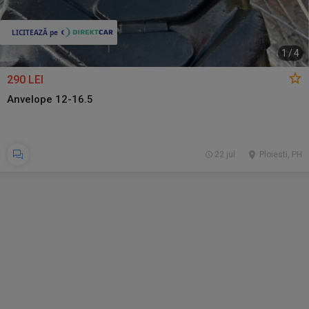
1
/
4
290 LEI
Anvelope 12-16.5
22 jul.
Ploiesti, PH