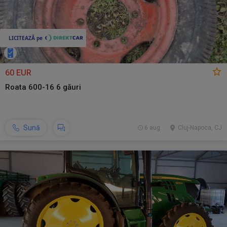
60 EUR
Roata 600-16 6 găuri
Sună
6 aug.
Cluj-Napoca, CJ