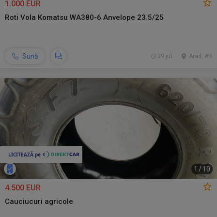
1.000 EUR
Roti Vola Komatsu WA380-6 Anvelope 23.5/25
Sună
29 jul.
Arad, AR
1
/
10
4.500 EUR
Cauciucuri agricole