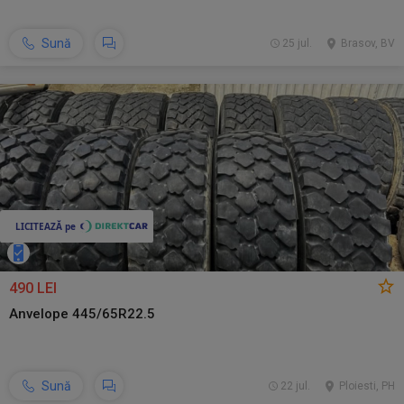
Sună
25 jul.
Brasov, BV
490 LEI
Anvelope 445/65R22.5
Sună
22 jul.
Ploiesti, PH