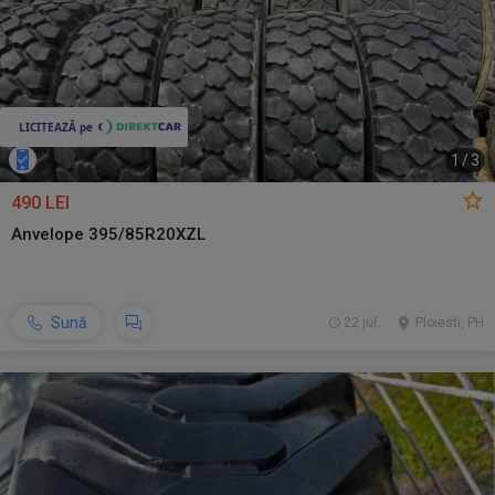
1
/
3
490 LEI
Anvelope 395/85R20XZL
Sună
22 jul.
Ploiesti, PH