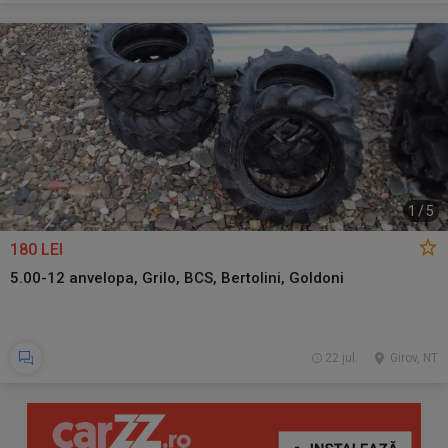
1
/
5
180 LEI
5.00-12 anvelopa, Grilo, BCS, Bertolini, Goldoni
22 jul.
Girov, NT