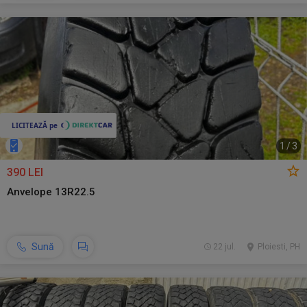
1
/
3
390 LEI
Anvelope 13R22.5
Sună
22 jul.
Ploiesti, PH