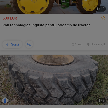
1
/
10
500 EUR
Roti tehnologice inguste pentru orice tip de tractor
Sună
1 aug.
Urziceni, IL
1
/
9