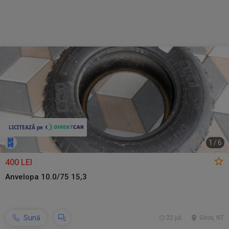
1
/
6
400 LEI
Anvelopa 10.0/75 15,3
Sună
22 jul.
Girov, NT