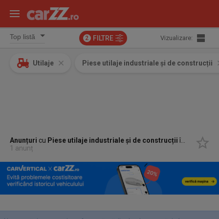
FILTRE
Vizualizare:
2
Utilaje
Piese utilaje industriale și de construcții
Anunțuri
cu
Piese utilaje industriale și de construcții
în
Grinties,
1 anunț