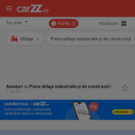
FILTRE
Vizualizare:
2
Utilaje
Piese utilaje industriale și de construcții
Anunțuri
cu
Piese utilaje industriale și de construcții
în
Targu Ne
1 anunț