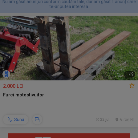
Nu am găsit anunțuri conform căutării tale, dar am găsit 1 anunț care
te-ar putea interesa.
1
/
9
2.000 LEI
Furci motostivuitor
Sună
22 jul.
Girov, NT