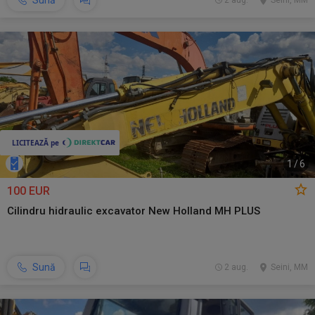
Sună
2 aug.
Seini, MM
1
/
6
100 EUR
Cilindru hidraulic excavator New Holland MH PLUS
Sună
2 aug.
Seini, MM