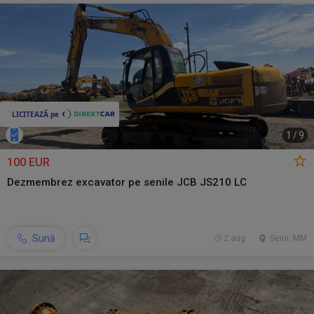
1
/
9
100 EUR
Dezmembrez excavator pe senile JCB JS210 LC
Sună
2 aug.
Seini, MM