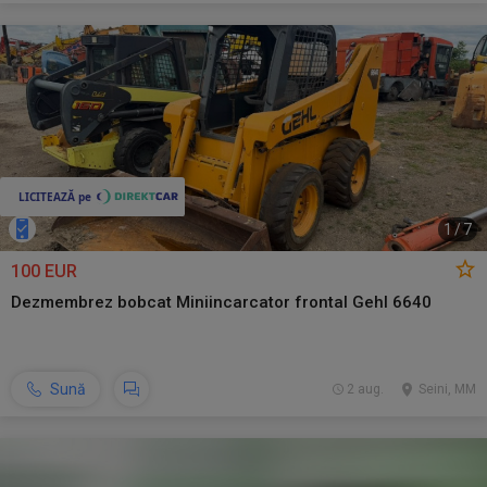
1
/
7
100 EUR
Dezmembrez bobcat Miniincarcator frontal Gehl 6640
Sună
2 aug.
Seini, MM