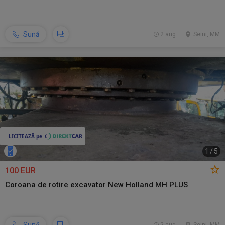
Sună
2 aug.
Seini, MM
1
/
5
100 EUR
Coroana de rotire excavator New Holland MH PLUS