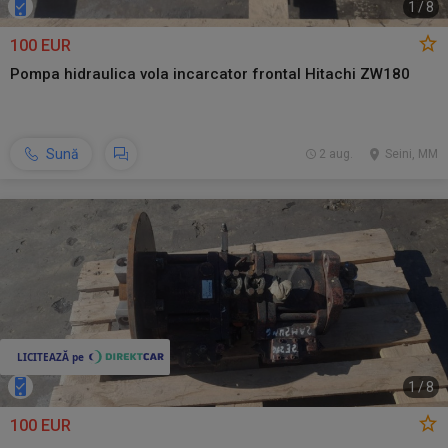
1
/
8
100 EUR
Pompa hidraulica vola incarcator frontal Hitachi ZW180
Sună
2 aug.
Seini, MM
1
/
8
100 EUR