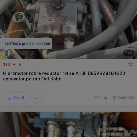
1
/
8
100 EUR
Hidromotor rotire reductor rotire A10F D85VRZ81B1220
excavator pe roti Fiat Kobe
Sună
5 aug.
Seini, MM