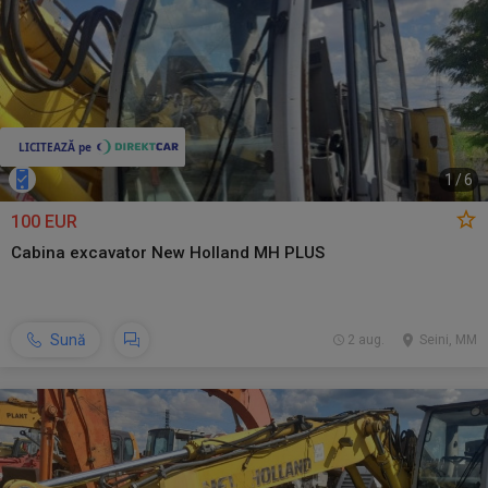
1
/
6
100 EUR
Cabina excavator New Holland MH PLUS
Sună
2 aug.
Seini, MM