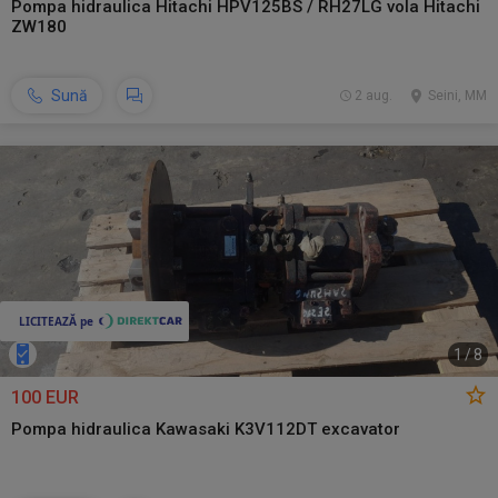
Pompa hidraulica Hitachi HPV125BS / RH27LG vola Hitachi
ZW180
Sună
2 aug.
Seini, MM
1
/
8
100 EUR
Pompa hidraulica Kawasaki K3V112DT excavator