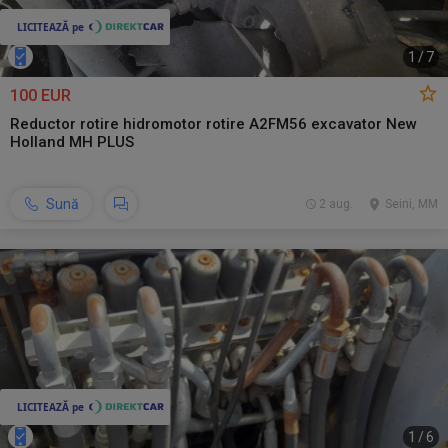
1
/
7
100 EUR
Reductor rotire hidromotor rotire A2FM56 excavator New
Holland MH PLUS
Sună
2 aug.
Seini, MM
1
/
6