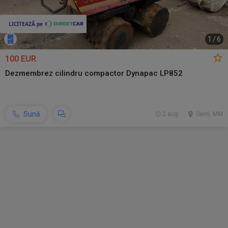
1
/
6
100 EUR
Dezmembrez cilindru compactor Dynapac LP852
Sună
2 aug.
Seini, MM