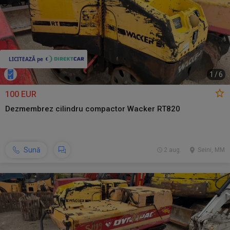
1
/
6
100 EUR
Dezmembrez cilindru compactor Wacker RT820
Sună
2 aug.
Seini, MM