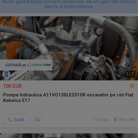
Nu am găsit anunțuri conform căutării tale, dar am găsit 306 anunțuri
care te-ar putea interesa.
1
/
7
100 EUR
Pompa hidraulica A11VO130LE2S10R excavator pe roti Fiat
Kobelco E17
Sună
5 aug.
Seini, MM