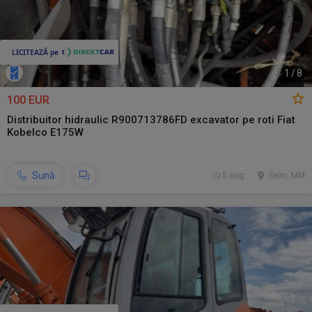
1
/
8
100 EUR
Distribuitor hidraulic R900713786FD excavator pe roti Fiat
Kobelco E175W
Sună
5 aug.
Seini, MM