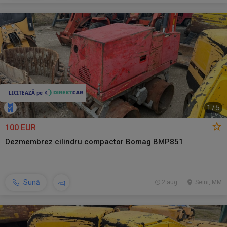
1
/
5
100 EUR
Dezmembrez cilindru compactor Bomag BMP851
Sună
2 aug.
Seini, MM