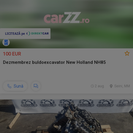
100 EUR
Dezmembrez buldoexcavator New Holland NH85
Sună
2 aug.
Seini, MM