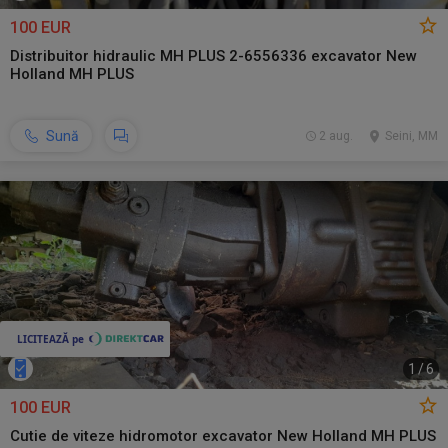
100 EUR
Distribuitor hidraulic MH PLUS 2-6556336 excavator New
Holland MH PLUS
Sună
2 aug.
Seini, MM
1
/
6
100 EUR
Cutie de viteze hidromotor excavator New Holland MH PLUS