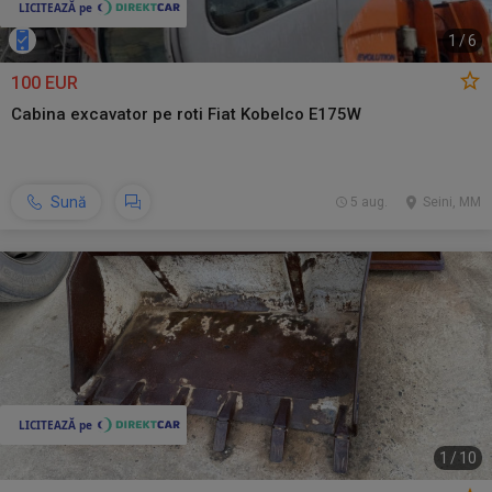
1
/
6
100 EUR
Cabina excavator pe roti Fiat Kobelco E175W
Sună
5 aug.
Seini, MM
1
/
10