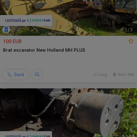
1
/
5
100 EUR
Brat excavator New Holland MH PLUS
Sună
2 aug.
Seini, MM