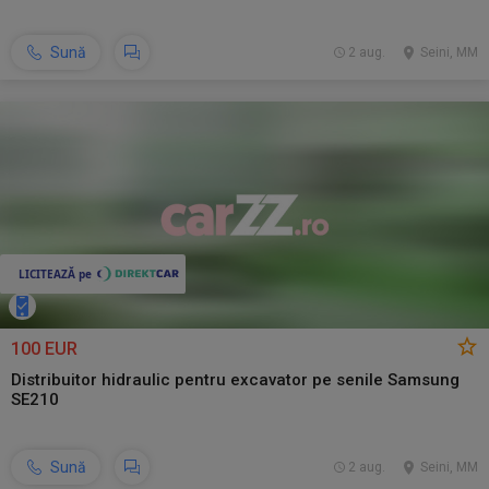
Sună
2 aug.
Seini, MM
100 EUR
Distribuitor hidraulic pentru excavator pe senile Samsung
SE210
Sună
2 aug.
Seini, MM