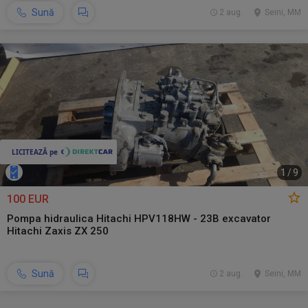
Sună
2 aug.
Seini, MM
1
/
9
100 EUR
Pompa hidraulica Hitachi HPV118HW - 23B excavator
Hitachi Zaxis ZX 250
Sună
2 aug.
Seini, MM