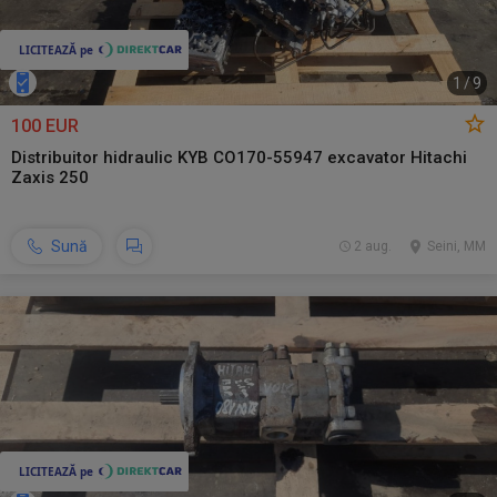
1
/
9
100 EUR
Distribuitor hidraulic KYB CO170-55947 excavator Hitachi
Zaxis 250
Sună
2 aug.
Seini, MM