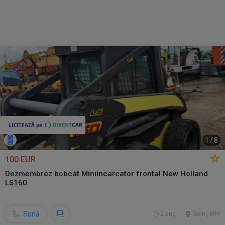
1
/
8
100 EUR
Dezmembrez bobcat Miniincarcator frontal New Holland
LS160
Sună
2 aug.
Seini, MM