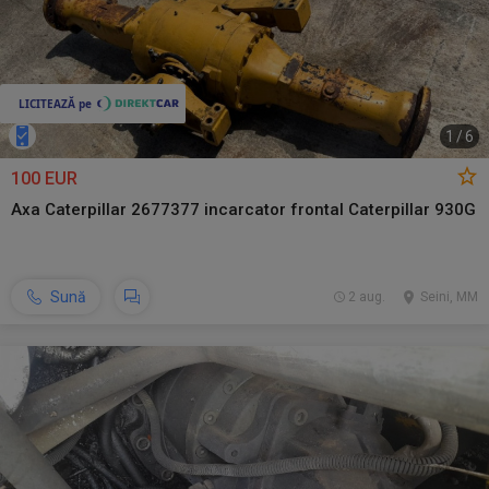
1
/
6
100 EUR
Axa Caterpillar 2677377 incarcator frontal Caterpillar 930G
Sună
2 aug.
Seini, MM