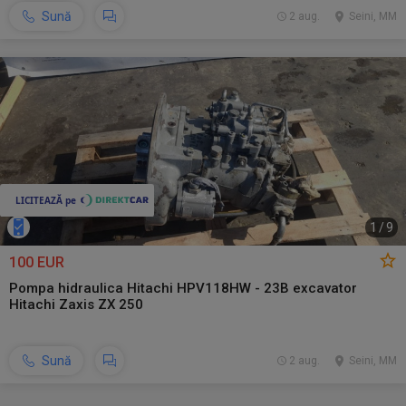
Sună
2 aug.
Seini, MM
1
/
9
100 EUR
Pompa hidraulica Hitachi HPV118HW - 23B excavator
Hitachi Zaxis ZX 250
Sună
2 aug.
Seini, MM