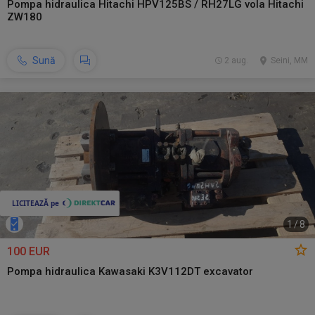
Pompa hidraulica Hitachi HPV125BS / RH27LG vola Hitachi
ZW180
Sună
2 aug.
Seini, MM
1
/
8
100 EUR
Pompa hidraulica Kawasaki K3V112DT excavator