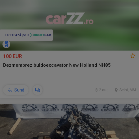
100 EUR
Dezmembrez buldoexcavator New Holland NH85
Sună
2 aug.
Seini, MM