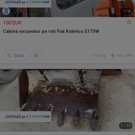
1
/
6
100 EUR
Cabina excavator pe roti Fiat Kobelco E175W
Sună
5 aug.
Seini, MM
1
/
10