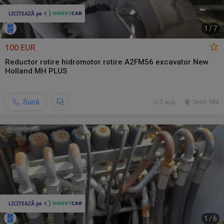
1
/
7
100 EUR
Reductor rotire hidromotor rotire A2FM56 excavator New
Holland MH PLUS
Sună
2 aug.
Seini, MM
1
/
6