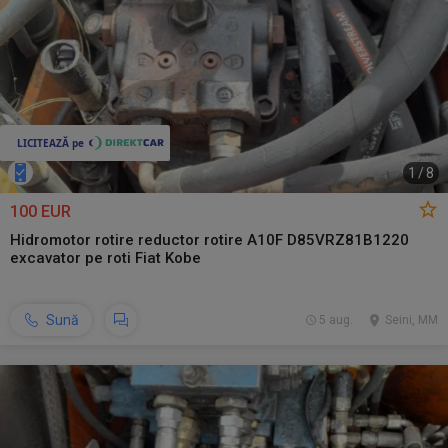
1
/
8
100 EUR
Hidromotor rotire reductor rotire A10F D85VRZ81B1220
excavator pe roti Fiat Kobe
Sună
5 aug.
Seini, MM