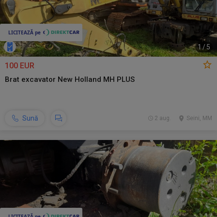
1
/
5
100 EUR
Brat excavator New Holland MH PLUS
Sună
2 aug.
Seini, MM