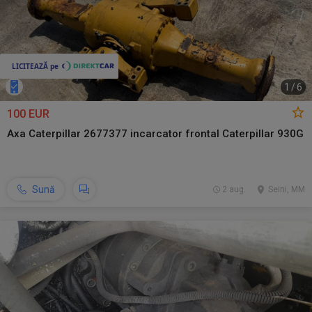
1
/
6
100 EUR
Axa Caterpillar 2677377 incarcator frontal Caterpillar 930G
Sună
2 aug.
Seini, MM