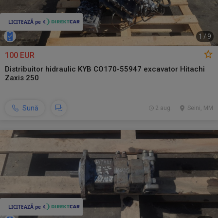
1
/
9
100 EUR
Distribuitor hidraulic KYB CO170-55947 excavator Hitachi
Zaxis 250
Sună
2 aug.
Seini, MM