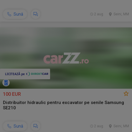
Sună
2 aug.
Seini, MM
100 EUR
Distribuitor hidraulic pentru excavator pe senile Samsung
SE210
Sună
2 aug.
Seini, MM