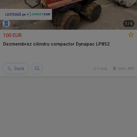
1
/
6
100 EUR
Dezmembrez cilindru compactor Dynapac LP852
Sună
2 aug.
Seini, MM