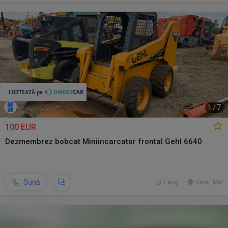
1
/
7
100 EUR
Dezmembrez bobcat Miniincarcator frontal Gehl 6640
Sună
2 aug.
Seini, MM