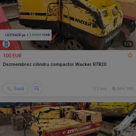
1
/
6
100 EUR
Dezmembrez cilindru compactor Wacker RT820
Sună
2 aug.
Seini, MM