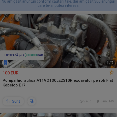
Nu am găsit anunțuri conform căutării tale, dar am găsit 306 anunțuri
care te-ar putea interesa.
1
/
7
100 EUR
Pompa hidraulica A11VO130LE2S10R excavator pe roti Fiat
Kobelco E17
Sună
5 aug.
Seini, MM