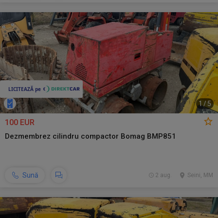
1
/
5
100 EUR
Dezmembrez cilindru compactor Bomag BMP851
Sună
2 aug.
Seini, MM