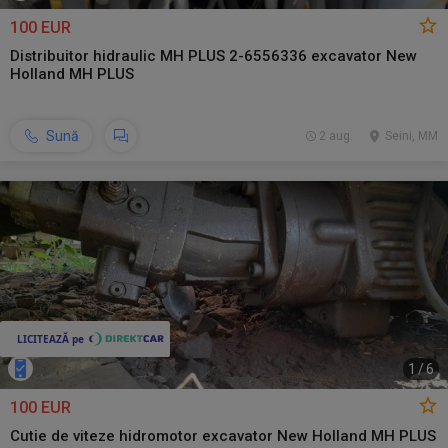
100 EUR
Distribuitor hidraulic MH PLUS 2-6556336 excavator New
Holland MH PLUS
Sună
2 aug.
Seini, MM
1
/
6
100 EUR
Cutie de viteze hidromotor excavator New Holland MH PLUS