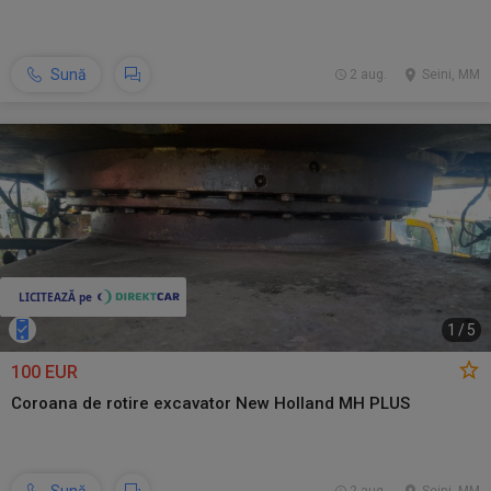
Sună
2 aug.
Seini, MM
1
/
5
100 EUR
Coroana de rotire excavator New Holland MH PLUS