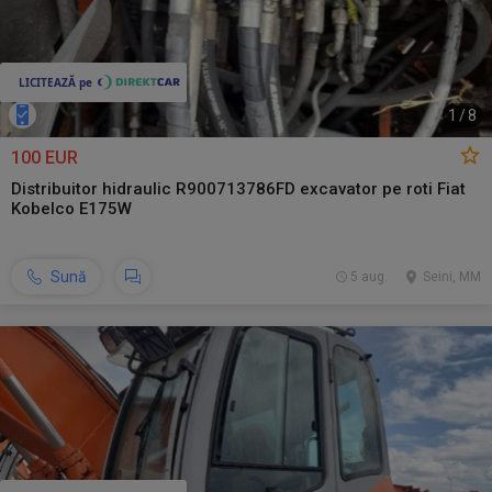
1
/
8
100 EUR
Distribuitor hidraulic R900713786FD excavator pe roti Fiat
Kobelco E175W
Sună
5 aug.
Seini, MM