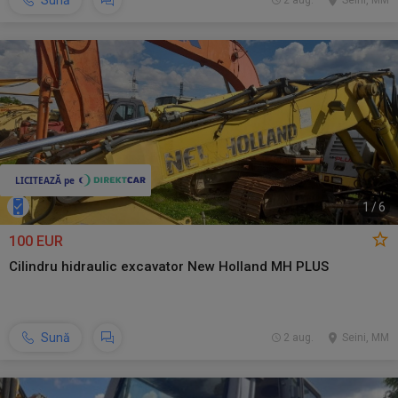
Sună
2 aug.
Seini, MM
1
/
6
100 EUR
Cilindru hidraulic excavator New Holland MH PLUS
Sună
2 aug.
Seini, MM