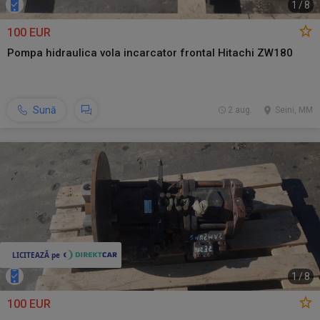
1
/
8
100 EUR
Pompa hidraulica vola incarcator frontal Hitachi ZW180
Sună
2 aug.
Seini, MM
1
/
8
100 EUR