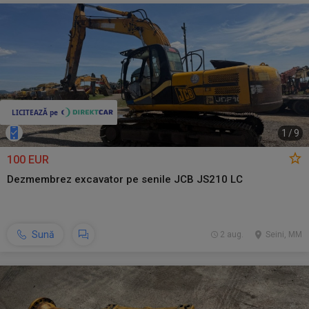
1
/
9
100 EUR
Dezmembrez excavator pe senile JCB JS210 LC
Sună
2 aug.
Seini, MM