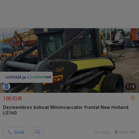
1
/
8
100 EUR
Dezmembrez bobcat Miniincarcator frontal New Holland
LS160
Sună
2 aug.
Seini, MM