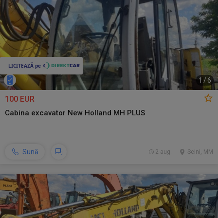
1
/
6
100 EUR
Cabina excavator New Holland MH PLUS
Sună
2 aug.
Seini, MM