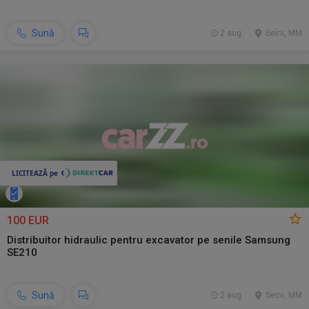
Sună
2 aug.
Seini, MM
100 EUR
Distribuitor hidraulic pentru excavator pe senile Samsung
SE210
Sună
2 aug.
Seini, MM