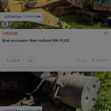
1
/
5
100 EUR
Brat excavator New Holland MH PLUS
Sună
2 aug.
Seini, MM