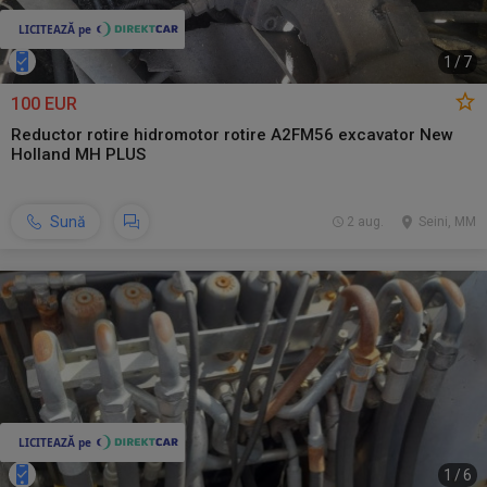
1
/
7
100 EUR
Reductor rotire hidromotor rotire A2FM56 excavator New
Holland MH PLUS
Sună
2 aug.
Seini, MM
1
/
6