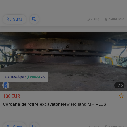
Sună
2 aug.
Seini, MM
1
/
5
100 EUR
Coroana de rotire excavator New Holland MH PLUS