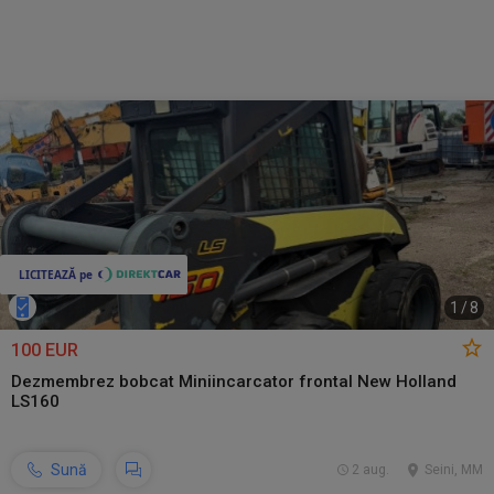
1
/
8
100 EUR
Dezmembrez bobcat Miniincarcator frontal New Holland
LS160
Sună
2 aug.
Seini, MM