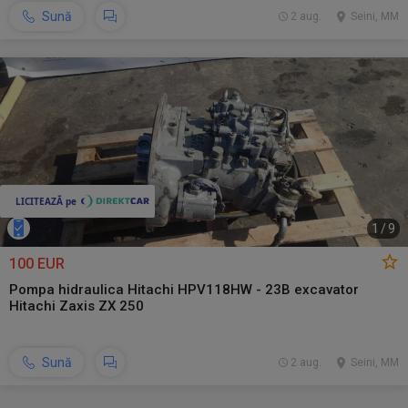
Sună
2 aug.
Seini, MM
1
/
9
100 EUR
Pompa hidraulica Hitachi HPV118HW - 23B excavator
Hitachi Zaxis ZX 250
Sună
2 aug.
Seini, MM