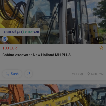
1
/
6
100 EUR
Cabina excavator New Holland MH PLUS
Sună
2 aug.
Seini, MM