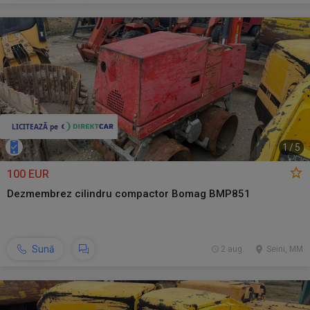
1
/
5
100 EUR
Dezmembrez cilindru compactor Bomag BMP851
Sună
2 aug.
Seini, MM