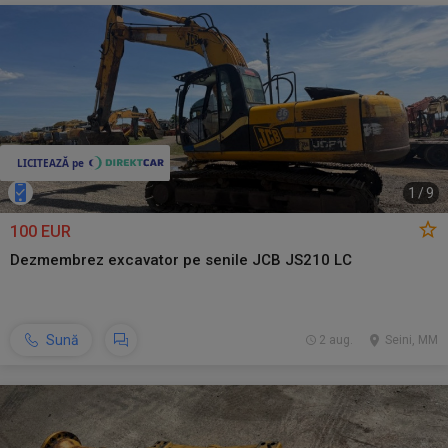
1
/
9
100 EUR
Dezmembrez excavator pe senile JCB JS210 LC
Sună
2 aug.
Seini, MM