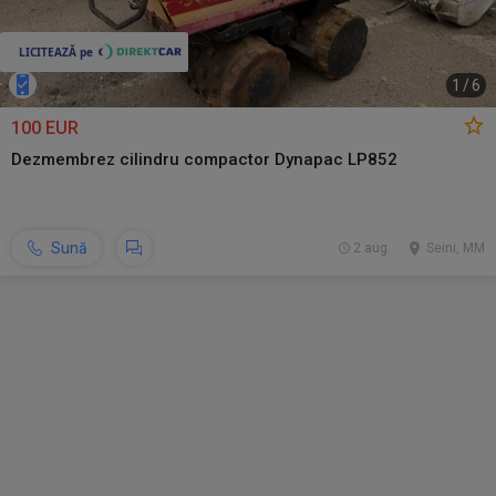
1
/
6
100 EUR
Dezmembrez cilindru compactor Dynapac LP852
Sună
2 aug.
Seini, MM