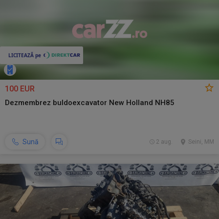
100 EUR
Dezmembrez buldoexcavator New Holland NH85
Sună
2 aug.
Seini, MM