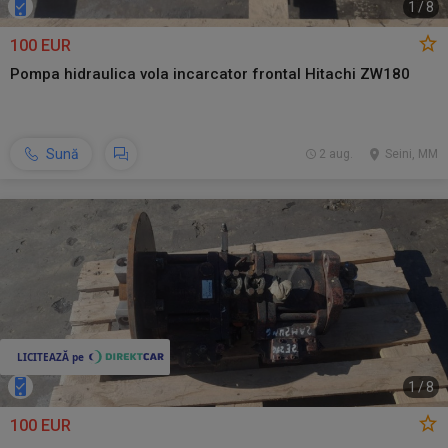
1
/
8
100 EUR
Pompa hidraulica vola incarcator frontal Hitachi ZW180
Sună
2 aug.
Seini, MM
1
/
8
100 EUR