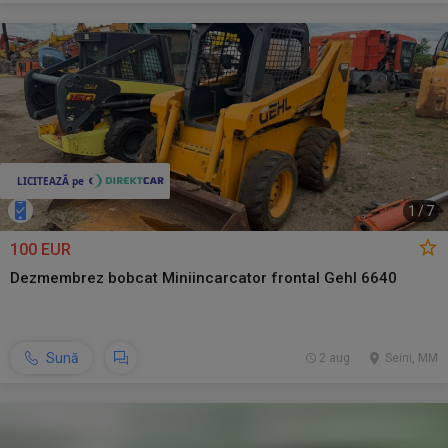
1
/
7
100 EUR
Dezmembrez bobcat Miniincarcator frontal Gehl 6640
Sună
2 aug.
Seini, MM