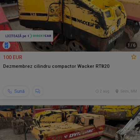
1
/
6
100 EUR
Dezmembrez cilindru compactor Wacker RT820
Sună
2 aug.
Seini, MM