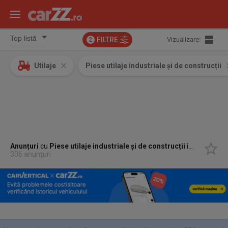
FILTRE
Vizualizare:
2
Utilaje
Piese utilaje industriale și de construcții
Anunțuri
cu
Piese utilaje industriale și de construcții
în
Livada Bei
306 anunțuri