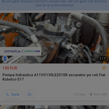
Nu am găsit anunțuri conform căutării tale, dar am găsit 306 anunțuri
care te-ar putea interesa.
1
/
7
100 EUR
Pompa hidraulica A11VO130LE2S10R excavator pe roti Fiat
Kobelco E17
Sună
5 aug.
Seini, MM