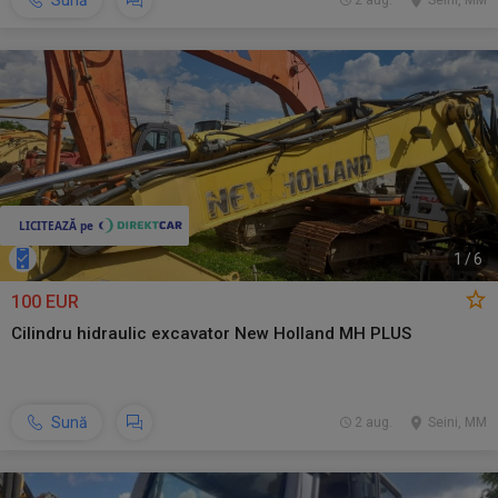
Sună
2 aug.
Seini, MM
1
/
6
100 EUR
Cilindru hidraulic excavator New Holland MH PLUS
Sună
2 aug.
Seini, MM