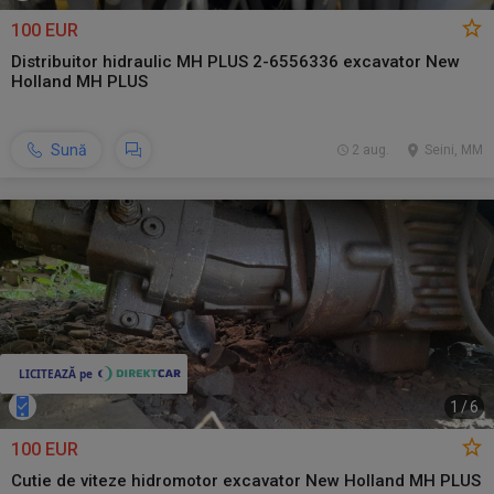
100 EUR
Distribuitor hidraulic MH PLUS 2-6556336 excavator New
Holland MH PLUS
Sună
2 aug.
Seini, MM
1
/
6
100 EUR
Cutie de viteze hidromotor excavator New Holland MH PLUS