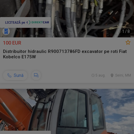
1
/
8
100 EUR
Distribuitor hidraulic R900713786FD excavator pe roti Fiat
Kobelco E175W
Sună
5 aug.
Seini, MM