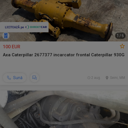
1
/
6
100 EUR
Axa Caterpillar 2677377 incarcator frontal Caterpillar 930G
Sună
2 aug.
Seini, MM