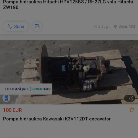
Pompa hidraulica Hitachi HPV125BS / RH27LG vola Hitachi
ZW180
Sună
2 aug.
Seini, MM
1
/
8
100 EUR
Pompa hidraulica Kawasaki K3V112DT excavator