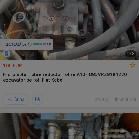
1
/
8
100 EUR
Hidromotor rotire reductor rotire A10F D85VRZ81B1220
excavator pe roti Fiat Kobe
Sună
5 aug.
Seini, MM