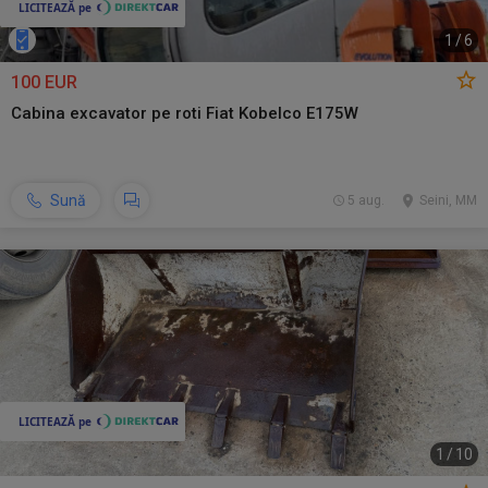
1
/
6
100 EUR
Cabina excavator pe roti Fiat Kobelco E175W
Sună
5 aug.
Seini, MM
1
/
10